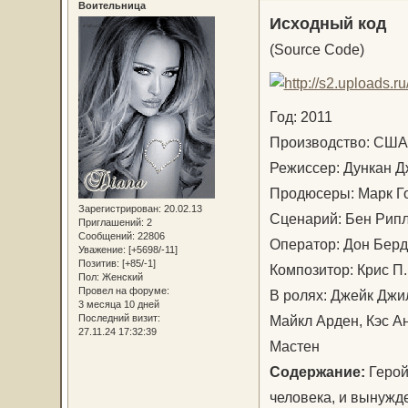
Воительница
Исходный код
(Source Code)
Год: 2011
Производство: СШ
Режиссер: Дункан
Продюсеры: Марк Г
Зарегистрирован
: 20.02.13
Сценарий: Бен Ри
Приглашений:
2
Сообщений:
22806
Оператор: Дон Бе
Уважение:
[+5698/-11]
Позитив:
[+85/-1]
Композитор: Крис П
Пол:
Женский
Провел на форуме:
В ролях: Джейк Джи
3 месяца 10 дней
Майкл Арден, Кэс Ан
Последний визит:
27.11.24 17:32:39
Мастен
Содержание:
Герой
человека, и вынужд