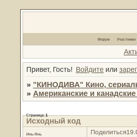
Форум
Участники
Акт
Привет, Гость!
Войдите
или
заре
»
"КИНОДИВА" Кино, сериал
»
Американские и канадски
Страница:
1
Исходный код
Поделиться
19.
Инь-Янь