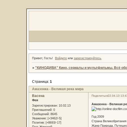
Привет, Гость!
Войдите
или
зарегистрируйтесь
.
»
"КИНОДИВА" Кино, сериалы и мультфильмы. Всё обо
Страница:
1
Амазонка - Великая река мира
Васена
Поделиться
22.04.13 13:4
Фея
Амазонка - Великая р
Зарегистрирован
: 10.02.13
Приглашений:
0
Сообщений:
8645
Год 2009
Уважение:
[+3462/-5]
Страна Великобритания
Позитив:
[+8693/-17]
Жанр Природа, Путешес
Пол:
Женский