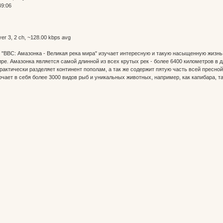
49:06
r 3, 2 ch, ~128.00 kbps avg
BBC: Амазонка - Великая река мира" изучает интересную и такую насыщенную жизнь э
ре. Амазонка является самой длинной из всех крутых рек - более 6400 километров в д
рактически разделяет континент пополам, а так же содержит пятую часть всей пресн
чает в себя более 3000 видов рыб и уникальных животных, например, как капибара, та