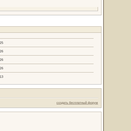
.25
.26
.26
.26
.13
создать бесплатный форум