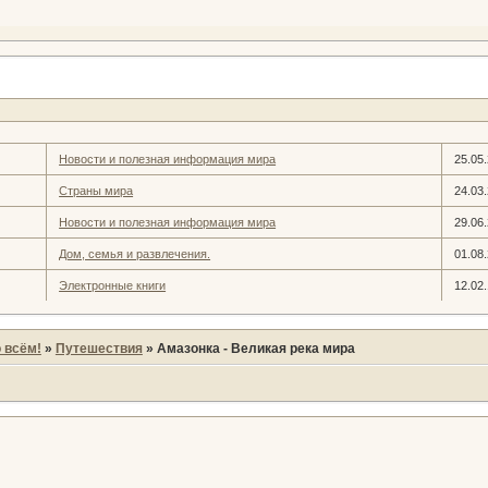
Новости и полезная информация мира
25.05
Страны мира
24.03
Новости и полезная информация мира
29.06
Дом, семья и развлечения.
01.08
Электронные книги
12.02
 всём!
»
Путешествия
»
Амазонка - Великая река мира