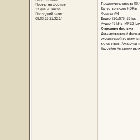
Продолжительность 00:
Провел на форуме:
Качество видео HDRip
23 дня 20 часов
Формат AVI
Последний визит:
Видео 720x576, 25 fps
08.03.26 21:32:14
Аудио 48 kHz, MPEG Laye
Описание фильма
Документальный фильм "
экосистемой во всем ми
километров. Амазонка п
бассейне Амазонки вклю