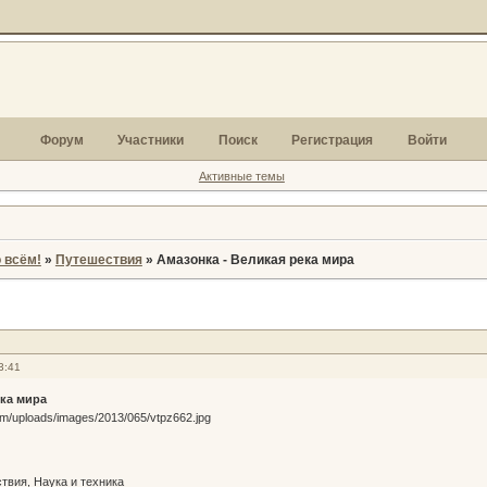
Форум
Участники
Поиск
Регистрация
Войти
Активные темы
 всём!
»
Путешествия
»
Амазонка - Великая река мира
3:41
ека мира
твия, Наука и техника