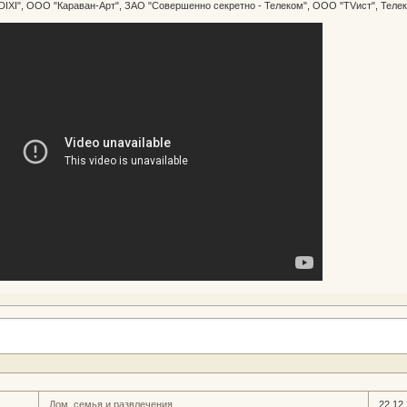
DIXI", ООО "Караван-Арт", ЗАО "Совершенно секретно - Телеком", ООО "TVист", Теле
Дом, семья и развлечения.
22.12