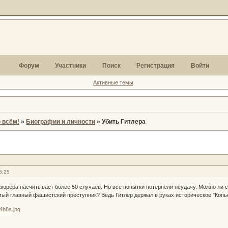
Форум
Участники
Поиск
Регистрация
Войти
Активные темы
 всём!
»
Биографии и личности
»
Убить Гитлера
5:25
юрера насчитывает более 50 случаев. Но все попытки потерпели неудачу. Можно ли 
мый главный фашистский преступник? Ведь Гитлер держал в руках историческое "Копь