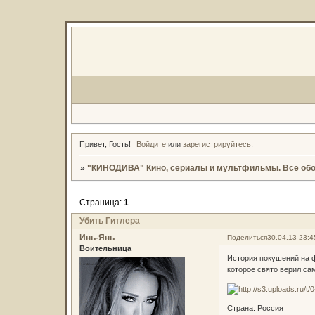
Привет, Гость!
Войдите
или
зарегистрируйтесь
.
»
"КИНОДИВА" Кино, сериалы и мультфильмы. Всё обо
Страница:
1
Убить Гитлера
Инь-Янь
Поделиться
30.04.13 23:4
Воительница
История покушений на ф
которое свято верил са
Страна: Россия