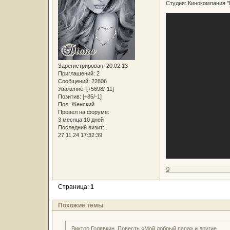
Студия: Кинокомпания "
Зарегистрирован
: 20.02.13
Приглашений:
2
Сообщений:
22806
Уважение:
[+5698/-11]
Позитив:
[+85/-1]
Пол:
Женский
Провел на форуме:
3 месяца 10 дней
Последний визит:
27.11.24 17:32:39
0
Страница:
1
Похожие темы
Виктор Голявкин. Повесть «Мой добрый папа» и другие