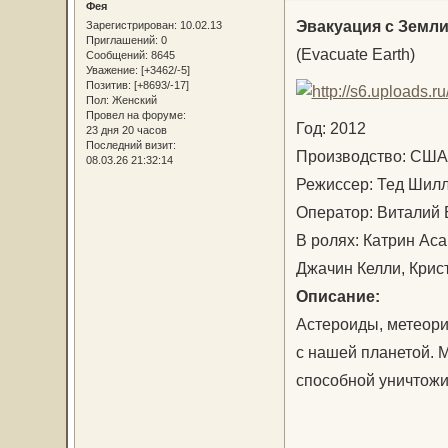
Фея
Эвакуация с Земл
Зарегистрирован
: 10.02.13
Приглашений:
0
(Evacuate Earth)
Сообщений:
8645
Уважение:
[+3462/-5]
Позитив:
[+8693/-17]
Пол:
Женский
Провел на форуме:
Год: 2012
23 дня 20 часов
Последний визит:
Производство: С
08.03.26 21:32:14
Режиссер: Тед Ши
Оператор: Виталий
В ролях: Катрин Аса
Джачин Келли, Крис
Описание:
Астероиды, метеорит
с нашей планетой. 
способной уничтожит