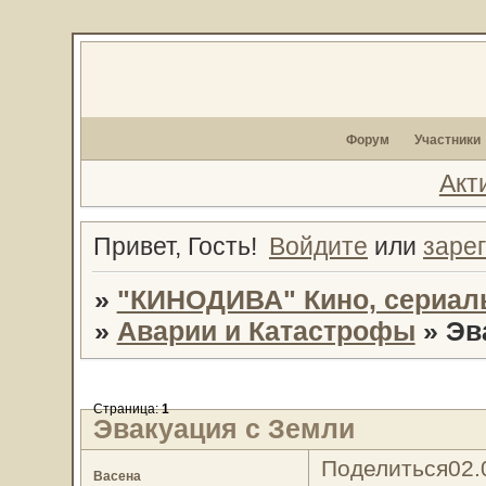
Форум
Участники
Акт
Привет, Гость!
Войдите
или
заре
»
"КИНОДИВА" Кино, сериал
»
Аварии и Катастрофы
»
Эв
Страница:
1
Эвакуация с Земли
Поделиться
02.
Васена