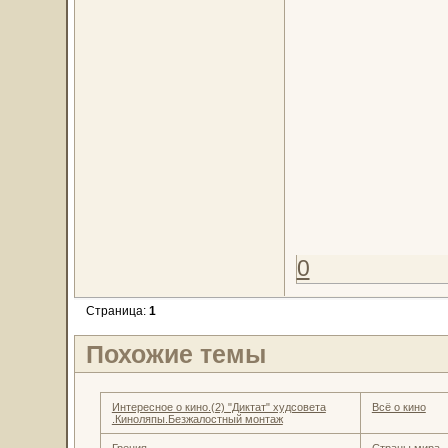
0
Страница:
1
Похожие темы
Интересное о кино.(2) "Диктат" худсовета
Всё о кино
.Киноляпы.Безжалостный монтаж
Греция
Страны мира