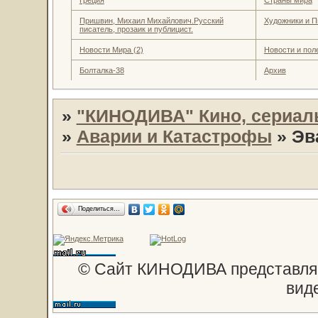
Пришвин, Михаил Михайлович.Русский
Художники и П
писатель, прозаик и публицист.
Новости Мира (2)
Новости и пол
Болталка-38
Архив
»
"КИНОДИВА" Кино, сериал
»
Аварии и Катастрофы
»
Эв
Поделиться…
© Сайт КИНОДИВА представляе
вид