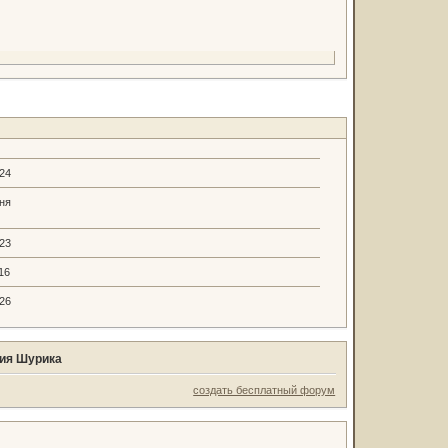
.24
ня
.23
16
.26
ния Шурика
создать бесплатный форум