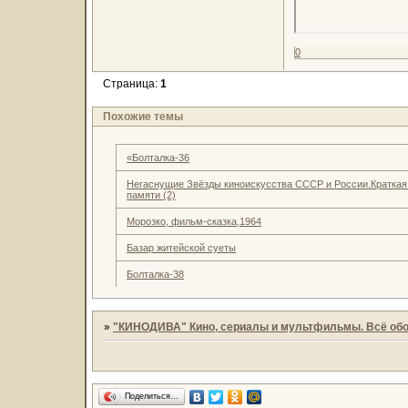
0
Страница:
1
Похожие темы
«Болталка-36
Негаснущие Звёзды киноискусства СССР и России.Краткая
памяти (2)
Морозко, фильм-сказка,1964
Базар житейской суеты
Болталка-38
»
"КИНОДИВА" Кино, сериалы и мультфильмы. Всё обо
Поделиться…