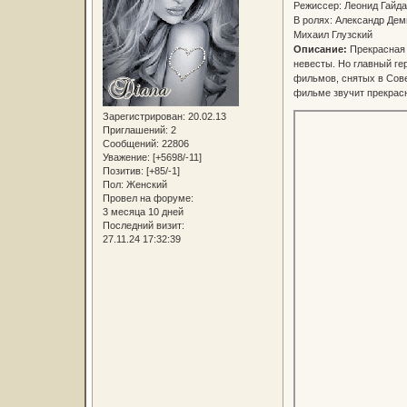
Режиссер: Леонид Гай
В ролях: Александр Дем
Михаил Глузский
Описание:
Прекрасная 
невесты. Но главный ге
фильмов, снятых в Сове
фильме звучит прекрасн
Зарегистрирован
: 20.02.13
Приглашений:
2
Сообщений:
22806
Уважение:
[+5698/-11]
Позитив:
[+85/-1]
Пол:
Женский
Провел на форуме:
3 месяца 10 дней
Последний визит:
27.11.24 17:32:39