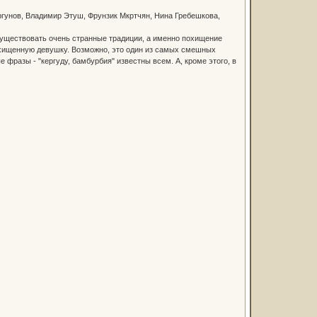
ргунов, Владимир Этуш, Фрунзик Мкртчян, Нина Гребешкова,
существовать очень странные традиции, а именно похищение
охищенную девушку. Возможно, это один из самых смешных
фразы - "кергуду, бамбурбия" известны всем. А, кроме этого, в