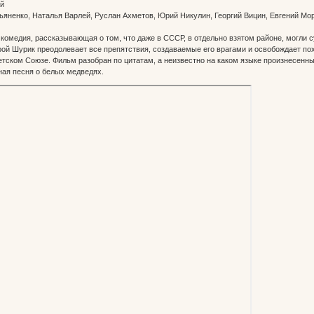
дай
ьяненко, Наталья Варлей, Руслан Ахметов, Юрий Никулин, Георгий Вицин, Евгений Мо
комедия, рассказывающая о том, что даже в СССР, в отдельно взятом районе, могли 
рой Шурик преодолевает все препятствия, создаваемые его врагами и освобождает п
тском Союзе. Фильм разобран по цитатам, а неизвестно на каком языке произнесенные 
ая песня о белых медведях.