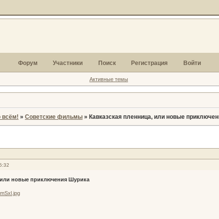
Форум
Участники
Поиск
Регистрация
Войти
Активные темы
 всём!
»
Советские фильмы
»
Кавказская пленница, или новые приключе
5:32
, или новые приключения Шурика