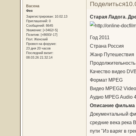
Поделиться
10.
Васена
Фея
Старая Ладога. Др
Зарегистрирован
: 10.02.13
Приглашений:
0
Сообщений:
8645
Уважение:
[+3462/-5]
Позитив:
[+8693/-17]
Год 2011
Пол:
Женский
Провел на форуме:
Страна Россия
23 дня 20 часов
Последний визит:
Жанр Путешествия
08.03.26 21:32:14
Продолжительность 
Качество видео DV
Формат MPEG
Видео MPEG2 Video 7
Аудио MPEG Audio 4
Описание фильма
Документальный фил
средние века река 
пути "Из варяг в г