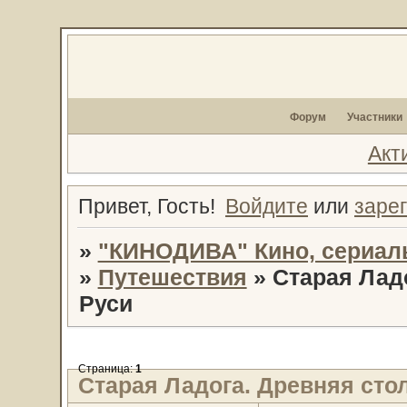
Форум
Участники
Акт
Привет, Гость!
Войдите
или
заре
»
"КИНОДИВА" Кино, сериал
»
Путешествия
»
Старая Лад
Руси
Страница:
1
Старая Ладога. Древняя сто