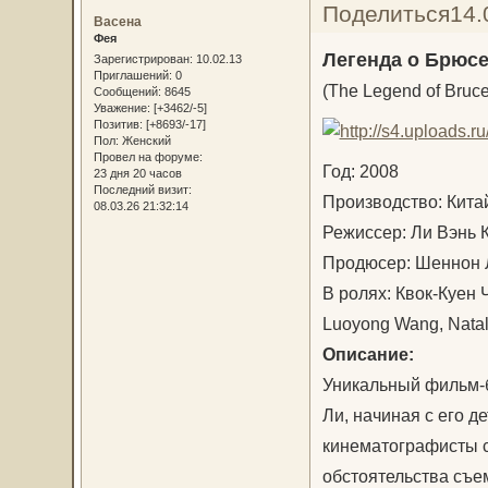
Поделиться
14.
Васена
Фея
Легенда о Брюсе
Зарегистрирован
: 10.02.13
Приглашений:
0
(The Legend of Bruce
Сообщений:
8645
Уважение:
[+3462/-5]
Позитив:
[+8693/-17]
Пол:
Женский
Провел на форуме:
Год: 2008
23 дня 20 часов
Последний визит:
Производство: Кит
08.03.26 21:32:14
Режиссер: Ли Вэнь
Продюсер: Шеннон
В ролях: Квок-Куен 
Luoyong Wang, Natal
Описание:
Уникальный фильм-
Ли, начиная с его д
кинематографисты с
обстоятельства съем