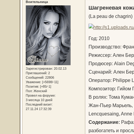
Воительница
Шагреневая кож
(La peau de chagrin)
Год: 2010
Производство: Фр
Режиссер: Ален Б
Продюсер: Alain D
Зарегистрирован
: 20.02.13
Сценарий: Ален Бе
Приглашений:
2
Сообщений:
22806
Оператор: Philippe
Уважение:
[+5698/-11]
Позитив:
[+85/-1]
Композитор: Гийом
Пол:
Женский
Провел на форуме:
В ролях: Тома Кума
3 месяца 10 дней
Жан-Пьер Марьель, A
Последний визит:
27.11.24 17:32:39
Lencquesaing, Anne
Содержание:
Рафаэ
разбогатеть и прос