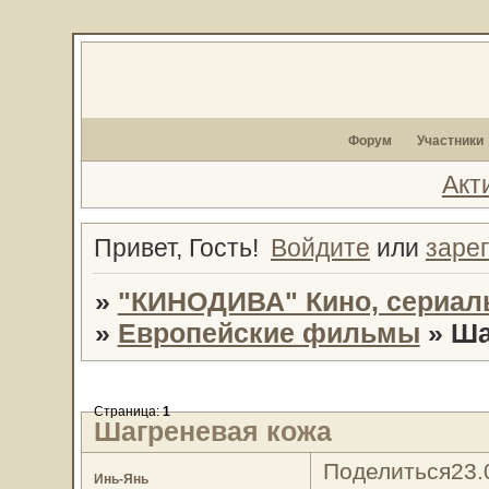
Форум
Участники
Акт
Привет, Гость!
Войдите
или
заре
»
"КИНОДИВА" Кино, сериал
»
Европейские фильмы
»
Ша
Страница:
1
Шагреневая кожа
Поделиться
23.
Инь-Янь