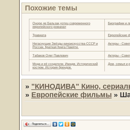
Похожие темы
Оноре де Бальзак,«отец современного
Биографии и л
европейского романа»
Травиата
Европейские 
Негаснущие Звёзды киноискусства СССР и
Актеры - Совет
России. Краткая Книга Памяти.
Табаков Олег Павлович
Актеры - Совет
Мода и её создатели. Имидж. Исторический
Дом, семья и 
костюм. История брендов.
»
"КИНОДИВА" Кино, сериал
»
Европейские фильмы
»
Ша
Поделиться…