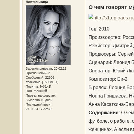
Воительница
О чем говорят 
Год: 2010
Производство: Рос
Режиссер: Дмитрий
Продюсеры: Сергей
Сценарий: Леонид 
Зарегистрирован
: 20.02.13
Оператор: Юрий 
Приглашений:
2
Сообщений:
22806
Композитор: Би-2
Уважение:
[+5698/-11]
В ролях: Леонид Ба
Позитив:
[+85/-1]
Пол:
Женский
Нонна Гришаева, Ни
Провел на форуме:
3 месяца 10 дней
Анна Касаткина-Ба
Последний визит:
27.11.24 17:32:39
Содержание:
О чем
футболе, о работе, 
женщинах. А если в