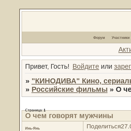
Форум
Участники
Акт
Привет, Гость!
Войдите
или
заре
»
"КИНОДИВА" Кино, сериал
»
Российские фильмы
»
О ч
Страница:
1
О чем говорят мужчины
Поделиться
27.
Инь-Янь