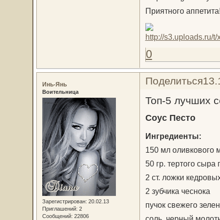
Приятного аппетита
0
Поделиться
13.
Инь-Янь
Воительница
Топ-5 лучших с
Соус Песто
Ингредиенты:
150 мл оливкового 
50 гр. тертого сыра
2 ст. ложки кедровы
2 зубчика чеснока
Зарегистрирован
: 20.02.13
пучок свежего зелен
Приглашений:
2
Сообщений:
22806
соль, черный молот