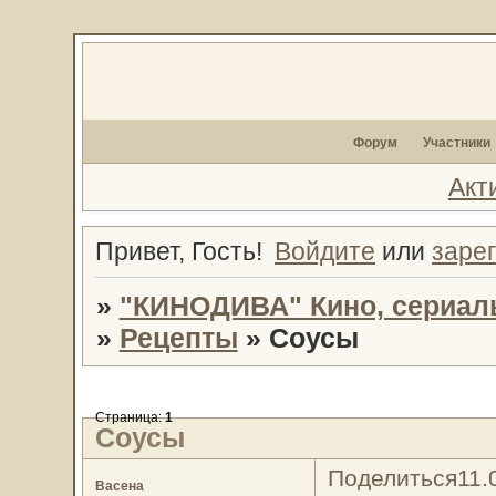
Форум
Участники
Акт
Привет, Гость!
Войдите
или
заре
»
"КИНОДИВА" Кино, сериал
»
Рецепты
»
Соусы
Страница:
1
Соусы
Поделиться
11.
Васена