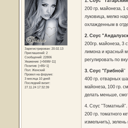
1. Соус "Татарский
200 гр. майонеза, 1
луковица, мелко нар
охлажденным в отде
2. Соус "Андалузс
200гр. майонеза, 3 с
Зарегистрирован
: 20.02.13
лимона и красный м
Приглашений:
2
Сообщений:
22806
регулировать по вку
Уважение:
[+5698/-11]
Позитив:
[+85/-1]
3. Соус "Грибной
"
Пол:
Женский
Провел на форуме:
400 гр. отварных шам
3 месяца 10 дней
Последний визит:
майонеза, 100 гр. с
27.11.24 17:32:39
делать меньше, смот
4. Соус "Томатный".
200 гр. томатного ке
измельчить), зелень