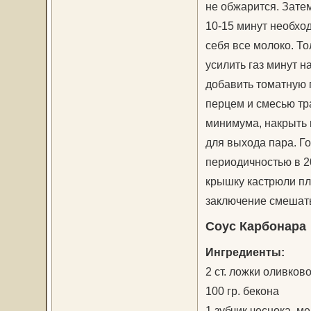
не обжарится. Зате
10-15 минут необход
себя все молоко. То
усилить газ минут н
добавить томатную 
перцем и смесью тр
минимума, накрыть 
для выхода пара. Го
периодичностью в 20
крышку кастрюли пло
заключение смешать
Соус Карбонара
Ингредиенты:
2 ст. ложки оливков
100 гр. бекона
1 зубчик чеснока, м