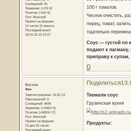
Сообщений:
81
100 г томатов.
Уважение:
[+23/-0]
Позитив:
[+52/-0]
Чеснок очистить, ра
Пол:
Женский
Провел на форуме:
перец, томат, зали
14 часов 31 минуту
Последний визит:
тщательно перемеш
18.01.25 10:15:07
Соус — густой по 
подают к лагману,
приправу к супам
0
Поделиться
13.
Васена
Фея
Ткемали соус
Зарегистрирован
: 10.02.13
Приглашений:
0
Грузинская кухня
Сообщений:
8645
Уважение:
[+3462/-5]
Позитив:
[+8693/-17]
Пол:
Женский
Провел на форуме:
Продукты:
23 дня 20 часов
Последний визит: