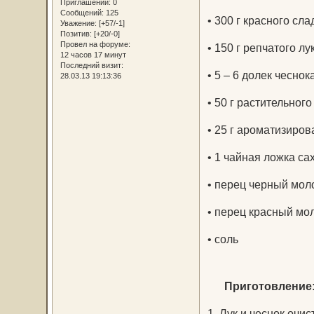
Приглашений:
0
Сообщений:
125
• 300 г красного сл
Уважение:
[+57/-1]
Позитив:
[+20/-0]
Провел на форуме:
• 150 г репчатого лу
12 часов 17 минут
Последний визит:
• 5 – 6 долек чеснок
28.03.13 19:13:36
• 50 г растительног
• 25 г ароматизиров
• 1 чайная ложка са
• перец черный мол
• перец красный мо
• соль
Приготовление
1. Лук и чеснок очи