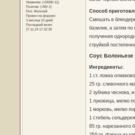
Уважение:
[+5698/-11]
Позитив:
[+85/-1]
Способ приготовл
Пол:
Женский
Провел на форуме:
Смешать в блендере
3 месяца 10 дней
Последний визит:
базилик, а затем по
27.11.24 17:32:39
получения однородн
струйкой постепенн
Соус Болоньезе
Ингредиенты:
1 ст. ложка оливков
25 гр. сливочного м
2 зубчика чеснока, 
1 луковица, мелко 
1 морковь, мелко п
1 стебель сельдере
85 гр. нарезанного 
250 гр. фарша из г