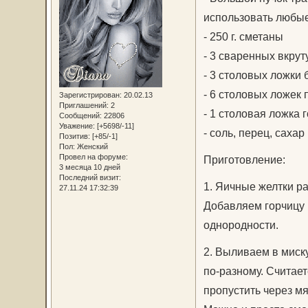
использовать любые 
- 250 г. сметаны
- 3 сваренных вкрут
- 3 столовых ложки 
- 6 столовых ложек
Зарегистрирован
: 20.02.13
Приглашений:
2
- 1 столовая ложка 
Сообщений:
22806
Уважение:
[+5698/-11]
- соль, перец, сахар
Позитив:
[+85/-1]
Пол:
Женский
Провел на форуме:
Приготовление:
3 месяца 10 дней
Последний визит:
1. Яичные желтки р
27.11.24 17:32:39
Добавляем горчицу и
однородности.
2. Выливаем в миску
по-разному. Считает
пропустить через мя