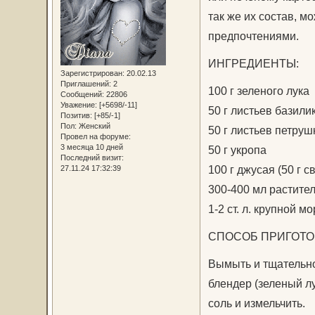
так же их состав, м
предпочтениями.
ИНГРЕДИЕНТЫ:
Зарегистрирован
: 20.02.13
Приглашений:
2
100 г зеленого лука
Сообщений:
22806
Уважение:
[+5698/-11]
50 г листьев базили
Позитив:
[+85/-1]
Пол:
Женский
50 г листьев петруш
Провел на форуме:
3 месяца 10 дней
50 г укропа
Последний визит:
100 г джусая (50 г 
27.11.24 17:32:39
300-400 мл растите
1-2 ст. л. крупной м
СПОСОБ ПРИГОТО
Вымыть и тщательн
блендер (зеленый лу
соль и измельчить.