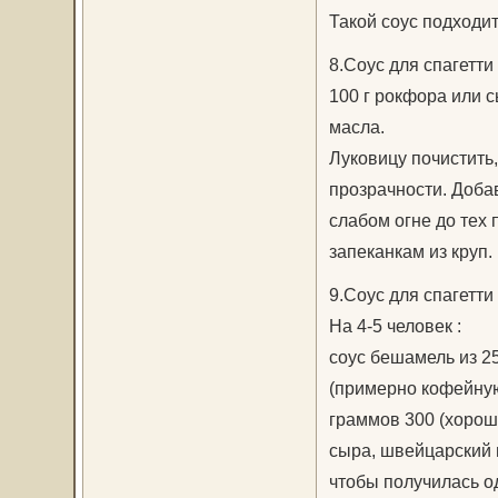
Такой соус подходит
8.Соус для спагетти
100 г рокфора или сы
масла.
Луковицу почистить,
прозрачности. Доба
слабом огне до тех 
запеканкам из круп.
9.Соус для спагетти
На 4-5 человек :
соус бешамель из 25
(примерно кофейную 
граммов 300 (хорошо
сыра, швейцарский и
чтобы получилась о