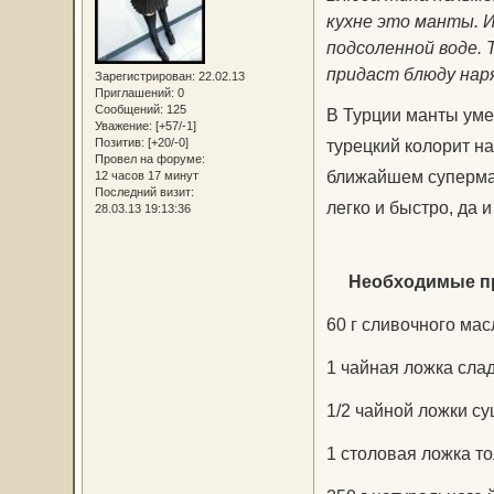
кухне это манты. 
подсоленной воде. 
придаст блюду нар
Зарегистрирован
: 22.02.13
Приглашений:
0
Сообщений:
125
В Турции манты умее
Уважение:
[+57/-1]
Позитив:
[+20/-0]
турецкий колорит н
Провел на форуме:
ближайшем супермарк
12 часов 17 минут
Последний визит:
легко и быстро, да 
28.03.13 19:13:36
Необходимые п
60 г сливочного мас
1 чайная ложка сла
1/2 чайной ложки с
1 столовая ложка т