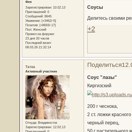
Фея
Соусы
Зарегистрирован
: 10.02.13
Приглашений:
0
Сообщений:
8645
Делитесь своими ре
Уважение:
[+3462/-5]
Позитив:
[+8693/-17]
+2
Пол:
Женский
Провел на форуме:
23 дня 20 часов
Последний визит:
08.03.26 21:32:14
Поделиться
12.
Татка
Активный участник
Соус "лазы"
Киргизский
200 г чеснока,
2 ст. ложки красного
черный перец,
Откуда:
Владивосток
Зарегистрирован
: 12.02.13
50 г растительного 
Приглашений:
0