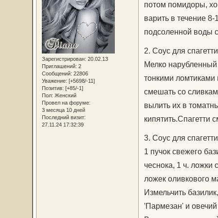
потом помидоры, х
варить в течение 8-
подсоленной воды сп
2. Соус для спагетти 
Зарегистрирован
: 20.02.13
Мелко нарубленный 
Приглашений:
2
Сообщений:
22806
тонкими ломтиками 
Уважение:
[+5698/-11]
Позитив:
[+85/-1]
смешать со сливками
Пол:
Женский
Провел на форуме:
вылить их в томатны
3 месяца 10 дней
кипятить.Спагетти 
Последний визит:
27.11.24 17:32:39
3. Соус для спагетти I
1 пучок свежего баз
чеснока, 1 ч. ложки 
ложек оливкового ма
Измельчить базилик,
'Пармезан' и овечи