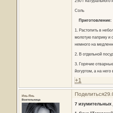
250 г натурального 
Соль
Приготовление:
1. Растопить в неб
молотую паприку и 
немного на медленн
2. В отдельной посу
3. Горячие отварны
йогуртом, а на нег
+1
Поделиться
29.
Инь-Янь
Воительница
7 изумительных