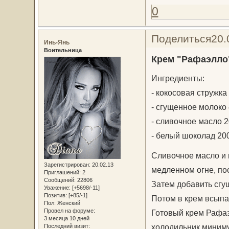
0
Поделиться
20.
Инь-Янь
Воительница
Крем "Рафаэлло
Ингредиенты:
- кокосовая стружка
- сгущенное молоко
- сливочное масло 
- белый шоколад 20
Сливочное масло и 
Зарегистрирован
: 20.02.13
медленном огне, по
Приглашений:
2
Сообщений:
22806
Затем добавить сгу
Уважение:
[+5698/-11]
Позитив:
[+85/-1]
Потом в крем всыпа
Пол:
Женский
Провел на форуме:
Готовый крем Рафаэ
3 месяца 10 дней
холодильник минимум
Последний визит: