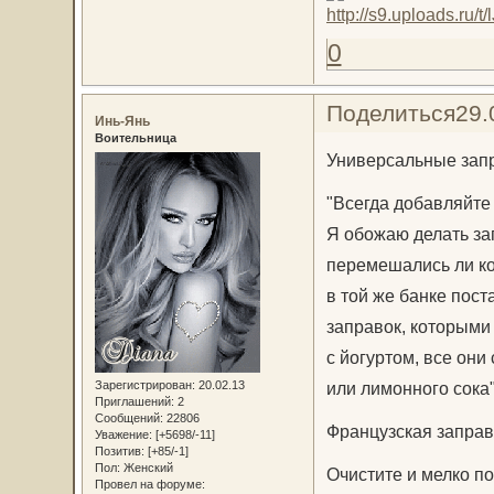
0
Поделиться
29.
Инь-Янь
Воительница
Универсальные запр
"Всегда добавляйте 
Я обожаю делать зап
перемешались ли ко
в той же банке пост
заправок, которыми
с йогуртом, все они 
Зарегистрирован
: 20.02.13
или лимонного сока"
Приглашений:
2
Сообщений:
22806
Французская заправ
Уважение:
[+5698/-11]
Позитив:
[+85/-1]
Пол:
Женский
Очистите и мелко по
Провел на форуме: