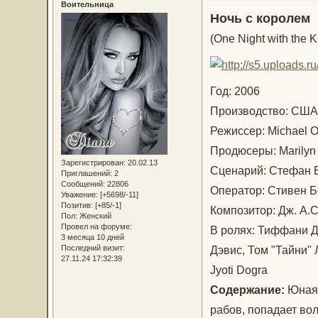
Воительница
Ночь с королем
(One Night with the K
Год: 2006
Производство: С
Режиссер: Michael 
Продюсеры: Marilyn
Зарегистрирован
: 20.02.13
Сценарий: Стефан 
Приглашений:
2
Сообщений:
22806
Оператор: Стивен 
Уважение:
[+5698/-11]
Позитив:
[+85/-1]
Композитор: Дж. А.
Пол:
Женский
Провел на форуме:
В ролях: Тиффани Д
3 месяца 10 дней
Дэвис, Том "Тайни" 
Последний визит:
27.11.24 17:32:39
Jyoti Dogra
Содержание:
Юная 
рабов, попадает вол