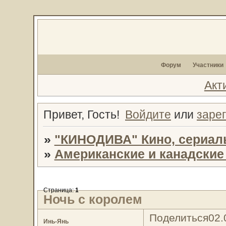
Форум
Участники
Акт
Привет, Гость!
Войдите
или
заре
»
"КИНОДИВА" Кино, сериал
»
Американские и канадски
Страница:
1
Ночь с королем
Поделиться
02.
Инь-Янь