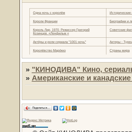
Одна ночь с королём
Исторические
Короли Франции
Биографии и л
Король Лир, 1970. Режиссер Григорий
Советские фи
Козинцев. «Ленфильм «
Актёры и роли сериала "1001 ночь"
Актеры - Турец
Короле́вство Маро́кко
Страны мира
»
"КИНОДИВА" Кино, сериал
»
Американские и канадски
Поделиться…