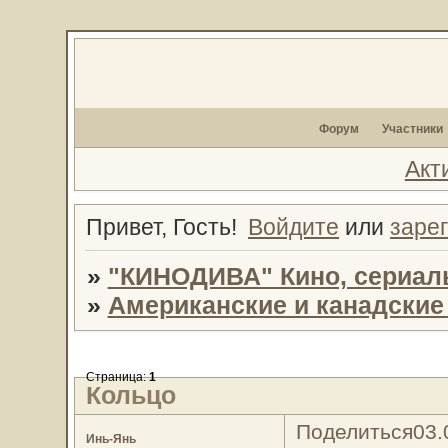
Форум
Участники
Акт
Привет, Гость!
Войдите
или
заре
»
"КИНОДИВА" Кино, сериал
»
Американские и канадски
Страница:
1
Кольцо
Поделиться
03.
Инь-Янь