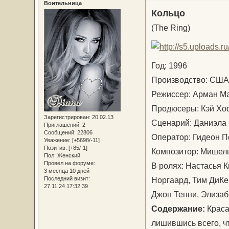
Воительница
Кольцо
(The Ring)
Год: 1996
Производство: С
Режиссер: Арман 
Продюсеры: Кэй Хо
Зарегистрирован
: 20.02.13
Сценарий: Даниэла 
Приглашений:
2
Сообщений:
22806
Оператор: Гидеон 
Уважение:
[+5698/-11]
Позитив:
[+85/-1]
Композитор: Мишел
Пол:
Женский
Провел на форуме:
В ролях: Настасья 
3 месяца 10 дней
Норгаард, Тим ДиКе
Последний визит:
27.11.24 17:32:39
Джон Тенни, Элиза
Содержание:
Краса
лишившись всего, чт