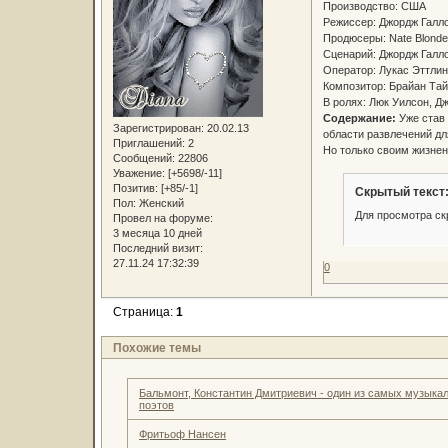
Производство: США
Режиссер: Джордж Гал
Продюсеры: Nate Blond
Сценарий: Джордж Галл
Оператор: Лукас Эттл
Композитор: Брайан Та
В ролях: Люк Уилсон, Д
Содержание:
Уже став
Зарегистрирован
: 20.02.13
области развлечений д
Приглашений:
2
Но только своим жизнен
Сообщений:
22806
Уважение:
[+5698/-11]
Позитив:
[+85/-1]
Скрытый текст
Пол:
Женский
Для просмотра ск
Провел на форуме:
3 месяца 10 дней
Последний визит:
27.11.24 17:32:39
0
Страница:
1
Похожие темы
Бальмонт, Константин Дмитриевич - один из самых музыка
поэтов
Фритьоф Нансен