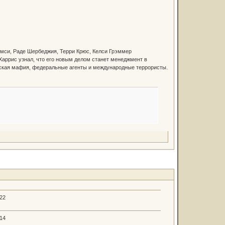
Рэмси, Раде Шербеджия, Терри Крюс, Келси Грэммер
Харрис узнал, что его новым делом станет менеджмент в
сская мафия, федеральные агенты и международные террористы.
.22
.14