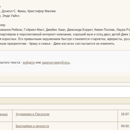
ло
e, Дэниэл С. Фриш, Кристофер Маллик
о, Энди Уайсс
ин
йлер
жованни Рибизи, Гэбриел Махт, Джеймс Каан, Джасинда Бэррет, Кевин Поллак, Лаура 
 партнёром в перспективной интернет-компании, хороший муж и отец двух детей Джек 
ля взрослых. Его привычным окружением быстро становятся старлетки, аферисты, ру
ным приоритетам - браку и семье - Джек изо всех сил пытается не изменять.
:
рытого текста -
войдите
или
зарегистрируйтесь
.
льных
Художники и Писатели
15.07
Биографии и личности
03.02