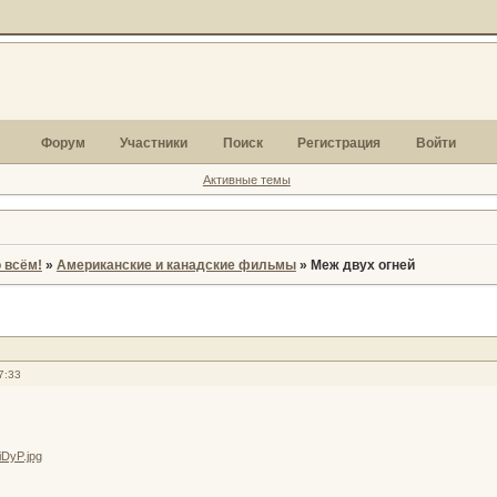
Форум
Участники
Поиск
Регистрация
Войти
Активные темы
 всём!
»
Американские и канадские фильмы
»
Меж двух огней
7:33