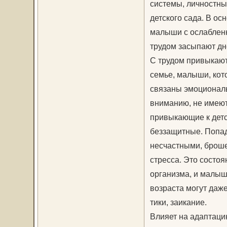
системы, личностны
детского сада. В о
малыши с ослабленн
трудом засыпают дн
С трудом привыкают
семье, малыши, кот
связаны эмоциональ
вниманию, не имею
привыкающие к детск
беззащитные. Попад
несчастными, броше
стресса. Это состо
организма, и малыш
возраста могут даже
тики, заикание.
Влияет на адаптаци