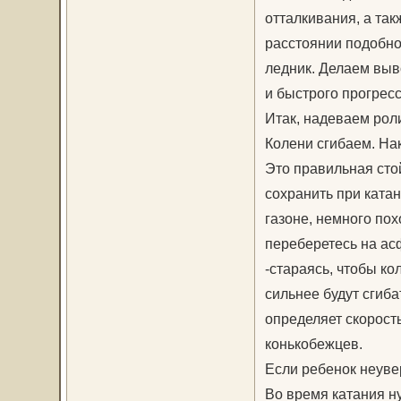
отталкивания, а так
расстоянии подобно
ледник. Делаем выв
и быстрого прогресс
Итак, надеваем роли
Колени сгибаем. На
Это правильная стой
сохранить при катан
газоне, немного пох
переберетесь на асф
-стараясь, чтобы ко
сильнее будут сгиб
определяет скорост
конькобежцев.
Если ребенок неувер
Во время катания ну