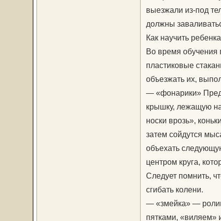
выезжали из-под тел
должны заваливатьс
Как научить ребенка
Во время обучения
пластиковые стакан
объезжать их, выпо
— «фонарики» Предс
крышку, лежащую на
носки врозь», коньк
затем сойдутся мыса
объехать следующую
центром круга, кото
Следует помнить, ч
сгибать колени.
— «змейка» — ролик
пятками, «виляем» 