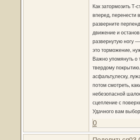
Как затормозить Т-
вперед, перенести в
разверните перпенд
движение и останов
развернутую ногу —
это торможение, нуж
Важно упомянуть о т
твердому покрытию.
асфальту,песку, луж
потом смотреть, как
небезопасной шалост
сцепление с поверх
Удачного вам выбора
0
Поделиться
03.