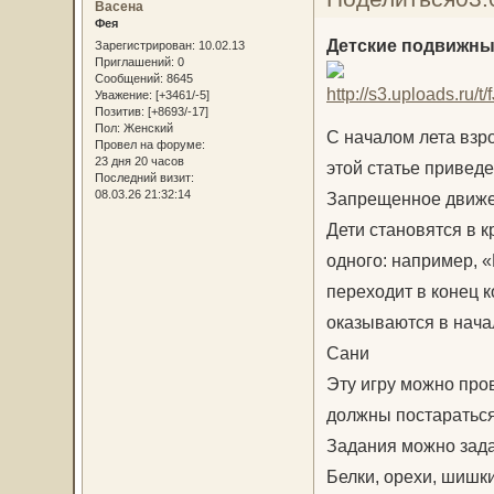
Васена
Фея
Детские подвижны
Зарегистрирован
: 10.02.13
Приглашений:
0
Сообщений:
8645
Уважение:
[+3461/-5]
Позитив:
[+8693/-17]
Пол:
Женский
С началом лета взр
Провел на форуме:
23 дня 20 часов
этой статье привед
Последний визит:
08.03.26 21:32:14
Запрещенное движ
Дети становятся в к
одного: например, «
переходит в конец 
оказываются в нача
Сани
Эту игру можно пров
должны постараться 
Задания можно зада
Белки, орехи, шишк