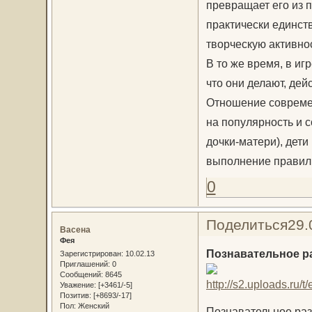
превращает его из 
практически единст
творческую активнос
В то же время, в иг
что они делают, дей
Отношение современ
на популярность и с
дочки-матери), дет
выполнение правил,
0
Поделиться
29.
Васена
Фея
Познавательное р
Зарегистрирован
: 10.02.13
Приглашений:
0
Сообщений:
8645
Уважение:
[+3461/-5]
Позитив:
[+8693/-17]
Пол:
Женский
Познавательное раз