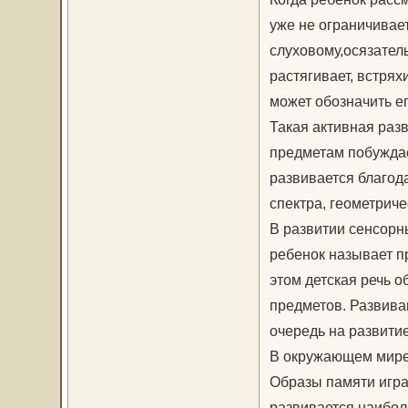
уже не ограничивае
слуховому,осязател
растягивает, встрях
может обозначить е
Такая активная раз
предметам побуждае
развивается благода
спектра, геометриче
В развитии сенсорн
ребенок называет п
этом детская речь 
предметов. Развив
очередь на развитие
В окружающем мире 
Образы памяти игра
развивается наибол