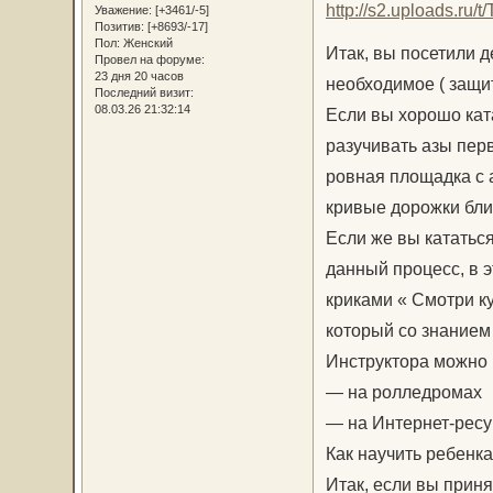
Уважение:
[+3461/-5]
Позитив:
[+8693/-17]
Пол:
Женский
Итак, вы посетили д
Провел на форуме:
23 дня 20 часов
необходимое ( защит
Последний визит:
08.03.26 21:32:14
Если вы хорошо ката
разучивать азы пер
ровная площадка с 
кривые дорожки бли
Если же вы кататься
данный процесс, в э
криками « Смотри к
который со знанием
Инструктора можно 
— на ролледромах
— на Интернет-ресу
Как научить ребенка
Итак, если вы прин