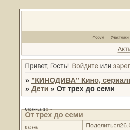
Форум
Участники
Акт
Привет, Гость!
Войдите
или
заре
»
"КИНОДИВА" Кино, сериал
»
Дети
»
От трех до семи
Страница:
1
2
»
От трех до семи
Поделиться
26.
Васена