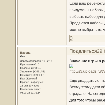
Если ваш ребенок у
придуманы наборы д
выбрать набор для р
Продаются наборы д
можно выбрать то, ч
0
Поделиться
29.
Васена
Фея
Значение игры в 
Зарегистрирован
: 10.02.13
Приглашений:
0
Сообщений:
8645
Уважение:
[+3461/-5]
Позитив:
[+8693/-17]
Пол:
Женский
Еще двадцать лет на
Провел на форуме:
23 дня 20 часов
Всему этому дети об
Последний визит:
08.03.26 21:32:14
страдало. На сегод
Для того чтобы ребе