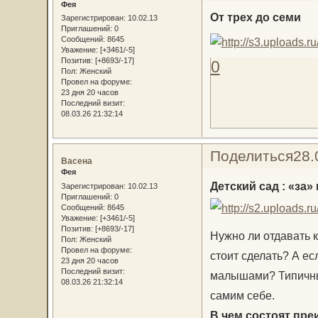
Фея
От трех до семи
Зарегистрирован
: 10.02.13
Приглашений:
0
Сообщений:
8645
Уважение:
[+3461/-5]
Позитив:
[+8693/-17]
0
Пол:
Женский
Провел на форуме:
23 дня 20 часов
Последний визит:
08.03.26 21:32:14
Поделиться
28.
Васена
Фея
Детский сад : «за»
Зарегистрирован
: 10.02.13
Приглашений:
0
Сообщений:
8645
Уважение:
[+3461/-5]
Позитив:
[+8693/-17]
Нужно ли отдавать к
Пол:
Женский
Провел на форуме:
стоит сделать? А ес
23 дня 20 часов
Последний визит:
малышами? Типичные
08.03.26 21:32:14
самим себе.
В чем состоят пре