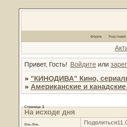
Форум
Участники
Акт
Привет, Гость!
Войдите
или
заре
»
"КИНОДИВА" Кино, сериал
»
Американские и канадски
Страница:
1
На исходе дня
Поделиться
11.
Инь-Янь