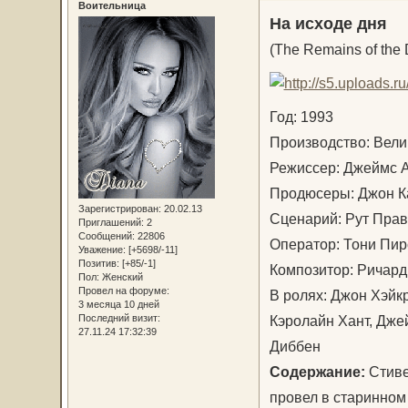
Воительница
На исходе дня
(The Remains of the 
Год: 1993
Производство: Вел
Режиссер: Джеймс
Продюсеры: Джон К
Зарегистрирован
: 20.02.13
Сценарий: Рут Пра
Приглашений:
2
Сообщений:
22806
Оператор: Тони Пи
Уважение:
[+5698/-11]
Позитив:
[+85/-1]
Композитор: Ричар
Пол:
Женский
Провел на форуме:
В ролях: Джон Хэйк
3 месяца 10 дней
Кэролайн Хант, Дже
Последний визит:
27.11.24 17:32:39
Диббен
Содержание:
Стиве
провел в старинном