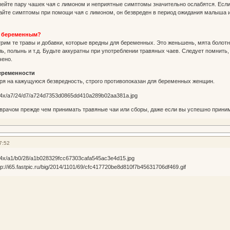
ейте пару чашек чая с лимоном и неприятные симптомы значительно ослабятся. Если 
айте симптомы при помощи чая с лимоном, он безвреден в период ожидания малыша и
ь беременным?
им те травы и добавки, которые вредны для беременных. Это женьшень, мята болотна
ь, полынь и т.д. Будьте аккуратны при употреблении травяных чаев. Следует помнить,
чено.
беременности
ря на кажущуюся безвредность, строго противопоказан для беременных женщин.
врачом прежде чем принимать травяные чаи или сборы, даже если вы успешно приним
7:52