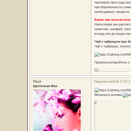
признаках простуды вып
при беременности сним
необходимых лекарств.
Какие чаи нельзя пит
Напоследок мы рассмотр
пажитник, шалфей, хмел
всегда оно до конца изу
Чай с чабрецом при 
Чай с чабрецом, несмот
Проконсультируйтесь с 
+1
Fleur
Поделиться
18.09.17 07:1
Цветочная Фея
Меняемся ролями
0