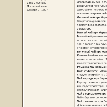
Заваривать имбирь след
1 год 9 месяцев
и притупляет приступы 
Последний визит:
автомобиле, то можно б
Сегодня 07:17:27
оказывает широкое дейс
Липовый чай при бер
Эта разновидность чая 
эффективное средство о
эффектом.
Мятный чай при бер
Мятный чай рекомендова
относятся к чаю с мято
чая, а только в тех слу
этикеткой мятного чая 
Почечный чай при бе
Почечный чай — это лек
можно их пить сейчас. 
множество полезных вещ
Ромашка при беремен
Если существует угроз
следует употреблять с 
Чай каркаде при бере
Каркаде считается унив
и выводит холестерин. 
жаждоутоляющим напитко
Чай с бергамотом пр
Чай с бергамотом не же
Чай с лимоном при б
Добавляйте лимон в люб