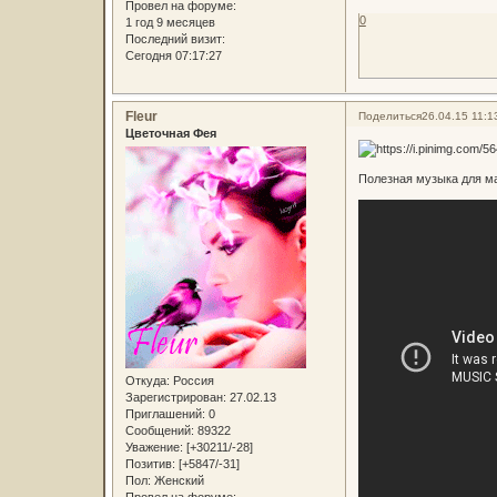
Провел на форуме:
0
1 год 9 месяцев
Последний визит:
Сегодня 07:17:27
Fleur
Поделиться
26.04.15 11:1
Цветочная Фея
Полезная музыка для м
Откуда:
Россия
Зарегистрирован
: 27.02.13
Приглашений:
0
Сообщений:
89322
Уважение:
[+30211/-28]
Позитив:
[+5847/-31]
Пол:
Женский