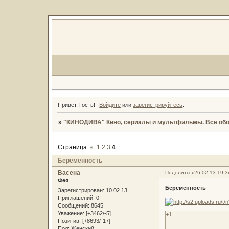
Привет, Гость!
Войдите
или
зарегистрируйтесь
.
»
"КИНОДИВА" Кино, сериалы и мультфильмы. Всё обо
Страница:
«
1
2
3
4
Беременность
Васена
Поделиться
26.02.13 19:3
Фея
Беременность
Зарегистрирован
: 10.02.13
Приглашений:
0
Сообщений:
8645
Уважение:
[+3462/-5]
+1
Позитив:
[+8693/-17]
Пол:
Женский