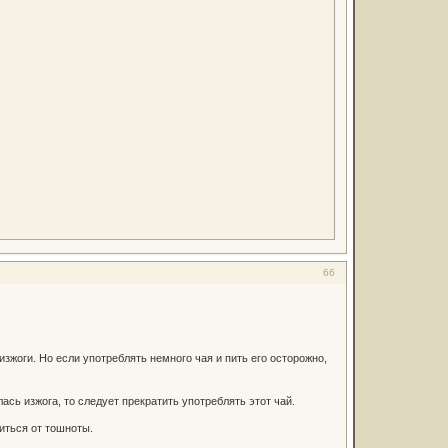
66
жоги. Но если употреблять немного чая и пить его осторожно,
ась изжога, то следует прекратить употреблять этот чай.
иться от тошноты.