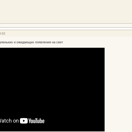
8:02
аленьких и ожидающих появления на свет