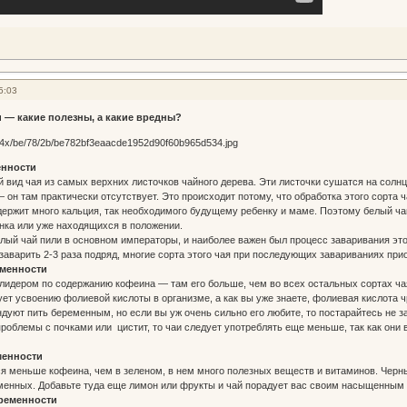
5:03
 — какие полезны, а какие вредны?
енности
 вид чая из самых верхних листочков чайного дерева. Эти листочки сушатся на солнц
 он там практически отсутствует. Это происходит потому, что обработка этого сорта
держит много кальция, так необходимого будущему ребенку и маме. Поэтому белый ч
нка или уже находящихся в положении.
белый чай пили в основном императоры, и наиболее важен был процесс заваривания это
 заварить 2-3 раза подряд, многие сорта этого чая при последующих завариваниях при
еменности
лидером по содержанию кофеина — там его больше, чем во всех остальных сортах чая
ет усвоению фолиевой кислоты в организме, а как вы уже знаете, фолиевая кислота
дуют пить беременным, но если вы уж очень сильно его любите, то постарайтесь не за
роблемы с почками или цистит, то чаи следует употреблять еще меньше, так как они
менности
я меньше кофеина, чем в зеленом, в нем много полезных веществ и витаминов. Черны
еменных. Добавьте туда еще лимон или фрукты и чай порадует вас своим насыщенным
ременности