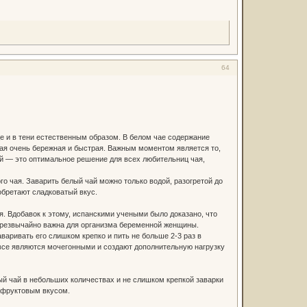
64
е и в тени естественным образом. В белом чае содержание
 чая очень бережная и быстрая. Важным моментом является то,
ай — это оптимальное решение для всех любительниц чая,
го чая. Заварить белый чай можно только водой, разогретой до
обретают сладковатый вкус.
. Вдобавок к этому, испанскими учеными было доказано, что
 чрезвычайно важна для организма беременной женщины.
варивать его слишком крепко и пить не больше 2-3 раз в
 все являются мочегонными и создают дополнительную нагрузку
й чай в небольших количествах и не слишком крепкой заварки
 фруктовым вкусом.