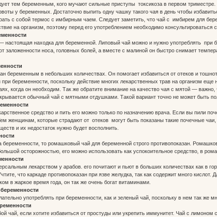
ует тем беременным, кого мучают сильные приступы токсикоза в первом триместре.
рвоты у беременных. Достаточно выпить одну чашку такого чая в день чтобы избавитьс
рать с собой термос с имбирным чаем. Следует заметить, что чай с имбирем для бе
твие на организм, поэтому перед его употреблением необходимо консультироваться с
еменности
— настоящая находка для беременной. Липовый чай можно и нужно употреблять при 
т заложенности носа, головных болей, а вместе с малиной он быстро снимает темпер
еменности
н беременным в небольших количествах. Он помогает избавиться от отеков и тошнот
й при беременности, поскольку действие многих лекарственных трав на организм еще 
чаях, когда он необходим. Так же обратите внимание на качество чая с мятой — важно
скрывается обычный чай с мятными отдушками. Такой вариант точно не может быть 
ременности
арственное средство и пить его можно только по назначению врача. Если вы пили поче
Тем женщинам, которые страдают от отеков могут быть показаны такие почечные чаи, н
еств и их недостаток нужно будет восполнить.
ности
а беременности, то ромашковый чай для беременной строго противопоказан. Ромашк
большой осторожностью, его можно использовать как успокоительное средство, в рома
менности
ерсальным лекарством у арабов. его почитают и пьют в больших количествах как в гор
Учтите, что каркаде противопоказан при язве желудка, так как содержит много кислот
м в жаркое время года, он так же очень богат витаминами.
и беременности
лательно употреблять при беременности, как и зеленый чай, поскольку в нем так же м
еременности
ой чай, если хотите избавиться от простуды или укрепить иммунитет. Чай с лимоном 