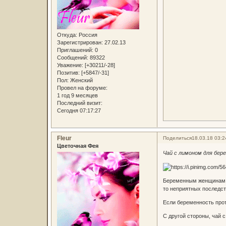
Откуда:
Россия
Зарегистрирован
: 27.02.13
Приглашений:
0
Сообщений:
89322
Уважение:
[+30211/-28]
Позитив:
[+5847/-31]
Пол:
Женский
Провел на форуме:
1 год 9 месяцев
Последний визит:
Сегодня 07:17:27
Fleur
Поделиться
18.03.18 03:2
Цветочная Фея
Чай с лимоном для бер
Беременным женщинам не
то неприятных последст
Если беременность прот
С другой стороны, чай 