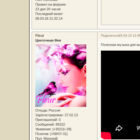
Провел на форуме:
23 дня 20 часов
Последний визит:
08.03.26 21:32:14
Fleur
Поделиться
26.04.15 11:0
Цветочная Фея
Полезная музыка для м
Откуда:
Россия
Зарегистрирован
: 27.02.13
Приглашений:
0
Сообщений:
89322
Уважение:
[+30211/-28]
Позитив:
[+5847/-31]
Пол:
Женский