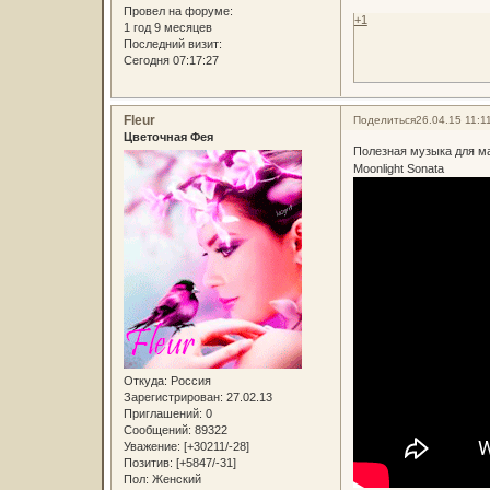
Провел на форуме:
+1
1 год 9 месяцев
Последний визит:
Сегодня 07:17:27
Fleur
Поделиться
26.04.15 11:1
Цветочная Фея
Полезная музыка для м
Moonlight Sonata
Откуда:
Россия
Зарегистрирован
: 27.02.13
Приглашений:
0
Сообщений:
89322
Уважение:
[+30211/-28]
Позитив:
[+5847/-31]
Пол:
Женский