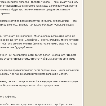
 Чай с имбирем способен творить чудеса — он снимает тошноту
я от неприятных симптомов токсикоза, а если вас укачивает в
ременных будет достаточно активным средством, которое
 врачом.
беременности во время простуды и гриппа. Липовый чай — это
атуру и озноб. Липовые чаи так же обладают успокаивающим
ы, улучшает пищеварение. Многие врачи резко отрицательно
не до конца изучено. Старайтесь не пить слишком много мятного
, чтобы все его компоненты были натуральными, ведь часто под
полезным для будущей мамы.
чные чаи до беременности, то это вовсе не означает, что вам
о будьте готовы к тому, что этот чай вымывает из организма
овое масло противопоказано всем беременным. Ромашковый чай
шковом чае так же содержится много кальция и магния.
ячем, так и в холодном виде. Каркаде укрепляет стенки сосудов
. Для беременных каркаде может быть прекрасным
ного кофеина.
способен творить чудеса в холодное время года. При первых