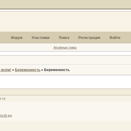
Форум
Участники
Поиск
Регистрация
Войти
Активные темы
 всём!
»
Беременность
»
Беременность
4:16