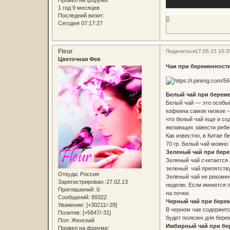
Провел на форуме:
1 год 9 месяцев
Последний визит:
0
Сегодня 07:17:27
Fleur
Поделиться
17.05.15 10:3
Цветочная Фея
Чаи при беременности
Белый чай при берем
Белый чай — это особый
кофеина самое низкое —
что белый чай еще и со
желающих завести ребе
Как известно, в Китае 
70 гр. Белый чай можно
Зеленый чай при бер
Зеленый чай считается 
зеленый чай препятству
Откуда:
Россия
Зеленый чай не рекомен
Зарегистрирован
: 27.02.13
неделю. Если имеются п
Приглашений:
0
на почки.
Сообщений:
89322
Черный чай при бере
Уважение:
[+30211/-28]
В черном чае содержитс
Позитив:
[+5847/-31]
будет полезен для бер
Пол:
Женский
Имбирный чай при бе
Провел на форуме: