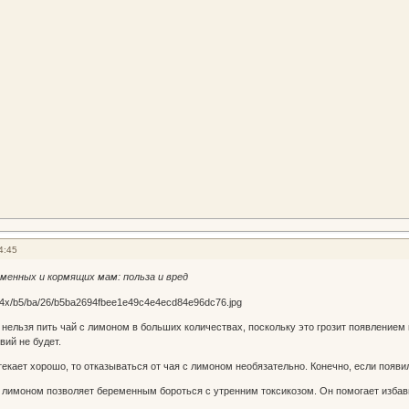
4:45
еменных и кормящих мам: польза и вред
льзя пить чай с лимоном в больших количествах, поскольку это грозит появлением из
вий не будет.
екает хорошо, то отказываться от чая с лимоном необязательно. Конечно, если появил
с лимоном позволяет беременным бороться с утренним токсикозом. Он помогает избав