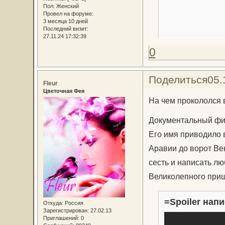
Пол:
Женский
Провел на форуме:
3 месяца 10 дней
Последний визит:
27.11.24 17:32:39
0
Поделиться
05.
Fleur
Цветочная Фея
На чем прокололся
Документальный ф
Его имя приводило 
Аравии до ворот Вен
сесть и написать л
Великолепного приш
=Spoiler напи
Откуда:
Россия
Зарегистрирован
: 27.02.13
Приглашений:
0