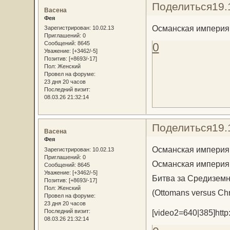
Поделиться
19.
Васена
Фея
Османская империя
Зарегистрирован
: 10.02.13
Приглашений:
0
Сообщений:
8645
0
Уважение:
[+3462/-5]
Позитив:
[+8693/-17]
Пол:
Женский
Провел на форуме:
23 дня 20 часов
Последний визит:
08.03.26 21:32:14
Поделиться
19.
Васена
Фея
Османская империя 
Зарегистрирован
: 10.02.13
Приглашений:
0
Османская империя 
Сообщений:
8645
Уважение:
[+3462/-5]
Битва за Средизем
Позитив:
[+8693/-17]
Пол:
Женский
(Ottomans versus Chri
Провел на форуме:
23 дня 20 часов
Последний визит:
[video2=640|385]http:
08.03.26 21:32:14