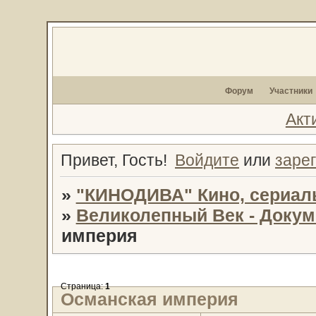
Форум
Участники
Акт
Привет, Гость!
Войдите
или
заре
»
"КИНОДИВА" Кино, сериал
»
Великолепный Век - Доку
империя
Страница:
1
Османская империя