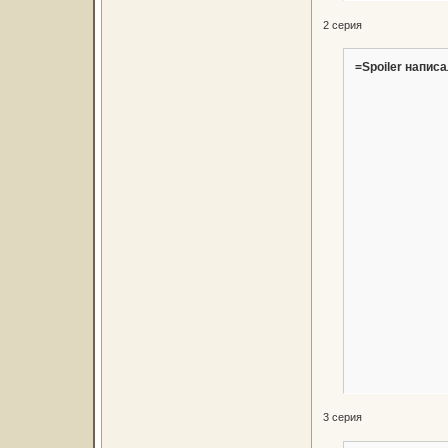
2 серия
=Spoiler написа
3 серия