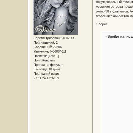
Документальный фильм "
Азорские острова предо
около 38 видов китов. 
геологический состав м
1 серия
=Spoiler написа
Зарегистрирован
: 20.02.13
Приглашений:
2
Сообщений:
22806
Уважение:
[+5698/-11]
Позитив:
[+85/-1]
Пол:
Женский
Провел на форуме:
3 месяца 10 дней
Последний визит:
27.11.24 17:32:39