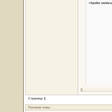
=Spoiler написа
0
Страница:
1
Похожие темы