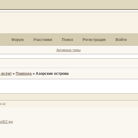
Форум
Участники
Поиск
Регистрация
Войти
Активные темы
 всём!
»
Природа
»
Азорские острова
9:42