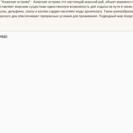
Азорские острова" - Азорские острова это настоящий морской рай, объект мирового н
ставляют морским существам единственную возможность для отдыха на пути в океан.
Акулы, дельфины, скаты и косяки сардин населяют воды архипелага. Такое разнообраз
орского дна обеспечивают прекрасные условия для проживания. Подводный мир Азорс
л(а):