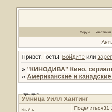
Форум
Участники
Акт
Привет, Гость!
Войдите
или
заре
»
"КИНОДИВА" Кино, сериал
»
Американские и канадски
Страница:
1
Умница Уилл Хантинг
Поделиться
31.
Инь-Янь