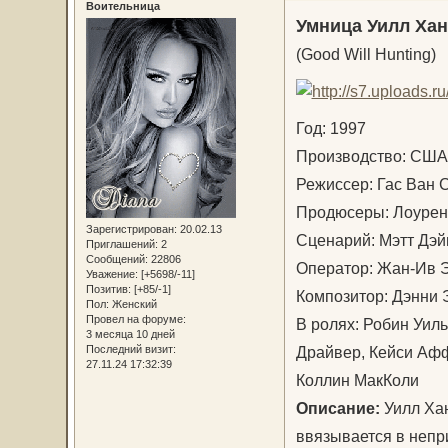
Воительница
Умница Уилл Хан
(Good Will Hunting)
Год: 1997
Производство: С
Режиссер: Гас Ван
Продюсеры: Лоурен
Зарегистрирован
: 20.02.13
Сценарий: Мэтт Дэ
Приглашений:
2
Сообщений:
22806
Оператор: Жан-Ив
Уважение:
[+5698/-11]
Позитив:
[+85/-1]
Композитор: Дэнни
Пол:
Женский
Провел на форуме:
В ролях: Робин Уил
3 месяца 10 дней
Драйвер, Кейси Афф
Последний визит:
27.11.24 17:32:39
Коллин МакКоли
Описание:
Уилл Хан
ввязывается в непр