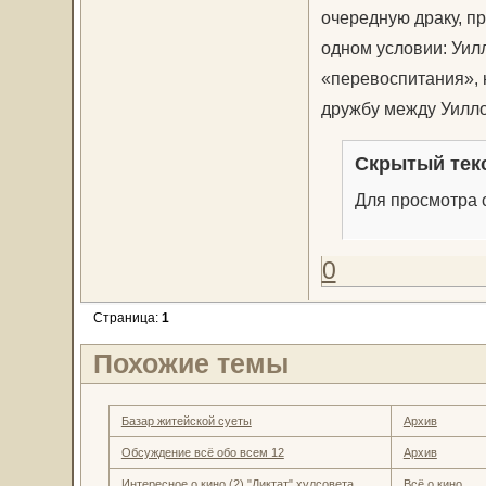
очередную драку, пр
одном условии: Уил
«перевоспитания», 
дружбу между Уилло
Скрытый тек
Для просмотра с
0
Страница:
1
Похожие темы
Базар житейской суеты
Архив
Обсуждение всё обо всем 12
Архив
Интересное о кино.(2) "Диктат" худсовета
Всё о кино