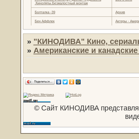
.Киноляпы.Безжалостный монтаж
Болталка -39
Архив
Бен Аффлек
Актеры - Амер
»
"КИНОДИВА" Кино, сериал
»
Американские и канадски
Поделиться…
© Сайт КИНОДИВА представляе
вид