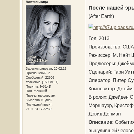
Воительница
После нашей эр
(After Earth)
Год: 2013
Производство: С
Режиссер: М. Най
Продюсеры: Джеймс
Зарегистрирован
: 20.02.13
Сценарий: Гари Уит
Приглашений:
2
Сообщений:
22806
Оператор: Питер 
Уважение:
[+5698/-11]
Позитив:
[+85/-1]
Композитор: Джейм
Пол:
Женский
Провел на форуме:
В ролях: Джейден С
3 месяца 10 дней
Моршауэр, Кристофе
Последний визит:
27.11.24 17:32:39
Дэвид Денман
Описание:
События
вынудившей человеч