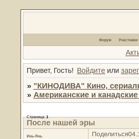
Форум
Участники
Акт
Привет, Гость!
Войдите
или
заре
»
"КИНОДИВА" Кино, сериал
»
Американские и канадски
Страница:
1
После нашей эры
Поделиться
04.
Инь-Янь