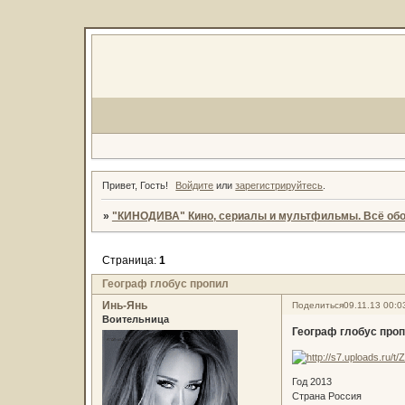
Привет, Гость!
Войдите
или
зарегистрируйтесь
.
»
"КИНОДИВА" Кино, сериалы и мультфильмы. Всё обо
Страница:
1
Географ глобус пропил
Инь-Янь
Поделиться
09.11.13 00:0
Воительница
Географ глобус про
Год 2013
Страна Россия