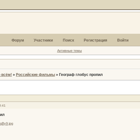
Форум
Участники
Поиск
Регистрация
Войти
Активные темы
 всём!
»
Российские фильмы
»
Географ глобус пропил
3:41
пил