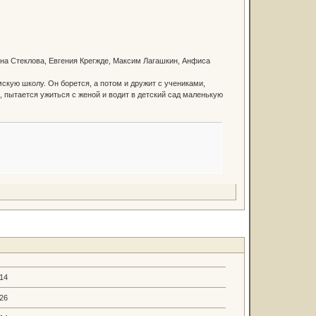
пина Стеклова, Евгения Крегжде, Максим Лагашкин, Анфиса
скую школу. Он борется, а потом и дружит с учениками,
, пытается ужиться с женой и водит в детский сад маленькую
.14
.26