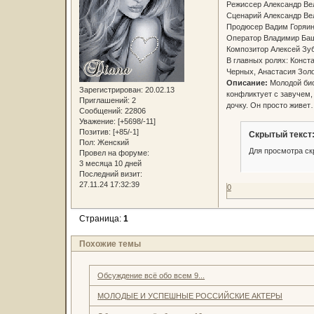
Режиссер Александр Ве
Сценарий Александр Ве
Продюсер Вадим Горяин
Оператор Владимир Ба
Композитор Алексей Зу
В главных ролях: Конст
Черных, Анастасия Зол
Описание:
Молодой био
Зарегистрирован
: 20.02.13
конфликтует с завучем,
Приглашений:
2
дочку. Он просто живе
Сообщений:
22806
Уважение:
[+5698/-11]
Позитив:
[+85/-1]
Скрытый текст
Пол:
Женский
Для просмотра ск
Провел на форуме:
3 месяца 10 дней
Последний визит:
27.11.24 17:32:39
0
Страница:
1
Похожие темы
Обсуждение всё обо всем 9...
МОЛОДЫЕ И УСПЕШНЫЕ РОССИЙСКИЕ АКТЕРЫ