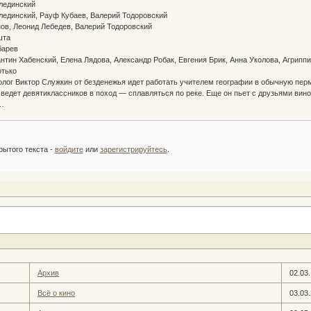
лединский
лединский, Рауф Кубаев, Валерий Тодоровский
ов, Леонид Лебедев, Валерий Тодоровский
шта
барев
антин Хабенский, Елена Лядова, Александр Робак, Евгения Брик, Анна Уколова, Агрип
отько
лог Виктор Служкин от безденежья идет работать учителем географии в обычную перм
 ведет девятиклассников в поход — сплавляться по реке. Еще он пьет с друзьями вино
т…
:
рытого текста -
войдите
или
зарегистрируйтесь
.
Архив
02.03
Всё о кино
03.03