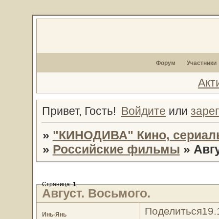
Форум
Участники
Акт
Привет, Гость!
Войдите
или
заре
»
"КИНОДИВА" Кино, сериал
»
Российские фильмы
»
Авгу
Страница:
1
Август. Восьмого.
Поделиться
19.
Инь-Янь