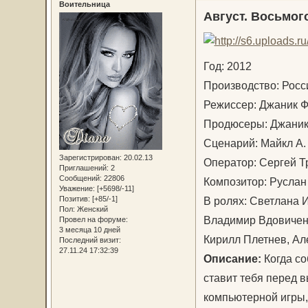
Воительница
Август. Восьмого
Год: 2012
Производство: Рос
Режиссер: Джаник
Продюсеры: Джаник
Сценарий: Майкл А
Зарегистрирован
: 20.02.13
Оператор: Сергей
Приглашений:
2
Сообщений:
22806
Композитор: Русла
Уважение:
[+5698/-11]
В ролях: Светлана 
Позитив:
[+85/-1]
Пол:
Женский
Владимир Вдовиченк
Провел на форуме:
3 месяца 10 дней
Кирилл Плетнев, Ал
Последний визит:
27.11.24 17:32:39
Описание:
Когда со
ставит тебя перед в
компьютерной игры, 