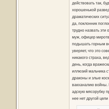
действовать так, бу
хорошенькой развед
драматических ситу
да, поклонник погло
трудно назвать эти 
муж, офицер миротво
подышать горным во
уверяет, что это со
никакого страха, ве
день, когда вражеск
иллюзий мальчика с
драконы и злые кос
вакханалию войны. 
адскую мясорубку пр
нее нет другой цели 