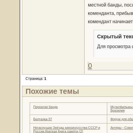
местной банды, пос
коменданта, прибыв
комендант начинае
Скрытый тек
Для просмотра с
0
Страница:
1
Похожие темы
Пернатая банда
Мультфильмы- 
Бразилия
Болталка-37
Форум для об
Негаснущие Звёзды киноискусства СССР и
Актеры - Совет
России.Краткая Книга памяти (2)