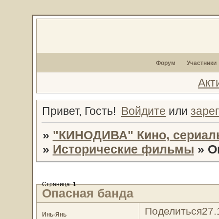
Форум
Участники
Акт
Привет, Гость!
Войдите
или
заре
»
"КИНОДИВА" Кино, сериал
»
Исторические фильмы
»
О
Страница:
1
Опасная банда
Поделиться
27.
Инь-Янь