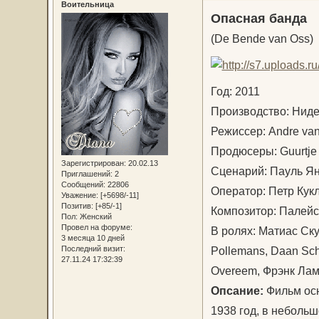
Воительница
Опасная банда
(De Bende van Oss)
Год: 2011
Производство: Ни
Режиссер: Andre v
Продюсеры: Guurtje
Зарегистрирован
: 20.02.13
Сценарий: Пауль Ян
Приглашений:
2
Сообщений:
22806
Оператор: Петр Ку
Уважение:
[+5698/-11]
Позитив:
[+85/-1]
Композитор: Палей
Пол:
Женский
Провел на форуме:
В ролях: Матиас Ску
3 месяца 10 дней
Pollemans, Daan Schu
Последний визит:
27.11.24 17:32:39
Overeem, Фрэнк Ла
Опсание:
Фильм осн
1938 год, в неболь