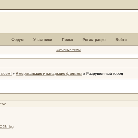
Форум
Участники
Поиск
Регистрация
Войти
Активные темы
 всём!
»
Американские и канадские фильмы
»
Разрушенный город
7:52