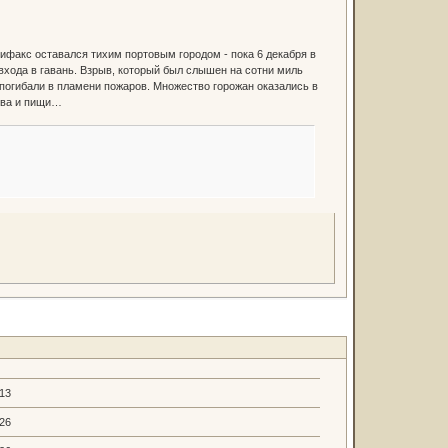
лифакс оставался тихим портовым городом - пока 6 декабря в
входа в гавань. Взрыв, который был слышен на сотни миль
, погибали в пламени пожаров. Множество горожан оказались в
ова и пищи…
.13
.26