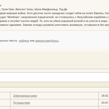
н
т, Грэм Грин, Винсент Уолш, Шона МакДональд, Тед Ди
рвая мировая война. Хотя десятки тысяч канадских солдат гибли на полях Европы, Га
судно "Монблан", нагруженное взрывчаткой, не столкнулось с бельгийским кораблем у 
домов и погубил тысячи людей. Те, кого не убило взрывной волной и не унесло в море
имися зданиями. Зимние холода угрожали уничтожить выживших, оставшихся без кр
:
рытого текста -
войдите
или
зарегистрируйтесь
.
Электронные книги
18.02
Путешествия
23.07