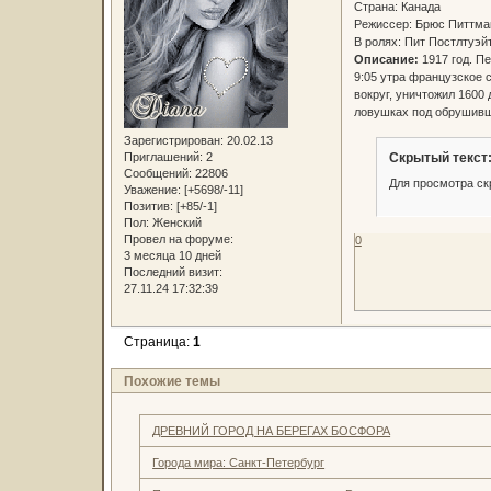
Страна: Канада
Режиссер: Брюс Питтма
В ролях: Пит Постлтуэй
Описание:
1917 год. Пе
9:05 утра французское 
вокруг, уничтожил 1600 
ловушках под обрушивш
Зарегистрирован
: 20.02.13
Скрытый текст
Приглашений:
2
Сообщений:
22806
Для просмотра ск
Уважение:
[+5698/-11]
Позитив:
[+85/-1]
Пол:
Женский
Провел на форуме:
0
3 месяца 10 дней
Последний визит:
27.11.24 17:32:39
Страница:
1
Похожие темы
ДРЕВНИЙ ГОРОД НА БЕРЕГАХ БОСФОРА
Города мира: Санкт-Петербург