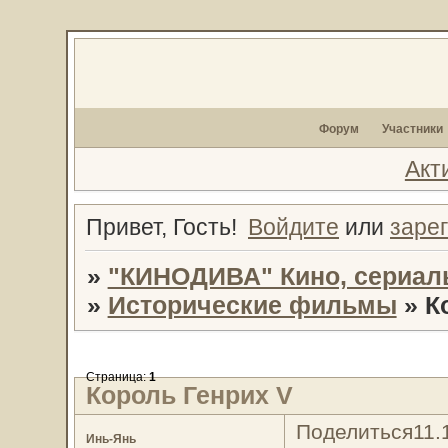
Форум
Участники
Акт
Привет, Гость!
Войдите
или
заре
»
"КИНОДИВА" Кино, сериал
»
Исторические фильмы
»
К
Страница:
1
Король Генрих V
Поделиться
11.
Инь-Янь