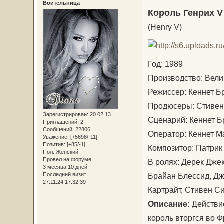
Воительница
Король Генрих V
(Henry V)
Год: 1989
Производство: Вел
Режиссер: Кеннет 
Продюсеры: Стивен
Зарегистрирован
: 20.02.13
Сценарий: Кеннет 
Приглашений:
2
Сообщений:
22806
Оператор: Кеннет
Уважение:
[+5698/-11]
Позитив:
[+85/-1]
Композитор: Патри
Пол:
Женский
Провел на форуме:
В ролях: Дерек Дже
3 месяца 10 дней
Брайан Блессид, Дж
Последний визит:
27.11.24 17:32:39
Картрайт, Стивен 
Описание:
Действие
король вторгся во 