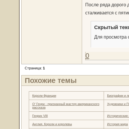
После ряда дорого 
сталкивается с пят
Скрытый тек
Для просмотра с
0
Страница:
1
Похожие темы
Короли Франции
Биографии и л
О' Генри - признанный мастер американского
Художники и П
рассказа
Генрих VIII
Исторические
Англия. Короли и королевы
История мира