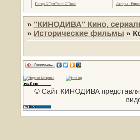
Питер О'Тул/Peter O'Toole
Актеры - Евро
»
"КИНОДИВА" Кино, сериал
»
Исторические фильмы
»
К
Поделиться…
© Сайт КИНОДИВА представляе
вид