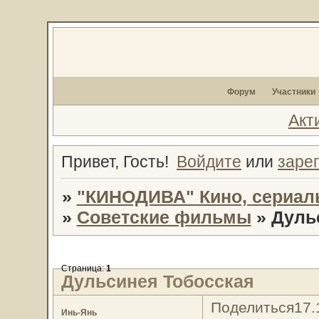
Форум
Участники
Акт
Привет, Гость!
Войдите
или
заре
»
"КИНОДИВА" Кино, сериал
»
Советские фильмы
»
Дуль
Страница:
1
Дульсинея Тобосская
Поделиться
17.
Инь-Янь