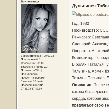
Воительница
Дульсинея Тобо
Год: 1980
Производство: С
Режиссер: Светла
Сценарий: Алекса
Оператор: Анатоли
Зарегистрирован
: 20.02.13
Композитор: Геннад
Приглашений:
2
Сообщений:
22806
В ролях: Наталья Г
Уважение:
[+5698/-11]
Талызина, Армен Дж
Позитив:
[+85/-1]
Пол:
Женский
Татьяна Пельтцер, 
Провел на форуме:
3 месяца 10 дней
Описание:
После см
Последний визит:
27.11.24 17:32:39
какова была дальне
сердца, которая зв
предлагают свою ве