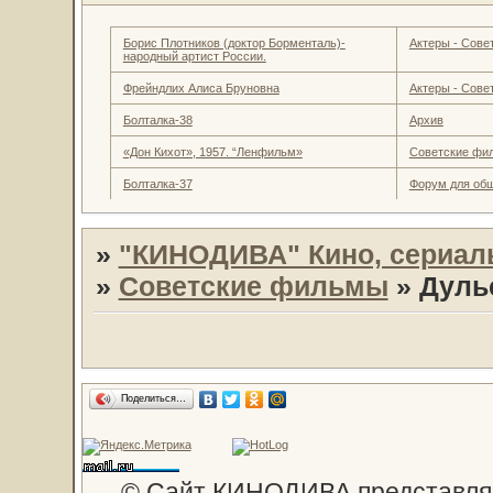
Борис Плотников (доктор Борменталь)-
Актеры - Совет
народный артист России.
Фрейндлих Алиса Бруновна
Актеры - Совет
Болталка-38
Архив
«Дон Кихот», 1957. “Ленфильм»
Советские фи
Болталка-37
Форум для об
»
"КИНОДИВА" Кино, сериал
»
Советские фильмы
»
Дуль
Поделиться…
© Сайт КИНОДИВА представляе