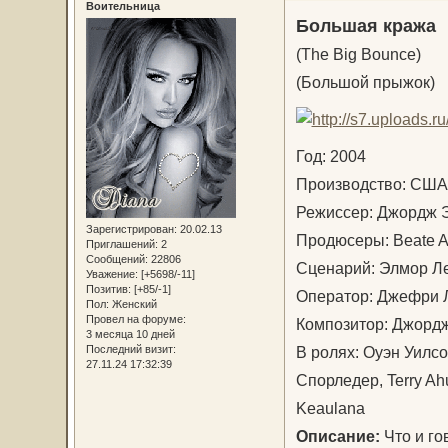
Воительница
Большая кража
(The Big Bounce)
(Большой прыжок)
Год: 2004
Производство: С
Режиссер: Джордж
Зарегистрирован
: 20.02.13
Продюсеры: Beate 
Приглашений:
2
Сообщений:
22806
Сценарий: Элмор Л
Уважение:
[+5698/-11]
Позитив:
[+85/-1]
Оператор: Джефри
Пол:
Женский
Провел на форуме:
Композитор: Джордж
3 месяца 10 дней
В ролях: Оуэн Уилс
Последний визит:
27.11.24 17:32:39
Спорледер, Terry Ah
Keaulana
Описание:
Что и го