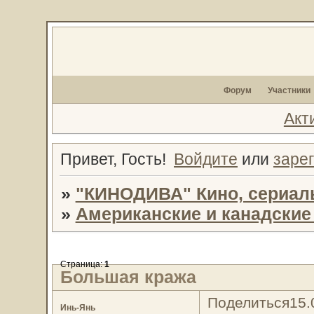
Форум
Участники
Акт
Привет, Гость!
Войдите
или
заре
»
"КИНОДИВА" Кино, сериал
»
Американские и канадски
Страница:
1
Большая кража
Поделиться
15.
Инь-Янь