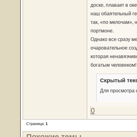
доске, плавает в ок
наш обаятельный ге
так, «по мелочам», 
портмоне.
Однако все сразу ме
очаровательное соз
которая ненавязчиво
богатым человеком!
Скрытый тек
Для просмотра с
0
Страница:
1
Похожие темы