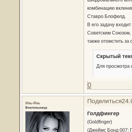
комбинацию вклинив
Ставро Блофелд.
В его задачу входи
Советским Союзом, 
также отомстить за 
Скрытый тек
Для просмотра с
0
Поделиться
24.
Инь-Янь
Воительница
Голдфингер
(Goldfinger)
(Джеймс Бонд 007: 