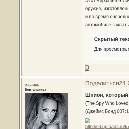
Этот мерзавец отли
оружие, изготовленн
и во время очередн
автомобиле захваты
Скрытый тек
Для просмотра с
0
Поделиться
24.
Инь-Янь
Воительница
Шпион, который
(The Spy Who Loved
(Джеймс Бонд 007: 