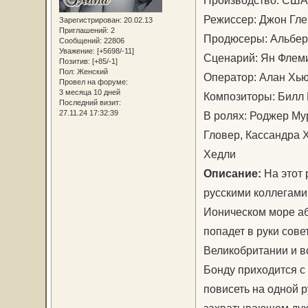
Режиссер: Джон Г
Зарегистрирован
: 20.02.13
Приглашений:
2
Продюсеры: Альберт
Сообщений:
22806
Уважение:
[+5698/-11]
Сценарий: Ян Флем
Позитив:
[+85/-1]
Пол:
Женский
Оператор: Алан Х
Провел на форуме:
3 месяца 10 дней
Композиторы: Билл
Последний визит:
27.11.24 17:32:39
В ролях: Роджер Му
Гловер, Кассандра 
Хедли
Описание:
На этот 
русскими коллегами.
Ионическом море аб
попадет в руки сов
Великобритании и в
Бонду приходится с 
повисеть на одной р
захватывающем дух