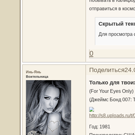
отправиться в космо
Скрытый тек
Для просмотра с
0
Поделиться
24.
Инь-Янь
Воительница
Только для твои
(For Your Eyes Only)
(Джеймс Бонд 007: Т
Год: 1981
Производство: США