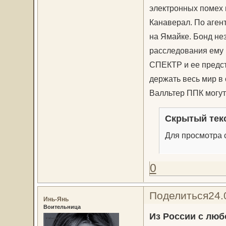
электронных помех 
Канаверал. По аген
на Ямайке. Бонд не
расследования ему 
СПЕКТР и ее предст
держать весь мир в 
Валльтер ППК могут
Скрытый тек
Для просмотра с
0
Поделиться
24.
Инь-Янь
Воительница
Из России с лю