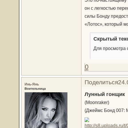
Это по-настоящему 
он с легкостью пере
силы Бонду предос
«Лотос», который мо
Скрытый тек
Для просмотра с
0
Поделиться
24.
Инь-Янь
Воительница
Лунный гонщик
(Moonraker)
(Джеймс Бонд 007: 