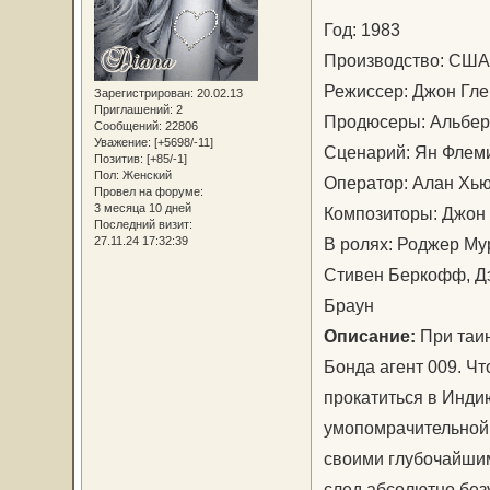
Год: 1983
Производство: США
Режиссер: Джон Г
Зарегистрирован
: 20.02.13
Приглашений:
2
Продюсеры: Альберт
Сообщений:
22806
Уважение:
[+5698/-11]
Сценарий: Ян Флем
Позитив:
[+85/-1]
Пол:
Женский
Оператор: Алан Х
Провел на форуме:
3 месяца 10 дней
Композиторы: Джон
Последний визит:
27.11.24 17:32:39
В ролях: Роджер Му
Стивен Беркофф, Дэ
Браун
Описание:
При таин
Бонда агент 009. Ч
прокатиться в Индию
умопомрачительной 
своими глубочайшим
след абсолютно без