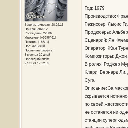
Год: 1979
Производство: Фра
Режиссер: Льюис Г
Зарегистрирован
: 20.02.13
Приглашений:
2
Продюсеры: Альберт
Сообщений:
22806
Уважение:
[+5698/-11]
Сценарий: Ян Флем
Позитив:
[+85/-1]
Пол:
Женский
Оператор: Жан Ту
Провел на форуме:
3 месяца 10 дней
Композиторы: Джон
Последний визит:
27.11.24 17:32:39
В ролях: Роджер Му
Клери, Бернард Ли,
Суга
Описание: За маско
скрывается истинно
по своей жестокости
не останется ни од
станции суперлюдьм
побывать в Калифорн