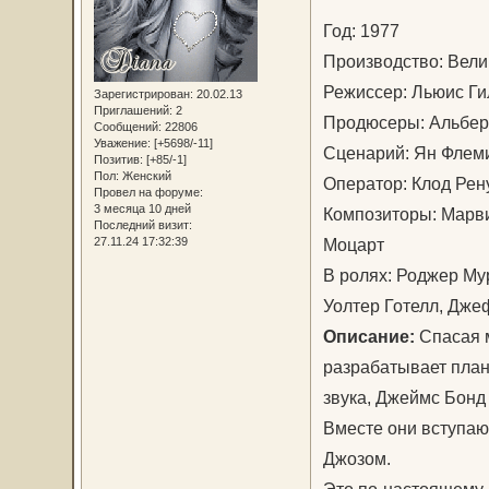
Год: 1977
Производство: Вел
Режиссер: Льюис Г
Зарегистрирован
: 20.02.13
Приглашений:
2
Продюсеры: Альберт
Сообщений:
22806
Уважение:
[+5698/-11]
Сценарий: Ян Флем
Позитив:
[+85/-1]
Пол:
Женский
Оператор: Клод Ре
Провел на форуме:
3 месяца 10 дней
Композиторы: Марви
Последний визит:
27.11.24 17:32:39
Моцарт
В ролях: Роджер Му
Уолтер Готелл, Дже
Описание:
Спасая м
разрабатывает план
звука, Джеймс Бонд
Вместе они вступаю
Джозом.