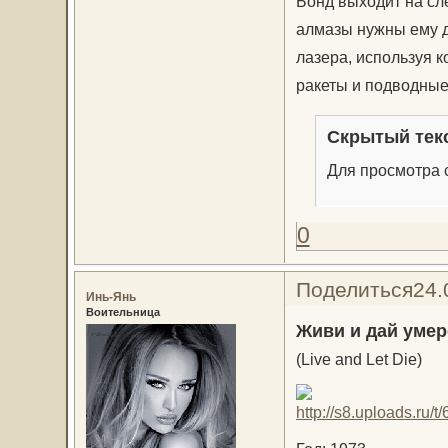
Бонд выходит на сл
алмазы нужны ему д
лазера, используя к
ракеты и подводные
Скрытый тек
Для просмотра с
0
Поделиться
24.
Инь-Янь
Воительница
Живи и дай умер
(Live and Let Die)