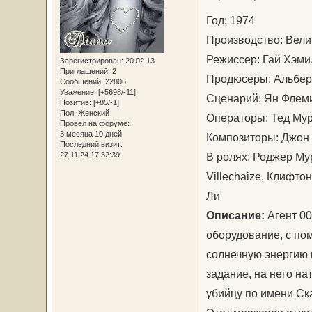
Год: 1974
Производство: Вел
Режиссер: Гай Хэм
Зарегистрирован
: 20.02.13
Приглашений:
2
Продюсеры: Альберт
Сообщений:
22806
Уважение:
[+5698/-11]
Сценарий: Ян Флем
Позитив:
[+85/-1]
Пол:
Женский
Операторы: Тед Му
Провел на форуме:
3 месяца 10 дней
Композиторы: Джон
Последний визит:
27.11.24 17:32:39
В ролях: Роджер Му
Villechaize, Клифто
Ли
Описание:
Агент 00
оборудование, с по
солнечную энергию
задание, на него н
убийцу по имени Ск