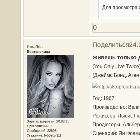
Для просмотра с
0
Поделиться
24.
Инь-Янь
Воительница
Живешь только 
(You Only Live Twice
(Джеймс Бонд, Аген
Год: 1967
Производство: Вел
Режиссер: Льюис Г
Зарегистрирован
: 20.02.13
Продюсеры: Альбер
Приглашений:
2
Сообщений:
22806
Сценарий: Ян Флем
Уважение:
[+5698/-11]
Позитив:
[+85/-1]