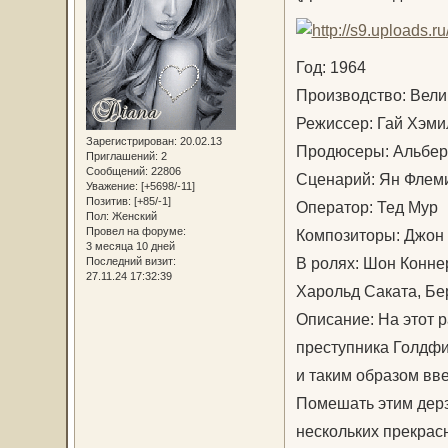
Год: 1964
Производство: Вели
Режиссер: Гай Хэм
Зарегистрирован
: 20.02.13
Продюсеры: Альберт
Приглашений:
2
Сообщений:
22806
Сценарий: Ян Флем
Уважение:
[+5698/-11]
Позитив:
[+85/-1]
Оператор: Тед Му
Пол:
Женский
Провел на форуме:
Композиторы: Джон
3 месяца 10 дней
В ролях: Шон Конне
Последний визит:
27.11.24 17:32:39
Харольд Саката, Бе
Описание: На этот 
преступника Голдфи
и таким образом вве
Помешать этим дерз
нескольких прекра