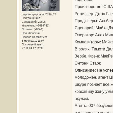
Производство: США
Режиссер: Джон Г
Зарегистрирован
: 20.02.13
Приглашений:
2
Продюсеры: Альберт
Сообщений:
22806
Уважение:
[+5698/-11]
Сценарий: Майкл Д
Позитив:
[+85/-1]
Пол:
Женский
Оператор: Алек М
Провел на форуме:
3 месяца 10 дней
Композиторы: Майкл
Последний визит:
27.11.24 17:32:39
В ролях: Тимоти Дал
Зербе, Фрэнк МакРе
Энтони Старк
Описание:
Не успев
молодожен, агент Ц
шкуре познает все 
красавицу жену умы
акулам.
Агента 007 безуслов
нарушив все инстру