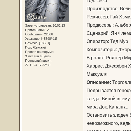
Год: 1973
Производство: Вел
Режиссер: Гай Хэм
Продюсеры: Альбер
Зарегистрирован
: 20.02.13
Приглашений:
2
Сценарий: Ян Флем
Сообщений:
22806
Уважение:
[+5698/-11]
Оператор: Тед Му
Позитив:
[+85/-1]
Пол:
Женский
Композиторы: Джор
Провел на форуме:
3 месяца 10 дней
В ролях: Роджер Му
Последний визит:
27.11.24 17:32:39
Харрис, Джеффри Хо
Максуэлл
Описание:
Торговл
Подрывается генофо
следа. Виной всему
мира Док. Кананга.
Остановить злодея 
невозможного, ведь