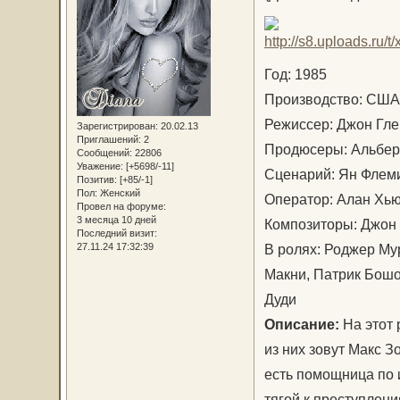
Год: 1985
Производство: США
Режиссер: Джон Г
Зарегистрирован
: 20.02.13
Приглашений:
2
Продюсеры: Альберт
Сообщений:
22806
Уважение:
[+5698/-11]
Сценарий: Ян Флем
Позитив:
[+85/-1]
Пол:
Женский
Оператор: Алан Х
Провел на форуме:
3 месяца 10 дней
Композиторы: Джон 
Последний визит:
27.11.24 17:32:39
В ролях: Роджер Мур
Макни, Патрик Бошо
Дуди
Описание:
На этот 
из них зовут Макс З
есть помощница по 
тягой к преступлен