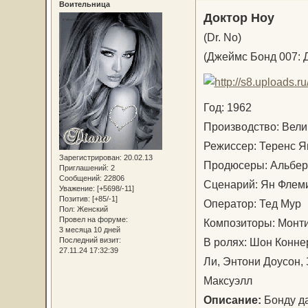
Воительница
Доктор Ноу
(Dr. No)
(Джеймс Бонд 007: 
Год: 1962
Производство: Вел
Режиссер: Теренс 
Зарегистрирован
: 20.02.13
Продюсеры: Альберт
Приглашений:
2
Сообщений:
22806
Сценарий: Ян Флем
Уважение:
[+5698/-11]
Позитив:
[+85/-1]
Оператор: Тед Му
Пол:
Женский
Провел на форуме:
Композиторы: Монт
3 месяца 10 дней
В ролях: Шон Конне
Последний визит:
27.11.24 17:32:39
Ли, Энтони Доусон,
Максуэлл
Описание:
Бонду д