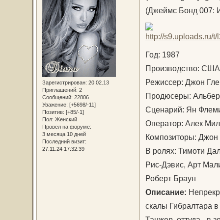
(Джеймс Бонд 007: И
Год: 1987
Производство: США
Режиссер: Джон Г
Зарегистрирован
: 20.02.13
Приглашений:
2
Продюсеры: Альберт
Сообщений:
22806
Уважение:
[+5698/-11]
Сценарий: Ян Флем
Позитив:
[+85/-1]
Пол:
Женский
Оператор: Алек М
Провел на форуме:
3 месяца 10 дней
Композиторы: Джон 
Последний визит:
27.11.24 17:32:39
В ролях: Тимоти Да
Рис-Дэвис, Арт Мал
Роберт Браун
Описание:
Непрекр
скалы Гибралтара в
Танжер, оттуда - в 