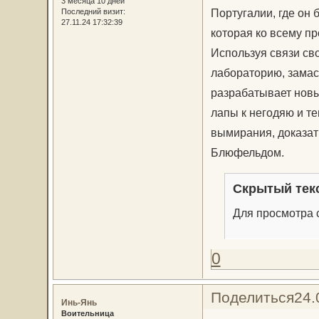
3 месяца 10 дней
Португалии, где он
Последний визит:
27.11.24 17:32:39
которая ко всему п
Используя связи св
лабораторию, замас
разрабатывает новы
лапы к негодяю и т
вымирания, доказат
Блюфельдом.
Скрытый тек
Для просмотра с
0
Поделиться
24.
Инь-Янь
Воительница