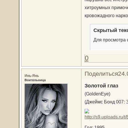
хитроумных примоче
кровожадного нарко
Скрытый тек
Для просмотра с
0
Поделиться
24.
Инь-Янь
Воительница
Золотой глаз
(GoldenEye)
(Джеймс Бонд 007: З
Год: 1995