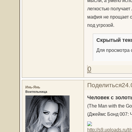
мысли, а умело исп
легкостью получает
мафия не прощает о
под угрозой.
Скрытый тек
Для просмотра с
0
Поделиться
24.
Инь-Янь
Воительница
Человек с золо
(The Man with the G
(Джеймс Бонд 007: 