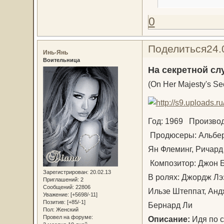
0
Поделиться
24.
Инь-Янь
Воительница
На секретной сл
(On Her Majesty's Sec
Год: 1969 Производ
Продюсеры: Альберт
Ян Флеминг, Ричар
Композитор: Джон 
Зарегистрирован
: 20.02.13
В ролях: Джордж Лэз
Приглашений:
2
Сообщений:
22806
Ильзе Штеппат, Анд
Уважение:
[+5698/-11]
Позитив:
[+85/-1]
Бернард Ли
Пол:
Женский
Провел на форуме:
Описание:
Идя по 