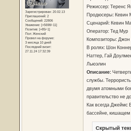
Режиссер: Теренс 
Зарегистрирован
: 20.02.13
Продюсеры: Кевин М
Приглашений:
2
Сообщений:
22806
Сценарий: Кевин Ма
Уважение:
[+5698/-11]
Позитив:
[+85/-1]
Оператор: Тед Му
Пол:
Женский
Провел на форуме:
Композиторы: Джон
3 месяца 10 дней
В ролях: Шон Конне
Последний визит:
27.11.24 17:32:39
Наттер, Гай Доулме
Льюэлин
Описание:
Четверт
службы. Террористы
двумя атомными бом
правительство не д
Как всегда Джеймс 
бассейне, кишащем 
Скрытый тек