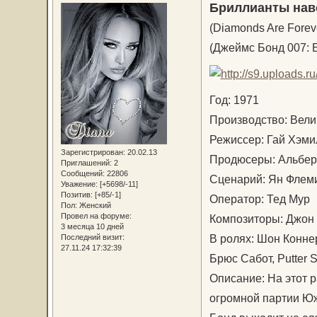
Бриллианты нав
(Diamonds Are Forev
(Джеймс Бонд 007: 
Год: 1971
Производство: Вел
Режиссер: Гай Хэм
Зарегистрирован
: 20.02.13
Продюсеры: Альберт
Приглашений:
2
Сообщений:
22806
Сценарий: Ян Флем
Уважение:
[+5698/-11]
Позитив:
[+85/-1]
Оператор: Тед Му
Пол:
Женский
Провел на форуме:
Композиторы: Джон
3 месяца 10 дней
В ролях: Шон Коннер
Последний визит:
27.11.24 17:32:39
Брюс Сабот, Putter
Описание: На этот 
огромной партии Юж