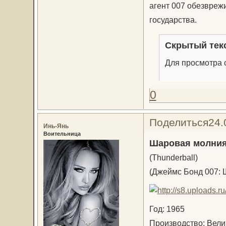
агент 007 обезврежи
государства.
Скрытый тек
Для просмотра с
0
Поделиться
24.
Инь-Янь
Воительница
Шаровая молни
(Thunderball)
(Джеймс Бонд 007: 
Год: 1965
Производство: Вел