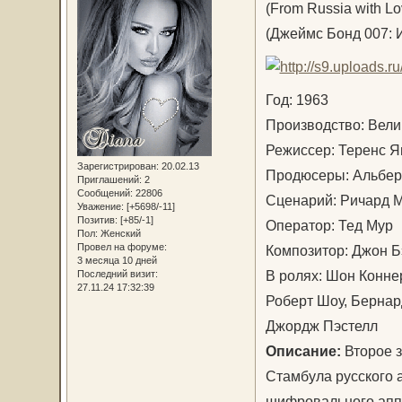
(From Russia with Lo
(Джеймс Бонд 007: 
Год: 1963
Производство: Вел
Режиссер: Теренс Я
Зарегистрирован
: 20.02.13
Продюсеры: Альберт
Приглашений:
2
Сообщений:
22806
Сценарий: Ричард 
Уважение:
[+5698/-11]
Позитив:
[+85/-1]
Оператор: Тед Му
Пол:
Женский
Провел на форуме:
Композитор: Джон 
3 месяца 10 дней
В ролях: Шон Конне
Последний визит:
27.11.24 17:32:39
Роберт Шоу, Бернар
Джордж Пэстелл
Описание:
Второе з
Стамбула русского 
шифровального аппа