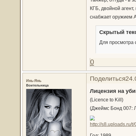
КГБ, двойной агент,
снабжает оружием А
Скрытый тек
Для просмотра с
0
Поделиться
24.
Инь-Янь
Воительница
Лицензия на уби
(Licence to Kill)
(Джеймс Бонд 007: 
Год: 1989