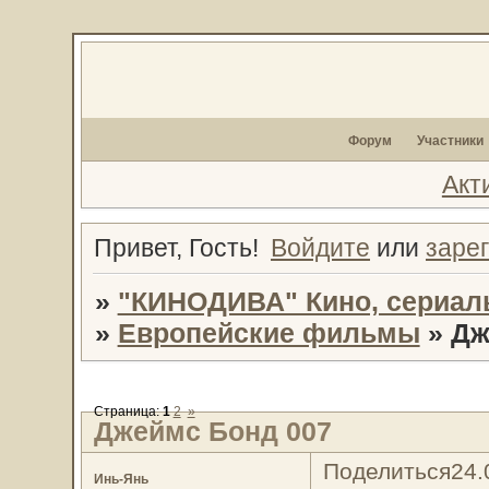
Форум
Участники
Акт
Привет, Гость!
Войдите
или
заре
»
"КИНОДИВА" Кино, сериал
»
Европейские фильмы
»
Дж
Страница:
1
2
»
Джеймс Бонд 007
Поделиться
24.
Инь-Янь