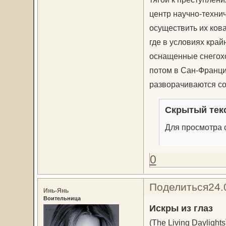
центр научно-техни
осуществить их ков
где в условиях край
оснащенные снегохо
потом в Сан-Франци
разворачиваются со
Скрытый тек
Для просмотра с
0
Поделиться
24.
Инь-Янь
Воительница
Искры из глаз
(The Living Daylights