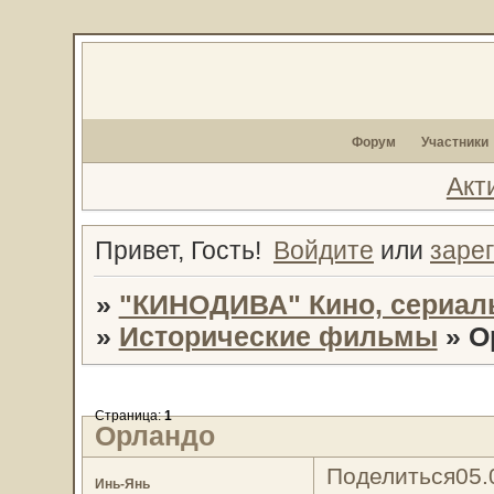
Форум
Участники
Акт
Привет, Гость!
Войдите
или
заре
»
"КИНОДИВА" Кино, сериал
»
Исторические фильмы
»
О
Страница:
1
Орландо
Поделиться
05.
Инь-Янь