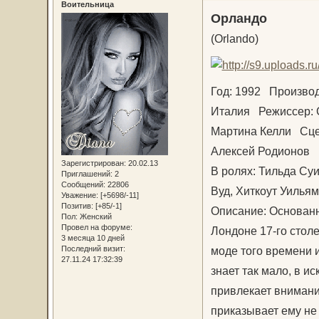
Воительница
Орландо
(Orlando)
Год: 1992 Производ
Италия Режиссер: 
Мартина Келли Сце
Алексей Родионов 
Зарегистрирован
: 20.02.13
В ролях: Тильда Су
Приглашений:
2
Сообщений:
22806
Вуд, Хиткоут Уилья
Уважение:
[+5698/-11]
Позитив:
[+85/-1]
Описание: Основан
Пол:
Женский
Провел на форуме:
Лондоне 17-го стол
3 месяца 10 дней
моде того времени и
Последний визит:
27.11.24 17:32:39
знает так мало, в и
привлекает внимани
приказывает ему не 