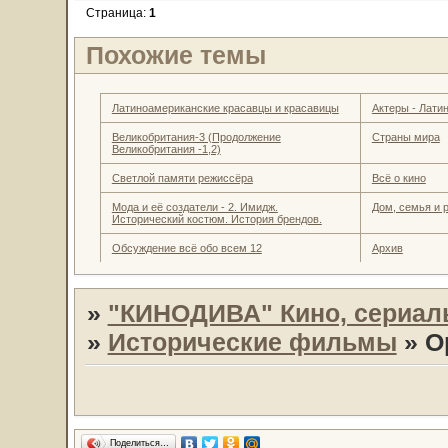
Страница:
1
Похожие темы
Латиноамериканские красавцы и красавицы
Актеры - Лати
Великобритания-3 (Продолжение
Страны мира
Великобритания -1,2)
Светлой памяти режиссёра
Всё о кино
Мода и её создатели - 2. Имидж.
Дом, семья и 
Исторический костюм. История брендов.
Обсуждение всё обо всем 12
Архив
»
"КИНОДИВА" Кино, сериал
»
Исторические фильмы
»
О
Поделиться…