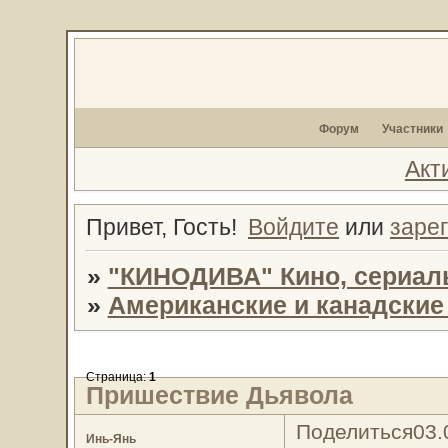
Форум
Участники
Акт
Привет, Гость!
Войдите
или
заре
»
"КИНОДИВА" Кино, сериал
»
Американские и канадски
Страница:
1
Пришествие Дьявола
Поделиться
03.
Инь-Янь