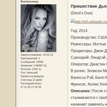
Воительница
Пришествие Дья
(Devil's Due)
Год: 2014
Производство: С
Режиссеры: Мэттью
Продюсеры: Джон Д
Зарегистрирован
: 20.02.13
Сценарий: Линдсэ
Приглашений:
2
Сообщений:
22806
Оператор: Джастин
Уважение:
[+5698/-11]
Позитив:
[+85/-1]
В ролях: Эллисон М
Пол:
Женский
Провел на форуме:
Ванесса Рэй, Билл 
3 месяца 10 дней
Френсис, Колин Уол
Последний визит:
27.11.24 17:32:39
Описание:
После с
сталкиваются с про
начинает замечать 