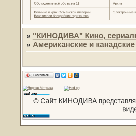
Обсуждение всё обо всем 11
Архив
Величие и крах Османской империи.
Электронные к
Властители бескрайних горизонтов
»
"КИНОДИВА" Кино, сериал
»
Американские и канадски
Поделиться…
© Сайт КИНОДИВА представляе
вид