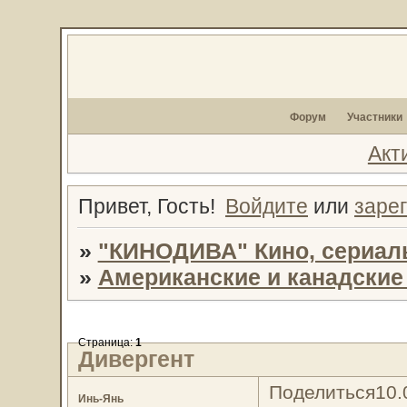
Форум
Участники
Акт
Привет, Гость!
Войдите
или
заре
»
"КИНОДИВА" Кино, сериал
»
Американские и канадски
Страница:
1
Дивергент
Поделиться
10.
Инь-Янь