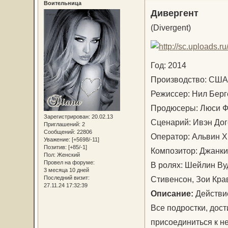
Воительница
Дивергент
(Divergent)
Год: 2014
Производство: С
Режиссер: Нил Бе
Продюсеры: Люси Ф
Зарегистрирован
: 20.02.13
Сценарий: Ивэн Дог
Приглашений:
2
Сообщений:
22806
Оператор: Альвин 
Уважение:
[+5698/-11]
Позитив:
[+85/-1]
Композитор: Джанк
Пол:
Женский
Провел на форуме:
В ролях: Шейлин Ву
3 месяца 10 дней
Стивенсон, Зои Крав
Последний визит:
27.11.24 17:32:39
Описание:
Действие
Все подростки, дост
присоединиться к н