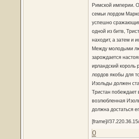
Римской империи. О
семьи лордом Марко
успешно сражающимс
одной из битв, Трис
находит, а затем и 
Между молодыми люд
зарождается настоя
ирландский король 
лордов якобы для то
Изольды должен ста
Тристан побеждает в 
возлюбленная Изоль
должна достаться е
[frame]//37.220.36.1
0