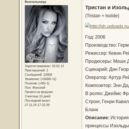
Воительница
Тристан и Изоль
(Tristan + Isolde)
Год: 2006
Производство: Гер
Режиссер: Кевин Р
Продюсеры: Моше Д
Зарегистрирован
: 20.02.13
Сценарий: Дин Гео
Приглашений:
2
Сообщений:
22806
Оператор: Артур Р
Уважение:
[+5698/-11]
Позитив:
[+85/-1]
Композитор: Энн Д
Пол:
Женский
Провел на форуме:
В ролях: Джеймс Фр
3 месяца 10 дней
Стронг, Генри Кави
Последний визит:
27.11.24 17:32:39
Бланк
Описание:
История 
принцессы Изольды.