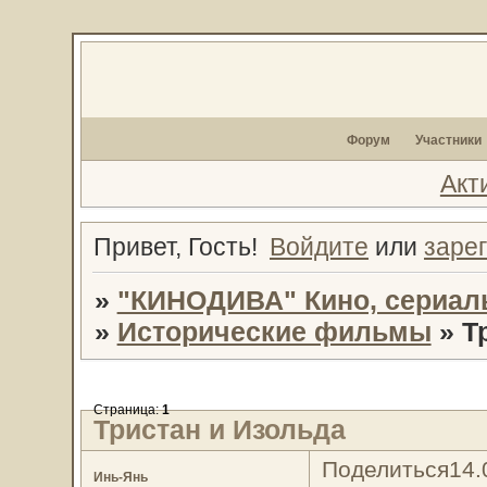
Форум
Участники
Акт
Привет, Гость!
Войдите
или
заре
»
"КИНОДИВА" Кино, сериал
»
Исторические фильмы
»
Т
Страница:
1
Тристан и Изольда
Поделиться
14.
Инь-Янь