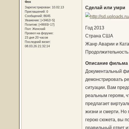
Фея
Сделай или умри
Зарегистрирован
: 10.02.13
Приглашений:
0
Сообщений:
8645
Уважение:
[+3462/-5]
Позитив:
[+8693/-17]
Год 2013
Пол:
Женский
Провел на форуме:
Страна США
23 дня 20 часов
Последний визит:
Жанр Аварии и Кат
08.03.26 21:32:14
Продолжительность 6
Описание фильма
Документальный фил
демонстрировать р
ситуации. Вам предс
реальным героям, ч
предлагает виртуаль
жизни и смерти. Но 
герою сюжета, вы п
правильный ответ из