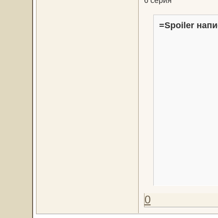
6 серия
=Spoiler напи
0