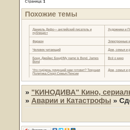
Страница:
1
Похожие темы
Даниель Дефо— английский писатель и
Художники и П
публицист
Фараон
Электронные к
Человек читающий
Дом, семья и 
Бонд. Джеймс Бонд!/My name is Bond. James
Всё о кино
Bond
Что год/день грядущий нам готовит? Текущая
Дом, семья и 
Политика.Спорт.Семья.Пенсии
»
"КИНОДИВА" Кино, сериал
»
Аварии и Катастрофы
»
Сд
Поделиться…