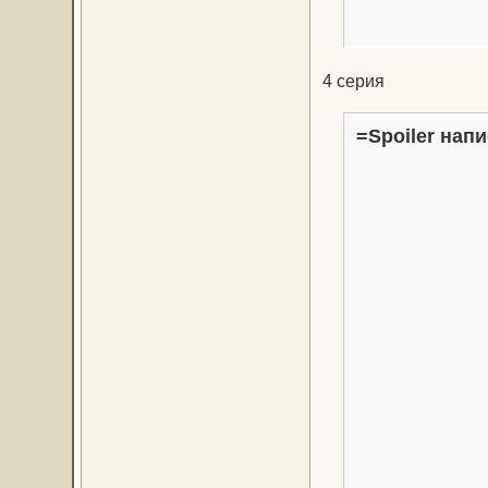
4 серия
=Spoiler напи