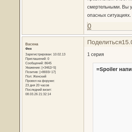
смертельными. Вы 
опасных ситуациях.
0
Поделиться
15.
Васена
Фея
1 серия
Зарегистрирован
: 10.02.13
Приглашений:
0
Сообщений:
8645
Уважение:
[+3462/-5]
=Spoiler напи
Позитив:
[+8693/-17]
Пол:
Женский
Провел на форуме:
23 дня 20 часов
Последний визит:
08.03.26 21:32:14