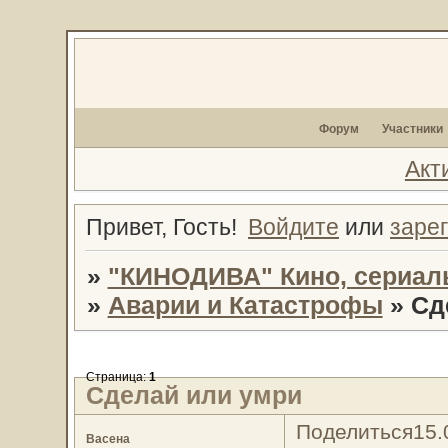
Форум
Участники
Акт
Привет, Гость!
Войдите
или
заре
»
"КИНОДИВА" Кино, сериал
»
Аварии и Катастрофы
»
Сд
Страница:
1
Сделай или умри
Поделиться
15.
Васена