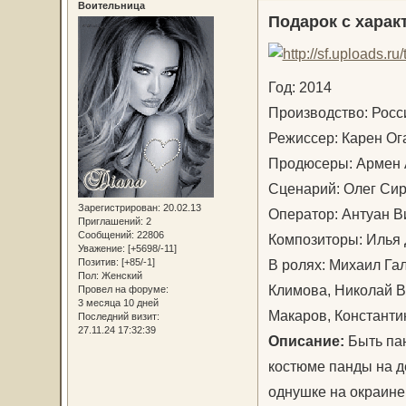
Воительница
Подарок с харак
Год: 2014
Производство: Рос
Режиссер: Карен О
Продюсеры: Армен 
Сценарий: Олег Си
Зарегистрирован
: 20.02.13
Оператор: Антуан 
Приглашений:
2
Сообщений:
22806
Композиторы: Илья
Уважение:
[+5698/-11]
В ролях: Михаил Га
Позитив:
[+85/-1]
Пол:
Женский
Климова, Николай В
Провел на форуме:
3 месяца 10 дней
Макаров, Констант
Последний визит:
27.11.24 17:32:39
Описание:
Быть пан
костюме панды на де
однушке на окраине 