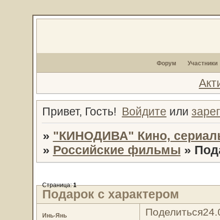
Форум
Участники
Акт
Привет, Гость!
Войдите
или
заре
»
"КИНОДИВА" Кино, сериал
»
Российские фильмы
»
Под
Страница:
1
Подарок с характером
Поделиться
24.
Инь-Янь