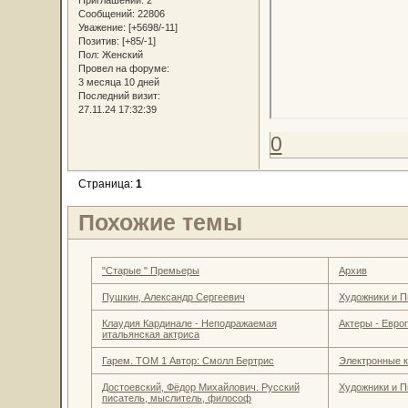
Сообщений:
22806
Уважение:
[+5698/-11]
Позитив:
[+85/-1]
Пол:
Женский
Провел на форуме:
3 месяца 10 дней
Последний визит:
27.11.24 17:32:39
0
Страница:
1
Похожие темы
"Старые " Премьеры
Архив
Пушкин, Александр Сергеевич
Художники и П
Клаудия Кардинале - Неподражаемая
Актеры - Евро
итальянская актриса
Гарем. ТОМ 1 Автор: Смолл Бертрис
Электронные к
Достоевский, Фёдор Михайлович. Русский
Художники и П
писатель, мыслитель, философ