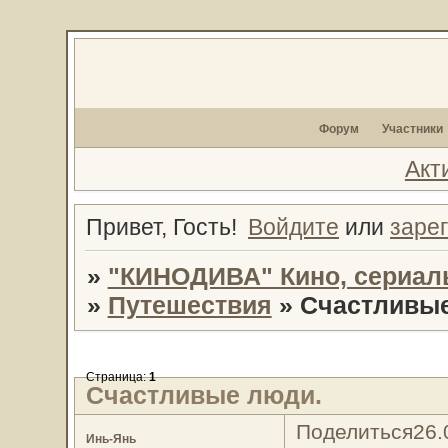
Форум
Участники
Акт
Привет, Гость!
Войдите
или
заре
»
"КИНОДИВА" Кино, сериал
»
Путешествия
»
Счастливые
Страница:
1
Счастливые люди.
Поделиться
26.
Инь-Янь