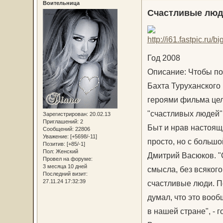
Воительница
Счастливые люди
Год 2008
Описание: Чтобы пок
Бахта Туруханского
героями фильма целы
"счастливых людей",
Зарегистрирован
: 20.02.13
Приглашений:
2
Быт и нрав настоящ
Сообщений:
22806
Уважение:
[+5698/-11]
просто, но с больш
Позитив:
[+85/-1]
Пол:
Женский
Дмитрий Васюков. "
Провел на форуме:
3 месяца 10 дней
смысла, без всякого
Последний визит:
27.11.24 17:32:39
счастливые люди. П
думал, что это вооб
в нашей стране", -