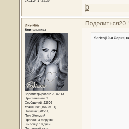
27.11.24 17:32:39
0
Поделиться
20.
Инь-Янь
Воительница
Series|10-я Серия| н
Зарегистрирован
: 20.02.13
Приглашений:
2
Сообщений:
22806
Уважение:
[+5698/-11]
Позитив:
[+85/-1]
Пол:
Женский
Провел на форуме:
3 месяца 10 дней
Последний визит: