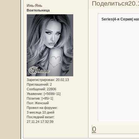
Поделиться
20.
Инь-Янь
Воительница
Series|4-я Серия| на
Зарегистрирован
: 20.02.13
Приглашений:
2
Сообщений:
22806
Уважение:
[+5698/-11]
Позитив:
[+85/-1]
Пол:
Женский
Провел на форуме:
3 месяца 10 дней
Последний визит:
27.11.24 17:32:39
0