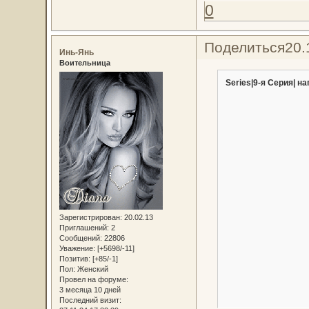
0
Поделиться
20.
Инь-Янь
Воительница
Series|9-я Серия| на
Зарегистрирован
: 20.02.13
Приглашений:
2
Сообщений:
22806
Уважение:
[+5698/-11]
Позитив:
[+85/-1]
Пол:
Женский
Провел на форуме:
3 месяца 10 дней
Последний визит: