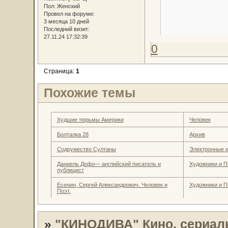
Пол:
Женский
Провел на форуме:
3 месяца 10 дней
Последний визит:
27.11.24 17:32:39
0
Страница:
1
Похожие темы
Худшие тюрьмы Америки
Человек
Болталка 28
Архив
Содружество Султаны
Электронные к
Даниель Дефо— английский писатель и
Художники и П
публицист
Есенин, Сергей Александрович. Человек и
Художники и П
Поэт.
»
"КИНОДИВА" Кино, сериал