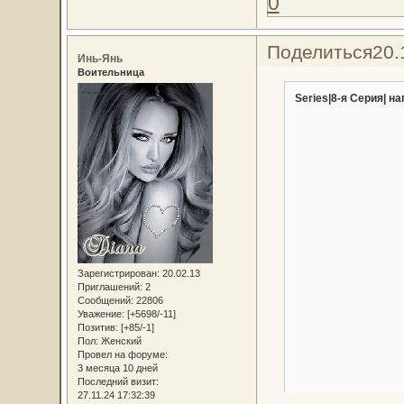
0
Поделиться
20.
Инь-Янь
Воительница
Series|8-я Серия| на
Зарегистрирован
: 20.02.13
Приглашений:
2
Сообщений:
22806
Уважение:
[+5698/-11]
Позитив:
[+85/-1]
Пол:
Женский
Провел на форуме:
3 месяца 10 дней
Последний визит:
27.11.24 17:32:39