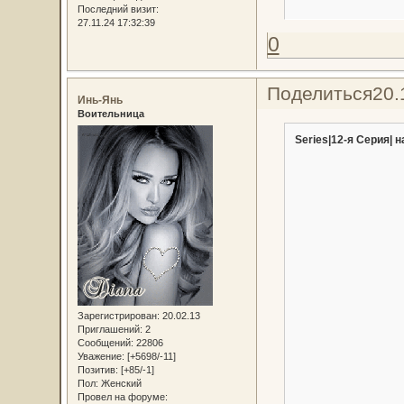
Последний визит:
27.11.24 17:32:39
0
Поделиться
20.
Инь-Янь
Воительница
Series|12-я Серия| н
Зарегистрирован
: 20.02.13
Приглашений:
2
Сообщений:
22806
Уважение:
[+5698/-11]
Позитив:
[+85/-1]
Пол:
Женский
Провел на форуме: