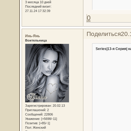
3 месяца 10 дней
Последний визит:
27.11.24 17:32:39
0
Поделиться
20.
Инь-Янь
Воительница
Series|13-я Серия| н
Зарегистрирован
: 20.02.13
Приглашений:
2
Сообщений:
22806
Уважение:
[+5698/-11]
Позитив:
[+85/-1]
Пол:
Женский