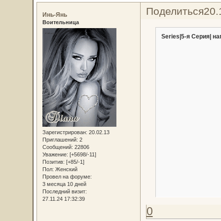
Поделиться
20.
Инь-Янь
Воительница
Series|5-я Серия| на
Зарегистрирован
: 20.02.13
Приглашений:
2
Сообщений:
22806
Уважение:
[+5698/-11]
Позитив:
[+85/-1]
Пол:
Женский
Провел на форуме:
3 месяца 10 дней
Последний визит:
27.11.24 17:32:39
0