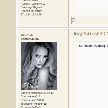
Пол:
Женский
Провел на форуме:
3 месяца 10 дней
Последний визит:
27.11.24 17:32:39
0
Поделиться
20.
Инь-Янь
Воительница
Series|15-я Серия| н
Зарегистрирован
: 20.02.13
Приглашений:
2
Сообщений:
22806
Уважение:
[+5698/-11]
Позитив:
[+85/-1]