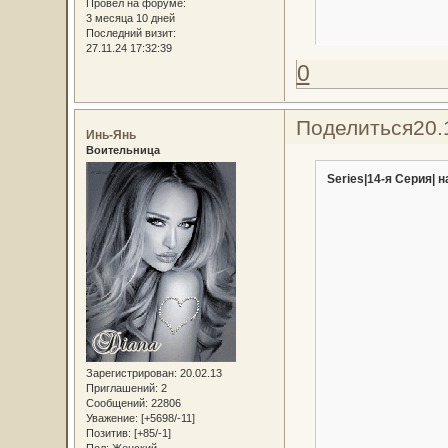
Провел на форуме:
3 месяца 10 дней
Последний визит:
27.11.24 17:32:39
0
Поделиться
20.
Инь-Янь
Воительница
Series|14-я Серия| н
Зарегистрирован
: 20.02.13
Приглашений:
2
Сообщений:
22806
Уважение:
[+5698/-11]
Позитив:
[+85/-1]