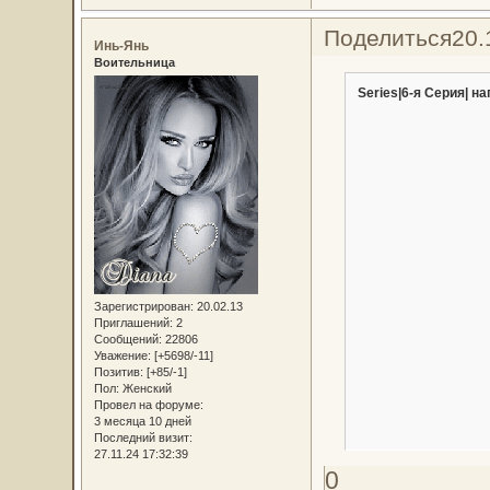
Поделиться
20.
Инь-Янь
Воительница
Series|6-я Серия| на
Зарегистрирован
: 20.02.13
Приглашений:
2
Сообщений:
22806
Уважение:
[+5698/-11]
Позитив:
[+85/-1]
Пол:
Женский
Провел на форуме:
3 месяца 10 дней
Последний визит:
27.11.24 17:32:39
0