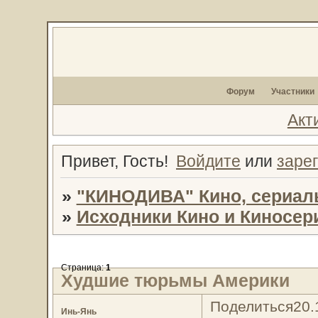
Форум
Участники
Акт
Привет, Гость!
Войдите
или
заре
»
"КИНОДИВА" Кино, сериал
»
Исходники Кино и Киносер
Страница:
1
Худшие тюрьмы Америки
Поделиться
20.
Инь-Янь