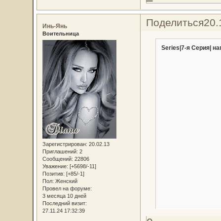
Поделиться
20.
Инь-Янь
Воительница
Series|7-я Серия| на
Зарегистрирован
: 20.02.13
Приглашений:
2
Сообщений:
22806
Уважение:
[+5698/-11]
Позитив:
[+85/-1]
Пол:
Женский
Провел на форуме:
3 месяца 10 дней
Последний визит:
27.11.24 17:32:39