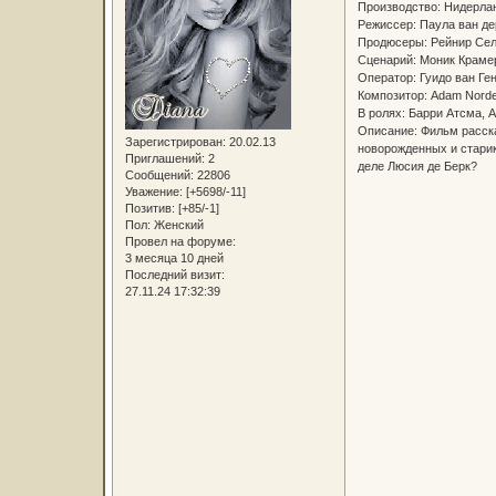
Производство: Нидерл
Режиссер: Паула ван д
Продюсеры: Рейнир Сел
Сценарий: Моник Краме
Оператор: Гуидо ван Г
Композитор: Adam Nord
В ролях: Барри Атсма, 
Описание: Фильм расска
Зарегистрирован
: 20.02.13
новорожденных и старик
Приглашений:
2
деле Люсия де Берк?
Сообщений:
22806
Уважение:
[+5698/-11]
Позитив:
[+85/-1]
Пол:
Женский
Провел на форуме:
3 месяца 10 дней
Последний визит:
27.11.24 17:32:39