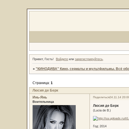
Привет, Гость!
Войдите
или
зарегистрируйтесь
.
»
"КИНОДИВА" Кино, сериалы и мультфильмы. Всё обо
Страница:
1
Люсия де Берк
Инь-Янь
Поделиться
24.11.14 20:0
Воительница
Люсия де Берк
(Lucia de B.)
Год: 2014