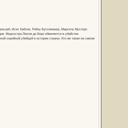
Мальэрб, Исис Каболе, Рейну Буссемакер, Марсель Мустерс
ов. Медсестра Люсия де Берк обвиняется в убийстве
ной серийной убийцей в истории страны. Кто же такая на самом