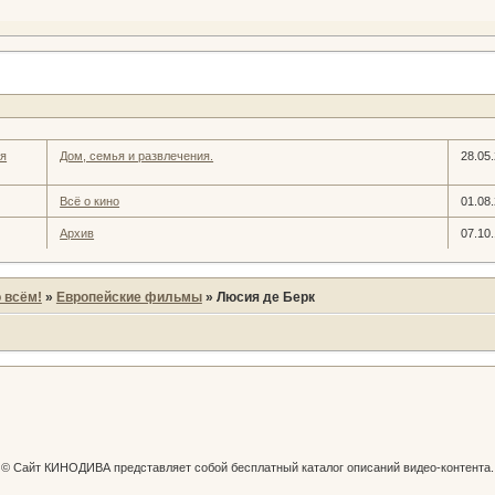
ия
Дом, семья и развлечения.
28.05
Всё о кино
01.08
Архив
07.10
 всём!
»
Европейские фильмы
»
Люсия де Берк
© Сайт КИНОДИВА представляет собой бесплатный каталог описаний видео-контента.