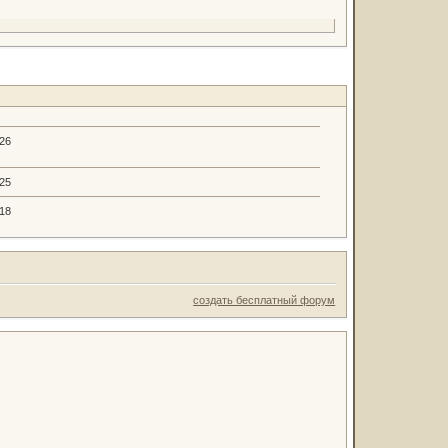
.26
.25
.18
создать бесплатный форум