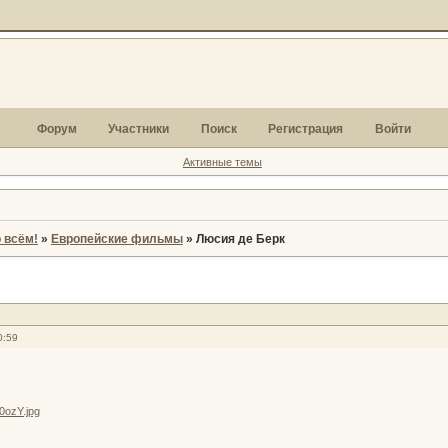
Форум
Участники
Поиск
Регистрация
Войти
Активные темы
 всём!
»
Европейские фильмы
»
Люсия де Берк
0:59