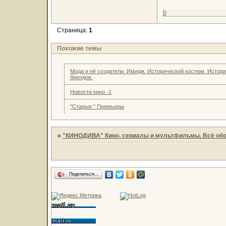
0
Страница:
1
Похожие темы
Мода и её создатели. Имидж. Исторический костюм. Истор
брендов.
Новости кино -1
"Старые " Премьеры
»
"КИНОДИВА" Кино, сериалы и мультфильмы. Всё обо
Поделиться…