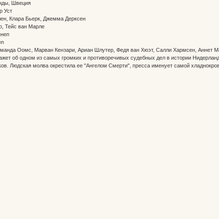
анды, Швеция
ер Уст
ен, Клара Бьерк, Джемма Дерксен
р, Тейс ван Марле
еннеп
en
Аманда Оомс, Марван Кензари, Ариан Шлутер, Федя ван Хюэт, Салли Хармсен, Аннет 
жет об одном из самых громких и противоречивых судебных дел в истории Нидерланд
ов. Людская молва окрестила ее "Ангелом Смерти", пресса именует самой хладнокров