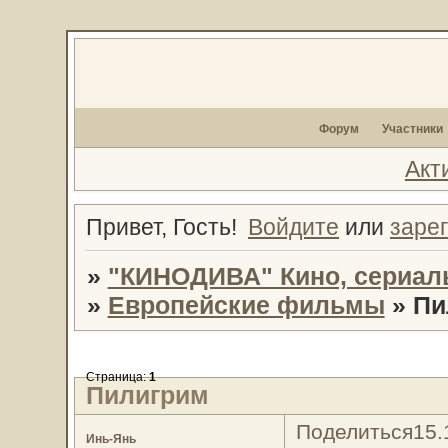
Форум
Участники
Акт
Привет, Гость!
Войдите
или
заре
»
"КИНОДИВА" Кино, сериал
»
Европейские фильмы
»
Пи
Страница:
1
Пилигрим
Поделиться
15.
Инь-Янь