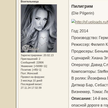
Воительница
Пилигрим
(Die Pilgerin)
Год: 2014
Производство: Гер
Режиссер: Филипп 
Продюсеры: Беньям
Зарегистрирован
: 20.02.13
Сценарий: Хиана Эл
Приглашений:
2
Сообщений:
22806
Оператор: Давид 
Уважение:
[+5698/-11]
Позитив:
[+85/-1]
Композиторы: Steff
Пол:
Женский
Провел на форуме:
В ролях: Йозефина 
3 месяца 10 дней
Дитмар Бар, Себаст
Последний визит:
27.11.24 17:32:39
Визнеккер, Томас Л
Описание:
14-й век
опасной дороге в г