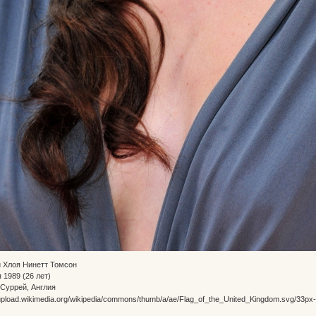
и Хлоя Нинетт Томсон
 1989 (26 лет)
Суррей, Англия