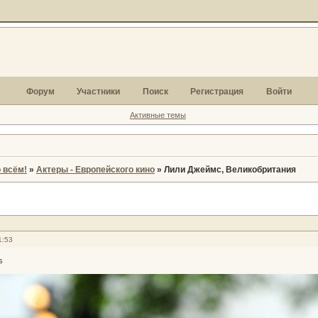
Форум
Участники
Поиск
Регистрация
Войти
Активные темы
 всём!
»
Актеры - Европейского кино
»
Лили Джеймс, Великобритания
1:53
s