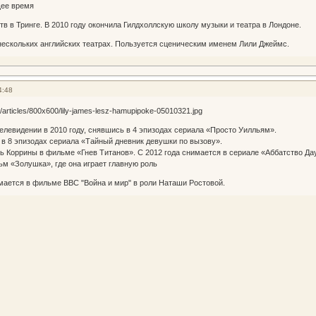
щее время
тв в Тринге. В 2010 году окончила Гилдхоллскую школу музыки и театра в Лондоне.
нескольких английских театрах. Пользуется сценическим именем Лили Джеймс.
4:48
елевидении в 2010 году, снявшись в 4 эпизодах сериала «Просто Уилльям».
ь в 8 эпизодах сериала «Тайный дневник девушки по вызову».
ль Коррины в фильме «Гнев Титанов». С 2012 года снимается в сериале «Аббатство Да
ьм «Золушка», где она играет главную роль
мается в фильме ВВС "Война и мир" в роли Наташи Ростовой.