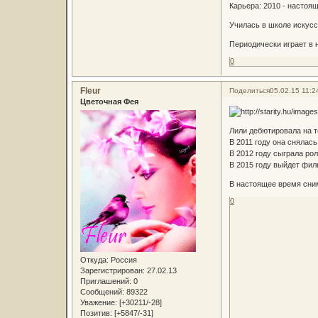
Карьера: 2010 - настоя
Училась в школе искусс
Периодически играет в 
0
Fleur
Поделиться
05.02.15 11:2
Цветочная Фея
Лили дебютировала на т
В 2011 году она снялас
В 2012 году сыграла ро
В 2015 году выйдет фил
В настоящее время сни
0
Откуда:
Россия
Зарегистрирован
: 27.02.13
Приглашений:
0
Сообщений:
89322
Уважение:
[+30211/-28]
Позитив:
[+5847/-31]