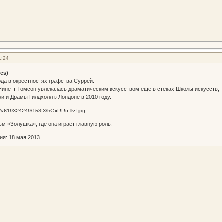
1:24
es)
ода в окрестностях графства Суррей.
Нинетт Томсон увлекалась драматическим искусством еще в стенах Школы искусств,
и и Драмы Гилдхолл в Лондоне в 2010 году.
ьм «Золушка», где она играет главную роль.
: 18 мая 2013