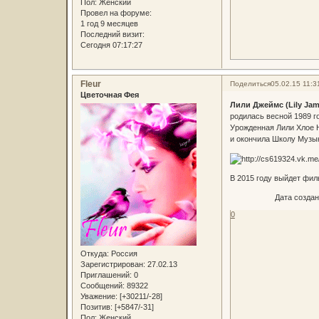
Пол:
Женский
Провел на форуме:
1 год 9 месяцев
Последний визит:
Сегодня 07:17:27
Fleur
Поделиться
05.02.15 11:3
Цветочная Фея
Лили Джеймс (Lily Jam
родилась весной 1989 г
Урожденная Лили Хлое 
и окончила Школу Музык
В 2015 году выйдет фил
ᅠᅠᅠᅠᅠᅠ Дата создания
0
Откуда:
Россия
Зарегистрирован
: 27.02.13
Приглашений:
0
Сообщений:
89322
Уважение:
[+30211/-28]
Позитив:
[+5847/-31]
Пол:
Женский