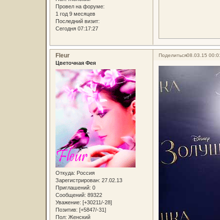
Провел на форуме:
1 год 9 месяцев
Последний визит:
Сегодня 07:17:27
Fleur
Поделиться
08.03.15 00:0
Цветочная Фея
Откуда:
Россия
Зарегистрирован
: 27.02.13
Приглашений:
0
Сообщений:
89322
Уважение:
[+30211/-28]
Позитив:
[+5847/-31]
Пол:
Женский