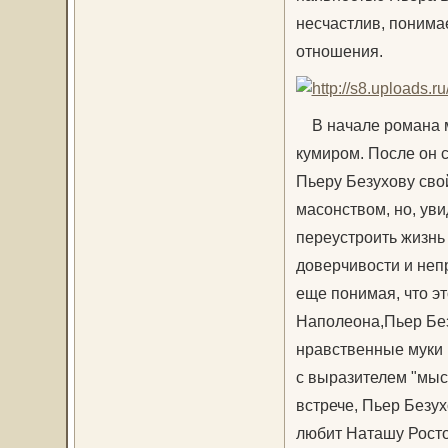
несчастлив, понимае
отношения.
В начале романа мы
кумиром. После он 
Пьеру Безухову сво
масонством, но, уви
переустроить жизнь с
доверчивости и непр
еще понимая, что эт
Наполеона,Пьер Без
нравственные муки 
с выразителем "мыс
встрече, Пьер Безух
любит Наташу Ростов