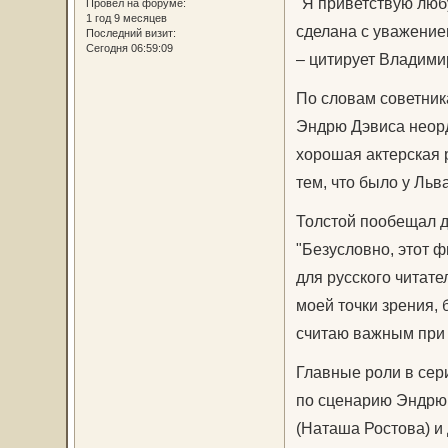
"Я приветствую люб
Провел на форуме:
1 год 9 месяцев
сделана с уважением
Последний визит:
Сегодня 06:59:09
– цитирует Владими
По словам советник
Эндрю Дэвиса неорд
хорошая актерская 
тем, что было у Льв
Толстой пообещал д
"Безусловно, этот 
для русского читате
моей точки зрения, 
считаю важным при 
Главные роли в сер
по сценарию Эндрю 
(Наташа Ростова) и