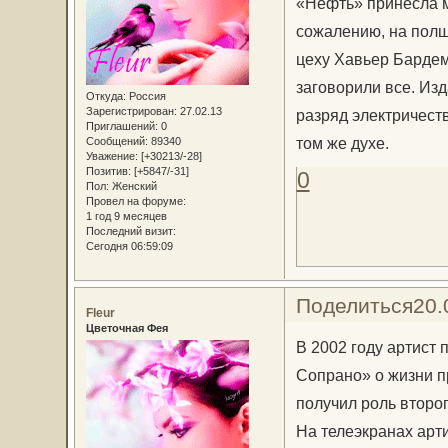
«Нефть» принесла м
сожалению, на полш
цеху Хавьер Бардем
заговорили все. Изд
Откуда:
Россия
Зарегистрирован
: 27.02.13
разряд электричеств
Приглашений:
0
том же духе.
Сообщений:
89340
Уважение:
[+30213/-28]
Позитив:
[+5847/-31]
0
Пол:
Женский
Провел на форуме:
1 год 9 месяцев
Последний визит:
Сегодня 06:59:09
Поделиться
20.
Fleur
Цветочная Фея
В 2002 году артист
Сопрано» о жизни п
получил роль второ
На телеэкранах арти