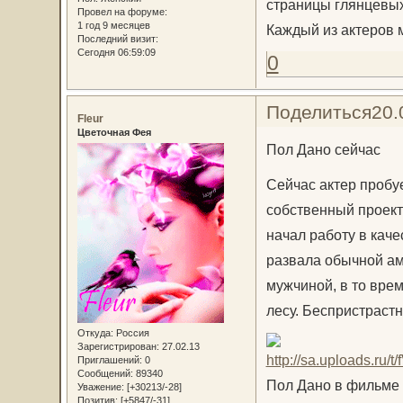
страницы глянцевых 
Провел на форуме:
1 год 9 месяцев
Каждый из актеров 
Последний визит:
Сегодня 06:59:09
0
Поделиться
20.
Fleur
Цветочная Фея
Пол Дано сейчас
Сейчас актер пробуе
собственный проект
начал работу в кач
развала обычной ам
мужчиной, в то вре
лесу. Беспристраст
Откуда:
Россия
Зарегистрирован
: 27.02.13
Приглашений:
0
Сообщений:
89340
Пол Дано в фильме
Уважение:
[+30213/-28]
Позитив:
[+5847/-31]