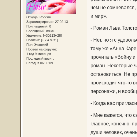
чем не сомневался,
и мир».
Откуда:
Россия
Зарегистрирован
: 27.02.13
Приглашений:
0
- Роман Льва Толст
Сообщений:
89340
Уважение:
[+30213/-28]
- Нет, но я с удово
Позитив:
[+5847/-31]
Пол:
Женский
тому же «Анна Карен
Провел на форуме:
1 год 9 месяцев
прочитать «Войну и
Последний визит:
Сегодня 06:59:09
роман. Некоторые ч
остановиться. Не п
происходит что-то 
персонажи, и вообщ
- Когда вас приглас
- Мне кажется, что 
главное, конечно, 
души человек, очень