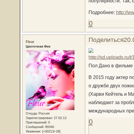
популярности. Так, 
Подробнее:
http://w
0
Поделиться
20.
Fleur
Цветочная Фея
Пол Дано в фильме
В 2015 году актер 
о дружбе двух пожи
(Харви Кейтель и Ма
наблюдают за пробл
международных пре
Откуда:
Россия
Зарегистрирован
: 27.02.13
0
Приглашений:
0
Сообщений:
89340
Уважение:
[+30213/-28]