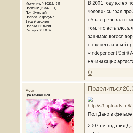
В 2001 году актер 
Уважение:
[+30213/-28]
Позитив:
[+5847/-31]
человек сыграл про
Пол:
Женский
Провел на форуме:
образ требовал осм
1 год 9 месяцев
Последний визит:
том, что есть зло, 
Сегодня 06:59:09
занимающегося воро
получил главный п
«Independent Spirit
начинающих артисто
0
Поделиться
20.
Fleur
Цветочная Фея
Пол Дано в фильме
2007-ой подарил Да