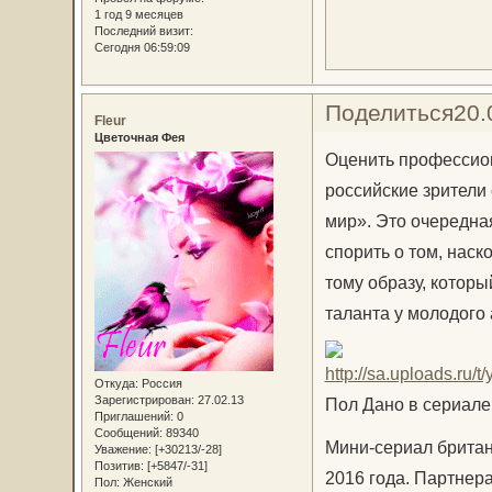
1 год 9 месяцев
Последний визит:
Сегодня 06:59:09
Поделиться
20.
Fleur
Цветочная Фея
Оценить профессио
российские зрители
мир». Это очередна
спорить о том, нас
тому образу, которы
таланта у молодого 
Откуда:
Россия
Зарегистрирован
: 27.02.13
Пол Дано в сериале
Приглашений:
0
Сообщений:
89340
Мини-сериал британ
Уважение:
[+30213/-28]
Позитив:
[+5847/-31]
2016 года. Партнер
Пол:
Женский