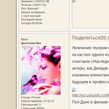
Уважение:
[+30213/-28]
Позитив:
[+5847/-31]
Пол:
Женский
Провел на форуме:
1 год 9 месяцев
Последний визит:
Сегодня 06:59:09
Поделиться
20.
Fleur
Цветочная Фея
Увлечение театром 
на кастинг одного и
спектакле «Наследни
актеры, как Джордж 
огромное впечатлени
будущем в професс
Откуда:
Россия
Зарегистрирован
: 27.02.13
Пол Дано в фильме
Приглашений:
0
Сообщений:
89340