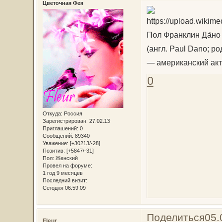
Цветочная Фея
Пол Франклин Да́но
(англ. Paul Dano; р
— американский акт
0
Откуда:
Россия
Зарегистрирован
: 27.02.13
Приглашений:
0
Сообщений:
89340
Уважение:
[+30213/-28]
Позитив:
[+5847/-31]
Пол:
Женский
Провел на форуме:
1 год 9 месяцев
Последний визит:
Сегодня 06:59:09
Поделиться
05.
Fleur