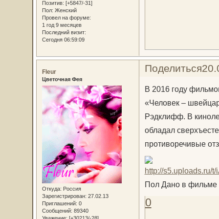
Позитив:
[+5847/-31]
Пол:
Женский
Провел на форуме:
1 год 9 месяцев
Последний визит:
Сегодня 06:59:09
Поделиться
20.
Fleur
Цветочная Фея
В 2016 году фильмо
«Человек – швейцар
Рэдклифф. В киноле
обладал сверхъест
противоречивые отз
Пол Дано в фильме
Откуда:
Россия
Зарегистрирован
: 27.02.13
0
Приглашений:
0
Сообщений:
89340
Уважение:
[+30213/-28]