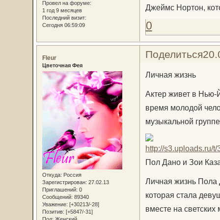
Провел на форуме:
Джеймс Нортон, кот
1 год 9 месяцев
Последний визит:
0
Сегодня 06:59:09
Поделиться
20.
Fleur
Цветочная Фея
Личная жизнь
Актер живет в Нью-Й
время молодой чело
музыкальной группе 
Пол Дано и Зои Каз
Откуда:
Россия
Личная жизнь Пола 
Зарегистрирован
: 27.02.13
Приглашений:
0
которая стала деву
Сообщений:
89340
Уважение:
[+30213/-28]
вместе на светских
Позитив:
[+5847/-31]
Пол:
Женский