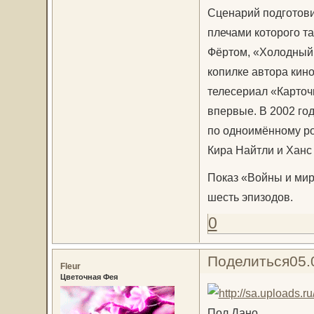
Сценарий подготови
плечами которого та
Фёртом, «Холодный 
копилке автора кин
телесериал «Карточ
впервые. В 2002 го
по одноимённому ро
Кира Найтли и Ханс
Показ «Войны и мир
шесть эпизодов.
0
Поделиться
05.
Fleur
Цветочная Фея
Пол Дано