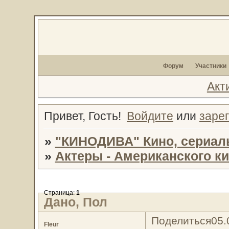
Форум
Участники
Акт
Привет, Гость!
Войдите
или
заре
»
"КИНОДИВА" Кино, сериал
»
Актеры - Американского к
Страница:
1
Дано, Пол
Поделиться
05.
Fleur