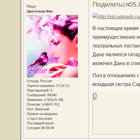
Поделиться
05.
Fleur
Цветочная Фея
В настоящее время 
преимущественно не
театральных постан
Дано является гита
включил Дано в спис
Пол в отношениях с 
Откуда:
Россия
младшая сестра Са
Зарегистрирован
: 27.02.13
Приглашений:
0
0
Сообщений:
89340
Уважение:
[+30213/-28]
Позитив:
[+5847/-31]
Пол:
Женский
Провел на форуме:
1 год 9 месяцев
Последний визит:
Сегодня 06:59:09