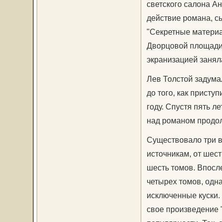
светского салона А
действие романа, с
"Секретные матери
Дворцовой площади 
экранизацией заняла
Лев Толстой задума
до того, как присту
году. Спустя пять л
над романом продол
Существовало три в
источникам, от шест
шесть томов. Впосл
четырех томов, одн
исключенные куски. 
свое произведение 