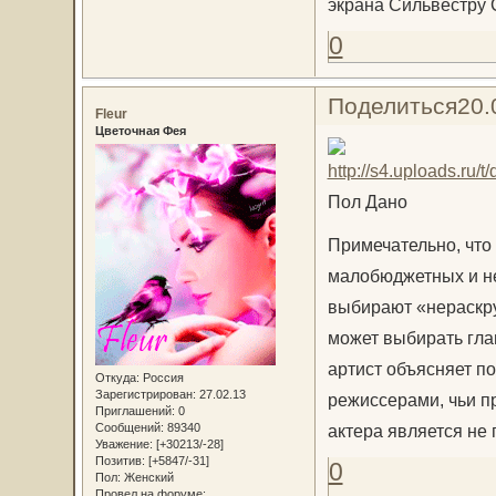
экрана Сильвестру 
0
Поделиться
20.
Fleur
Цветочная Фея
Пол Дано
Примечательно, что
малобюджетных и не
выбирают «нераскру
может выбирать гла
артист объясняет по
Откуда:
Россия
Зарегистрирован
: 27.02.13
режиссерами, чьи п
Приглашений:
0
актера является не
Сообщений:
89340
Уважение:
[+30213/-28]
Позитив:
[+5847/-31]
0
Пол:
Женский
Провел на форуме: