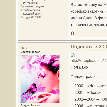
Пол:
Женский
В этом же году на 
Провел на форуме:
1 год 9 месяцев
корейской картины «
Последний визит:
Сегодня 06:59:09
имени Джей. В филь
тропических лесов,
0
Поделиться
20.
Fleur
Цветочная Фея
Пол Дано
Фильмография
2000 – «Новички»
2001 – «Ложь»
2002—2004 – «Кла
2006 – «Маленькая
Откуда:
Россия