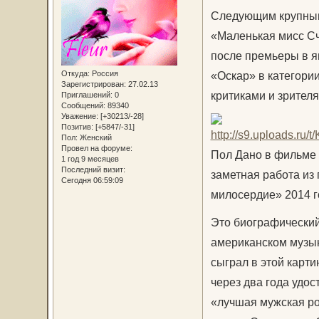
Следующим крупным 
«Маленькая мисс Сч
после премьеры в я
Откуда:
Россия
«Оскар» в категори
Зарегистрирован
: 27.02.13
критиками и зрител
Приглашений:
0
Сообщений:
89340
Уважение:
[+30213/-28]
Позитив:
[+5847/-31]
Пол:
Женский
Провел на форуме:
Пол Дано в фильме
1 год 9 месяцев
Последний визит:
заметная работа из
Сегодня 06:59:09
милосердие» 2014 г
Это биографический
американском музык
сыграл в этой карти
через два года удо
«лучшая мужская рол