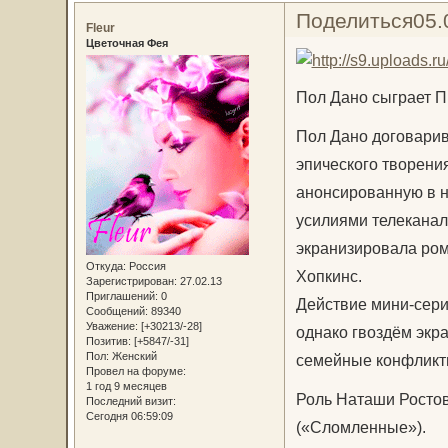
Поделиться
05.
Fleur
Цветочная Фея
Пол Дано сыграет П
Пол Дано договарив
эпического творени
анонсированную в н
усилиями телеканал
экранизировала ром
Откуда:
Россия
Хопкинс.
Зарегистрирован
: 27.02.13
Приглашений:
0
Действие мини-сери
Сообщений:
89340
Уважение:
[+30213/-28]
однако гвоздём экр
Позитив:
[+5847/-31]
Пол:
Женский
семейные конфликты
Провел на форуме:
1 год 9 месяцев
Роль Наташи Ростов
Последний визит:
Сегодня 06:59:09
(«Сломленные»).