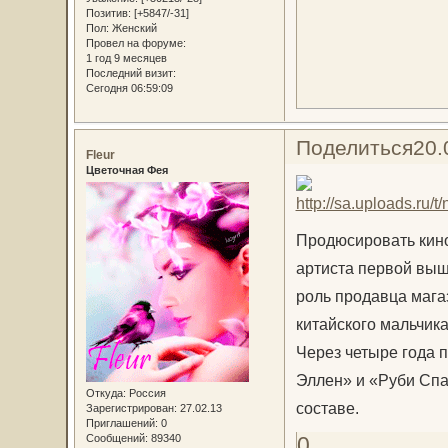
Позитив:
[+5847/-31]
Пол:
Женский
Провел на форуме:
1 год 9 месяцев
Последний визит:
Сегодня 06:59:09
Поделиться
20.
Fleur
Цветочная Фея
Продюсировать кино
артиста первой выш
роль продавца мага
китайского мальчик
Через четыре года 
Эллен» и «Руби Спа
Откуда:
Россия
составе.
Зарегистрирован
: 27.02.13
Приглашений:
0
Сообщений:
89340
0