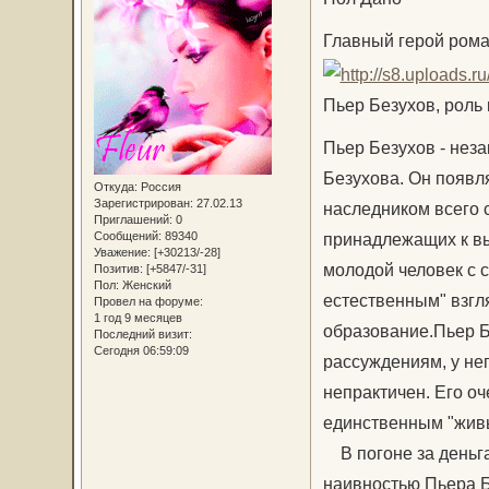
Главный герой рома
Пьер Безухов, роль
Пьер Безухов - неза
Безухова. Он появл
Откуда:
Россия
Зарегистрирован
: 27.02.13
наследником всего 
Приглашений:
0
Сообщений:
89340
принадлежащих к в
Уважение:
[+30213/-28]
молодой человек с 
Позитив:
[+5847/-31]
Пол:
Женский
естественным" взгл
Провел на форуме:
1 год 9 месяцев
образование.Пьер Б
Последний визит:
Сегодня 06:59:09
рассуждениям, у не
непрактичен. Его оч
единственным "живы
В погоне за деньга
наивностью Пьера Б