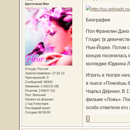
Цветочная Фея
Биография
Пол Франклин Дано 
Глэдис (в девичеств
Нью-Йорке. Потом с
концов поселилась в
колледже Юджина Л
Откуда:
Россия
Зарегистрирован
: 27.02.13
Играть в театре нач
Приглашений:
0
Сообщений:
89340
в пьесе «Пожнёшь б
Уважение:
[+30213/-28]
Чарльз Дёрнинг. В 
Позитив:
[+5847/-31]
Пол:
Женский
фильме «Ложь». Пос
Провел на форуме:
1 год 9 месяцев
особо отметили его
Последний визит:
Сегодня 06:59:09
0