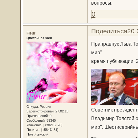
вопросы.
0
Поделиться
20.
Fleur
Цветочная Фея
Праправнук Льва То
мир"
время публикации: 2
Откуда:
Россия
Советник президент
Зарегистрирован
: 27.02.13
Приглашений:
0
Владимир Толстой о
Сообщений:
89340
Уважение:
[+30213/-28]
мир". Шестисерийны
Позитив:
[+5847/-31]
Пол:
Женский