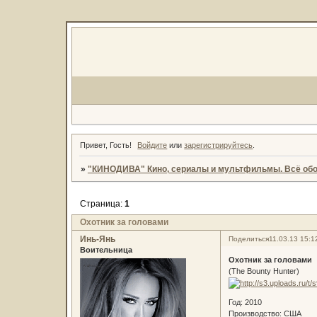
Привет, Гость!
Войдите
или
зарегистрируйтесь
.
»
"КИНОДИВА" Кино, сериалы и мультфильмы. Всё обо
Страница:
1
Охотник за головами
Инь-Янь
Поделиться
11.03.13 15:1
Воительница
Охотник за головами
(The Bounty Hunter)
Год: 2010
Производство: США