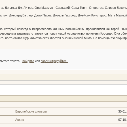
нт
на, Дональд Дж. Ли мл., Ори Мармур Сценарий: Сара Торп Оператор: Оливер Боке
стон, Джерард Батлер, Джио Перез, Джоэль Гарлэнд, Джейсон Колотурос, Мэтт Мэллой
ека, который некогда был профессиональным полицейским, прославился как герой. Ны
 очередным заданием становится поиск некой журналистки по имени Кэссиди. Она сбежа
его, но та самая журналистка оказывается бывшей женой Мило. На помощь Кэссиди при
:
рытого текста -
войдите
или
зарегистрируйтесь
.
Европейские фильмы
30.01
Архив
07.10