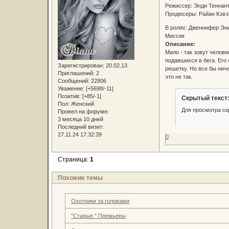
Режиссер: Энди Тенна
Продюсеры: Райан Кэвэ
В ролях: Дженнифер Эни
Миссик
Описание:
Мило - так зовут челов
подавшихся в бега. Его
Зарегистрирован
: 20.02.13
решетку. Но все бы нич
Приглашений:
2
это не так.
Сообщений:
22806
Уважение:
[+5698/-11]
Позитив:
[+85/-1]
Скрытый текст
Пол:
Женский
Для просмотра ск
Провел на форуме:
3 месяца 10 дней
Последний визит:
27.11.24 17:32:39
0
Страница:
1
Похожие темы
Охотники за головами
"Старые " Премьеры