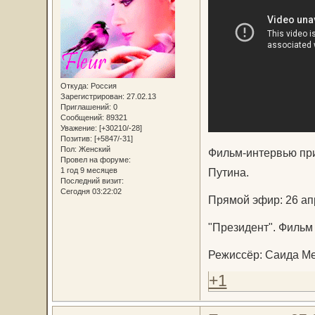
Откуда:
Россия
Зарегистрирован
: 27.02.13
Приглашений:
0
Сообщений:
89321
Уважение:
[+30210/-28]
Позитив:
[+5847/-31]
Пол:
Женский
Фильм-интервью при
Провел на форуме:
1 год 9 месяцев
Путина.
Последний визит:
Сегодня 03:22:02
Прямой эфир: 26 апр
"Президент". Филь
Режиссёр: Саида М
+1