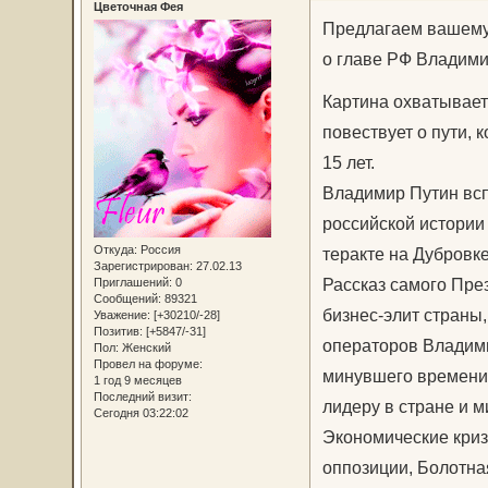
Цветочная Фея
Предлагаем вашему
о главе РФ Владими
Картина охватывает 
повествует о пути,
15 лет.
Владимир Путин вс
российской истории 
Откуда:
Россия
теракте на Дубровк
Зарегистрирован
: 27.02.13
Рассказ самого Пре
Приглашений:
0
Сообщений:
89321
бизнес-элит страны
Уважение:
[+30210/-28]
Позитив:
[+5847/-31]
операторов Владим
Пол:
Женский
Провел на форуме:
минувшего времени,
1 год 9 месяцев
Последний визит:
лидеру в стране и м
Сегодня 03:22:02
Экономические криз
оппозиции, Болотна