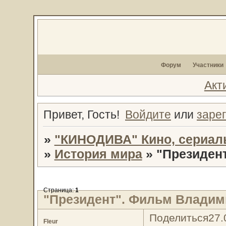
Форум
Участники
Акт
Привет, Гость!
Войдите
или
заре
»
"КИНОДИВА" Кино, сериал
»
История мира
»
"Президен
Страница:
1
"Президент". Фильм Владим
Поделиться
27.
Fleur