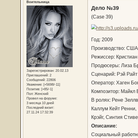
Воительница
Дело №39
(Case 39)
Год: 2009
Производство: СШ
Режиссер: Кристиа
Продюсеры: Лиза Бр
Зарегистрирован
: 20.02.13
Сценарий: Рэй Ра
Приглашений:
2
Сообщений:
22806
Оператор: Хаген Б
Уважение:
[+5698/-11]
Позитив:
[+85/-1]
Композитор: Майкл
Пол:
Женский
Провел на форуме:
В ролях: Рене Зелл
3 месяца 10 дней
Каллум Кейт Ренни,
Последний визит:
27.11.24 17:32:39
Крэйг, Синтия Стив
Описание:
Социальный работни