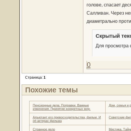
голове, спасает де
Салливан. Через не
диаметрально про
Скрытый тек
Для просмотра с
0
Страница:
1
Похожие темы
Пенсионные дела. Поправки. Важные
Дом, семья и 
изменения. Принятие конкретных мер.
Адъютант его превосходительства, фильм. И
Советские фи
об актерах фильма
Странное дело
Мистика. Тайн