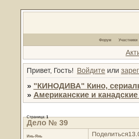
Форум
Участники
Акт
Привет, Гость!
Войдите
или
заре
»
"КИНОДИВА" Кино, сериал
»
Американские и канадски
Страница:
1
Дело № 39
Поделиться
13.
Инь-Янь