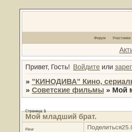
Форум
Участники
Акт
Привет, Гость!
Войдите
или
заре
»
"КИНОДИВА" Кино, сериал
»
Советские фильмы
»
Мой 
Страница:
1
Мой младший брат.
Поделиться
25.
Fleur