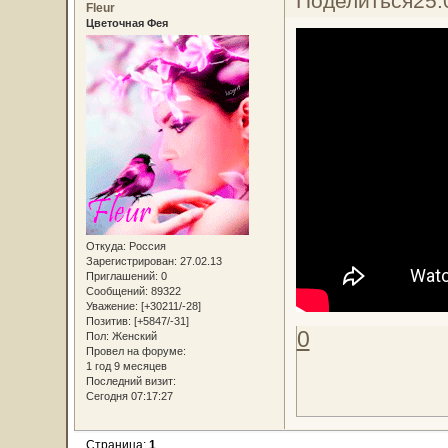
Поделиться
25.
Fleur
Цветочная Фея
Откуда:
Россия
Зарегистрирован
: 27.02.13
Приглашений:
0
Сообщений:
89322
Уважение:
[+30211/-28]
Позитив:
[+5847/-31]
0
Пол:
Женский
Провел на форуме:
1 год 9 месяцев
Последний визит:
Сегодня 07:17:27
Страница:
1