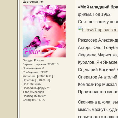
Цветочная Фея
«Мой младший брат
фильм. Год 1962
Снят по сюжету пов
Режиссер Александ
Актеры Олег Голуби
Людмила Марченко, 
Откуда:
Россия
Курилов, Ян Янакие
Зарегистрирован
: 27.02.13
Приглашений:
0
Сценарий Василий А
Сообщений:
89322
Оператор Анатолий
Уважение:
[+30211/-28]
Позитив:
[+5847/-31]
Композитор Микаэл
Пол:
Женский
Провел на форуме:
Производство кино
1 год 9 месяцев
Последний визит:
Сегодня 07:17:27
Окончена школа, вы
мысль махнуть куда
серьезного отношен