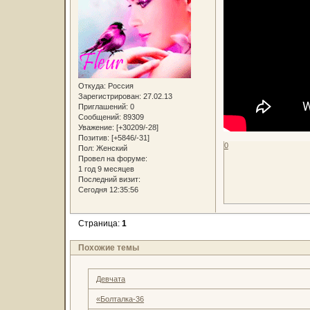
Откуда:
Россия
Зарегистрирован
: 27.02.13
Приглашений:
0
Сообщений:
89309
Уважение:
[+30209/-28]
Позитив:
[+5846/-31]
0
Пол:
Женский
Провел на форуме:
1 год 9 месяцев
Последний визит:
Сегодня 12:35:56
Страница:
1
Похожие темы
Девчата
«Болталка-36