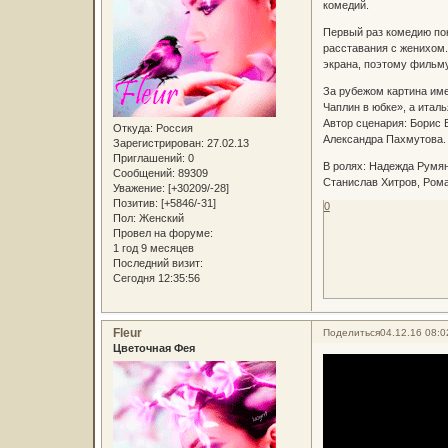
комедий.
Первый раз комедию пок
расставания с женихом.
экрана, поэтому фильму
За рубежом картина име
Чаплин в юбке», а итал
Автор сценария: Борис
Откуда:
Россия
Александра Пахмутова. 
Зарегистрирован
: 27.02.13
Приглашений:
0
В ролях: Надежда Румян
Сообщений:
89309
Станислав Хитров, Рома
Уважение:
[+30209/-28]
Позитив:
[+5846/-31]
0
Пол:
Женский
Провел на форуме:
1 год 9 месяцев
Последний визит:
Сегодня 12:35:56
Fleur
Поделиться
04.12.16 08:0
Цветочная Фея