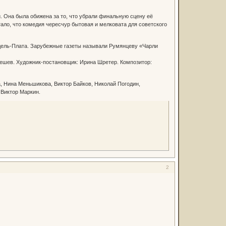
. Она была обижена за то, что убрали финальную сцену её
ало, что комедия чересчур бытовая и мелковата для советского
-дель-Плата. Зарубежные газеты называли Румянцеву «Чарли
ешев. Художник-постановщик: Ирина Шретер. Композитор:
 Нина Меньшикова, Виктор Байков, Николай Погодин,
 Виктор Маркин.
2