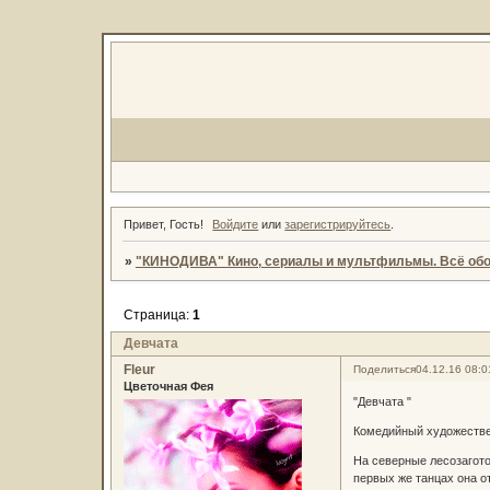
Привет, Гость!
Войдите
или
зарегистрируйтесь
.
»
"КИНОДИВА" Кино, сериалы и мультфильмы. Всё обо
Страница:
1
Девчата
Fleur
Поделиться
04.12.16 08:0
Цветочная Фея
"Девчата "
Комедийный художестве
На северные лесозагот
первых же танцах она о