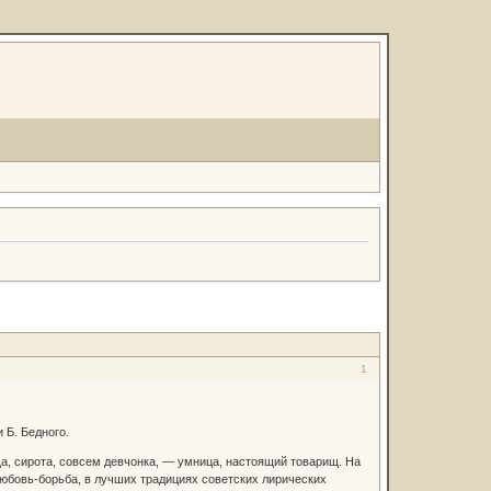
1
Б. Бедного.
, сирота, совсем девчонка, — умница, настоящий товарищ. На
любовь-борьба, в лучших традициях советских лирических