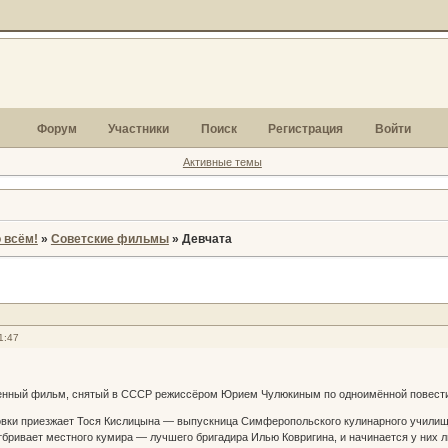
Форум
Участники
Поиск
Регистрация
Войти
Активные темы
 всём!
»
Советские фильмы
»
Девчата
1:47
нный фильм, снятый в СССР режиссёром Юрием Чулюкиным по одноимённой повести 
овки приезжает Тося Кислицына — выпускница Симферопольского кулинарного училища
тбривает местного кумира — лучшего бригадира Илью Ковригина, и начинается у них 