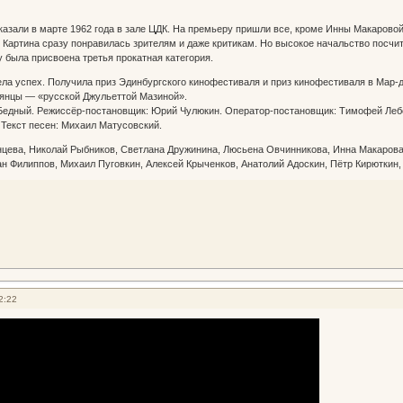
азали в марте 1962 года в зале ЦДК. На премьеру пришли все, кроме Инны Макаровой
 Картина сразу понравилась зрителям и даже критикам. Но высокое начальство посчит
 была присвоена третья прокатная категория.
ла успех. Получила приз Эдинбургского кинофестиваля и приз кинофестиваля в Мар
ьянцы — «русской Джульеттой Мазиной».
 Бедный. Режиссёр-постановщик: Юрий Чулюкин. Оператор-постановщик: Тимофей Леб
Текст песен: Михаил Матусовский.
цева, Николай Рыбников, Светлана Дружинина, Люсьена Овчинникова, Инна Макарова,
н Филиппов, Михаил Пуговкин, Алексей Крыченков, Анатолий Адоскин, Пётр Кирюткин,
2:22