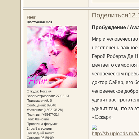
Поделиться
12.
Fleur
Цветочная Фея
Пробуждение / Awa
Мир и человечество 
несет очень важное
Герой Роберта Де Н
мечтает о самостоят
человеческом пребы
доктор Сэйер, его б
человеческое добро 
Откуда:
Россия
Зарегистрирован
: 27.02.13
удивит вас трогате
Приглашений:
0
Сообщений:
89340
удивит тем, что за 
Уважение:
[+30213/-28]
Позитив:
[+5847/-31]
«Оскар».
Пол:
Женский
Провел на форуме:
1 год 9 месяцев
Последний визит:
Сегодня 06:59:09