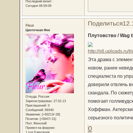
Последний визит:
Сегодня 06:59:09
Поделиться
12.
Fleur
Цветочная Фея
Плутовство / Wag t
Эта драма с элемен
новом, ранее невед
специалиста по упр
доверили отвлечь в
скандала. По сюжет
Откуда:
Россия
помогает голливудс
Зарегистрирован
: 27.02.13
Приглашений:
0
Хоффман. Актерский
Сообщений:
89340
Уважение:
[+30213/-28]
серьезного политич
Позитив:
[+5847/-31]
Пол:
Женский
0
Провел на форуме:
1 год 9 месяцев