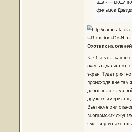
ада» — моду, п
фильмов Дэвид
Охотник на оленей 
Как бы затасканно н
очень отдаляет от 
экран. Туда приятно
происходящие там ж
довоенная, сама вой
друзьях, американц
Вьетнаме они стано
вьетнамских джунгл
смог вернуться тол