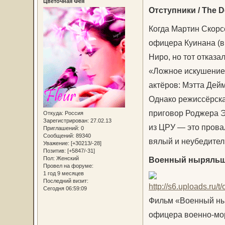
Цветочная Фея
Отступники / The D
Когда Мартин Скорс
офицера Куинана (в
Ниро, но тот отказа
«Ложное искушение»
актёров: Мэтта Дей
Однако режиссёрска
приговор Роджера Э
Откуда:
Россия
Зарегистрирован
: 27.02.13
из ЦРУ — это провал
Приглашений:
0
Сообщений:
89340
вялый и неубедител
Уважение:
[+30213/-28]
Позитив:
[+5847/-31]
Военный ныряльщик
Пол:
Женский
Провел на форуме:
1 год 9 месяцев
Последний визит:
Сегодня 06:59:09
Фильм «Военный ны
офицера военно-мо