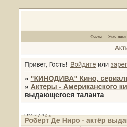
Форум
Участники
Акт
Привет, Гость!
Войдите
или
заре
»
"КИНОДИВА" Кино, сериал
»
Актеры - Американского к
выдающегося таланта
Страница:
1
2
»
Роберт Де Ниро - актёр выд