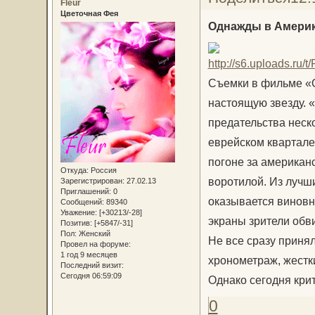
Fleur
Цветочная Фея
Однажды в Америке 
Съемки в фильме «
настоящую звезду. 
предательства неско
еврейском квартале
погоне за американ
Откуда:
Россия
воротилой. Из лучш
Зарегистрирован
: 27.02.13
Приглашений:
0
оказывается виновн
Сообщений:
89340
Уважение:
[+30213/-28]
экраны зрители обв
Позитив:
[+5847/-31]
Пол:
Женский
Не все сразу приня
Провел на форуме:
1 год 9 месяцев
хронометраж, жестк
Последний визит:
Сегодня 06:59:09
Однако сегодня кри
0