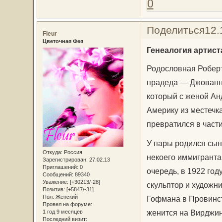
0
Поделиться
12.
Fleur
Цветочная Фея
Генеалогия артист
Родословная Роберт
прадеда — Джованни 
который с женой Ан
Америку из местечк
превратился в час
У пары родился сын
Откуда:
Россия
некоего иммигранта 
Зарегистрирован
: 27.02.13
Приглашений:
0
очередь, в 1922 го
Сообщений:
89340
Уважение:
[+30213/-28]
скульптор и художни
Позитив:
[+5847/-31]
Пол:
Женский
Гофмана в Провинста
Провел на форуме:
женится на Вирджин
1 год 9 месяцев
Последний визит: