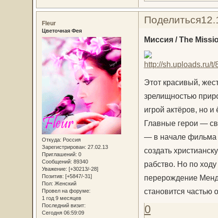
Поделиться
12.
Fleur
Цветочная Фея
Миссия / The Missio
Этот красивый, жес
зрелищностью приро
игрой актёров, но и
Главные герои — св
— в начале фильма 
Откуда:
Россия
Зарегистрирован
: 27.02.13
создать христианску
Приглашений:
0
Сообщений:
89340
рабство. Но по ход
Уважение:
[+30213/-28]
Позитив:
[+5847/-31]
перерождение Мендо
Пол:
Женский
становится частью 
Провел на форуме:
1 год 9 месяцев
Последний визит:
0
Сегодня 06:59:09