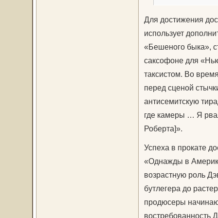
Для достижения дос
использует дополни
«Бешеного быка», ст
саксофоне для «Нью
таксистом. Во врем
перед сценой стычк
антисемитскую тирад
где камеры … Я рва
Роберта]».
Успеха в прокате до
«Однажды в Америке
возрастную роль Дэ
бутлегера до расте
продюсеры начинают
востребованность Д