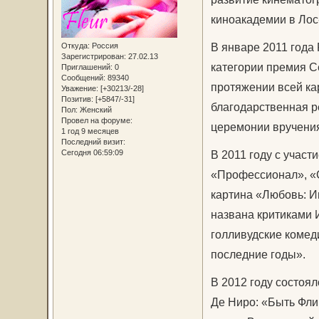
киноакадемии в Лос
В январе 2011 года
Откуда:
Россия
Зарегистрирован
: 27.02.13
категории премия С
Приглашений:
0
Сообщений:
89340
протяжении всей ка
Уважение:
[+30213/-28]
Позитив:
[+5847/-31]
благодарственная р
Пол:
Женский
Провел на форуме:
церемонии вручени
1 год 9 месяцев
Последний визит:
Сегодня 06:59:09
В 2011 году с учас
«Профессионал», «С
картина «Любовь: И
названа критиками 
голливудские комеди
последние годы».
В 2012 году состоял
Де Ниро: «Быть Фли