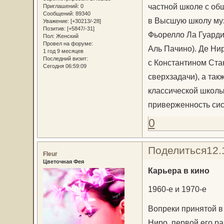
частной школе с об
Приглашений:
0
Сообщений:
89340
в Высшую школу муз
Уважение:
[+30213/-28]
Позитив:
[+5847/-31]
Фьорелло Ла Гуарди
Пол:
Женский
Провел на форуме:
Аль Пачино). Де Ни
1 год 9 месяцев
Последний визит:
с Константином Ста
Сегодня 06:59:09
сверхзадачи), а так
классической школы
приверженность сис
0
Поделиться
12.
Fleur
Цветочная Фея
Карьера в кино
1960-е и 1970-е
Вопреки принятой в
Ниро, первой его ра