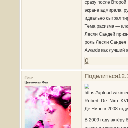
сразу после Второй 
экране адмирала, р
идеально сыграл т
Тема расизма — клю
Лесли Сандей призн
роль Лесли Сандея 
Awards как лучший а
0
Поделиться
12.
Fleur
Цветочная Фея
Де Ниро в 2008 году
В 2009 году актёру
развитие кинематог