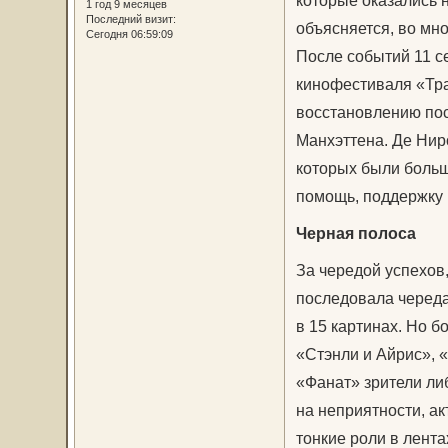
которые оказались н
1 год 9 месяцев
Последний визит:
объясняется, во мн
Сегодня 06:59:09
После событий 11 с
кинофестиваля «Тра
восстановлению пос
Манхэттена. Де Нир
которых были больш
помощь, поддержку 
Черная полоса
За чередой успехов,
последовала череда
в 15 картинах. Но 
«Стэнли и Айрис», 
«Фанат» зрители ли
на неприятности, а
тонкие роли в лент