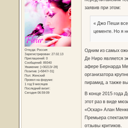
заявив при этом:
« Джо Пеши всег
цементе. Но я н
Одним из самых ожи
Откуда:
Россия
Зарегистрирован
: 27.02.13
Де Ниро является э
Приглашений:
0
Сообщений:
89340
афере Бернарда Ме
Уважение:
[+30213/-28]
Позитив:
[+5847/-31]
организатора крупн
Пол:
Женский
Провел на форуме:
пирамид, а также в
1 год 9 месяцев
Последний визит:
В конце 2015 года Д
Сегодня 06:59:09
этот раз в виде мюз
«Оскар» Алан Менке
Премьера спектакля
отзывы критиков.