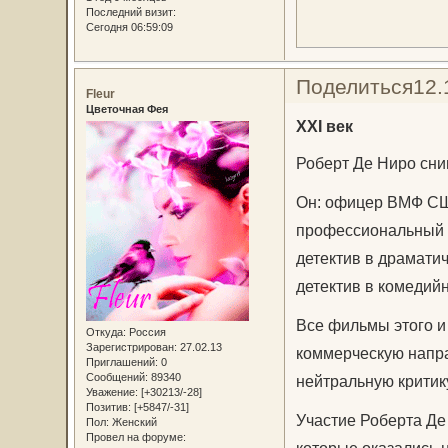
Последний визит:
Сегодня 06:59:09
Поделиться
12.
Fleur
Цветочная Фея
XXI век
Роберт Де Ниро сни
Он: офицер ВМФ СШ
профессиональный 
детектив в драмати
детектив в комедий
Все фильмы этого и
Откуда:
Россия
Зарегистрирован
: 27.02.13
коммерческую напра
Приглашений:
0
Сообщений:
89340
нейтральную критик
Уважение:
[+30213/-28]
Позитив:
[+5847/-31]
Участие Роберта Де
Пол:
Женский
Провел на форуме: