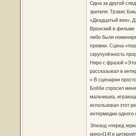
Одна за другой след
зрителя: Трэвис Би
«Двадцатый век», Д
Вронский в фильме 
либо были номинир
премии. Сцена «пер
скрупулёзность про
Ниро с фразой «Это
рассказывал в инте
« В сценарии просто
Бобби спросил меня, 
мальчишка, играющи
использовал этот р
интермедии одного 
Эпизод «перед зерк
кино»[14] и цитиру