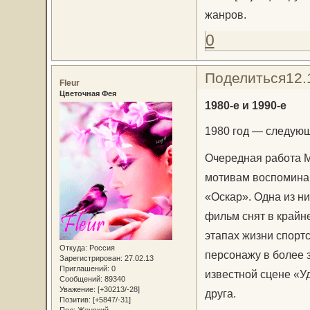
жанров.
0
Поделиться
12.
Fleur
Цветочная Фея
1980-е и 1990-е
1980 год — следую
Очередная работа 
мотивам воспоминан
«Оскар». Одна из н
фильм снят в крайн
этапах жизни спорт
Откуда:
Россия
персонажу в более 
Зарегистрирован
: 27.02.13
Приглашений:
0
известной сцене «У
Сообщений:
89340
Уважение:
[+30213/-28]
друга.
Позитив:
[+5847/-31]