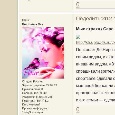
0
Поделиться
12.
Fleur
Цветочная Фея
Мыс страха / Cape 
Персонаж Де Ниро в
своим видом, и акт
внешним видом. «Эт
спрашивали зрители
спортзале сделали 
Откуда:
Россия
машиной без капли 
Зарегистрирован
: 27.02.13
Приглашений:
0
врожденная жестоко
Сообщений:
89340
Уважение:
[+30213/-28]
и его семьи — сдела
Позитив:
[+5847/-31]
Пол:
Женский
0
Провел на форуме:
1 год 9 месяцев