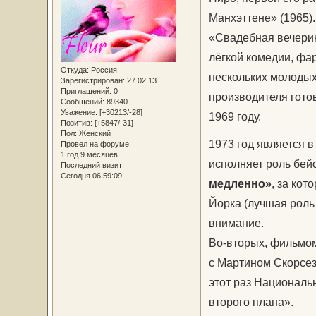
Манхэттене» (1965)
«Свадебная вечерин
лёгкой комедии, фа
Откуда:
Россия
нескольких молодых
Зарегистрирован
: 27.02.13
Приглашений:
0
производителя гото
Сообщений:
89340
Уважение:
[+30213/-28]
1969 году.
Позитив:
[+5847/-31]
Пол:
Женский
1973 год является 
Провел на форуме:
1 год 9 месяцев
исполняет роль бе
Последний визит:
Сегодня 06:59:09
медленно»
, за ко
Йорка (лучшая роль 
внимание.
Во-вторых, фильмо
с Мартином Скорсез
этот раз Националь
второго плана».