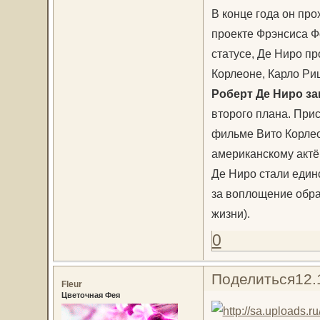
В конце года он пр
проекте Фрэнсиса 
статусе, Де Ниро п
Корлеоне, Карло Ри
Роберт Де Ниро з
второго плана. При
фильме Вито Корлео
американскому актё
Де Ниро стали един
за воплощение образ
жизни).
0
Поделиться
12.
Fleur
Цветочная Фея