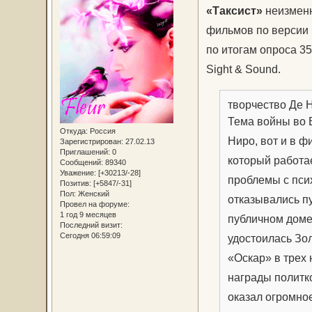
«Таксист»
неизменн
фильмов по версии 
по итогам опроса 3
Sight & Sound.
творчество Де 
Тема войны во 
Откуда:
Россия
Ниро, вот и в ф
Зарегистрирован
: 27.02.13
Приглашений:
0
который работае
Сообщений:
89340
Уважение:
[+30213/-28]
проблемы с псих
Позитив:
[+5847/-31]
Пол:
Женский
отказывались пу
Провел на форуме:
1 год 9 месяцев
публичном доме
Последний визит:
Сегодня 06:59:09
удостоилась Зо
«Оскар» в трех
награды политк
оказал огромно