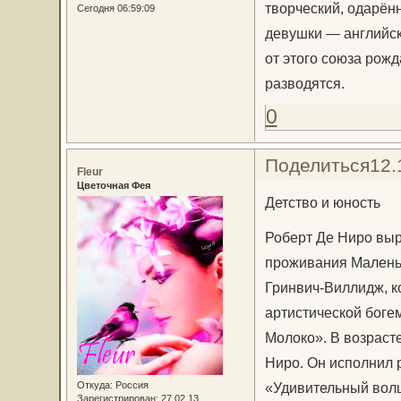
творческий, одарённ
Сегодня 06:59:09
девушки — английск
от этого союза рожд
разводятся.
0
Поделиться
12.
Fleur
Цветочная Фея
Детство и юность
Роберт Де Ниро выр
проживания Маленьк
Гринвич-Виллидж, к
артистической боге
Молоко». В возраст
Ниро. Он исполнил 
Откуда:
Россия
«Удивительный волш
Зарегистрирован
: 27.02.13