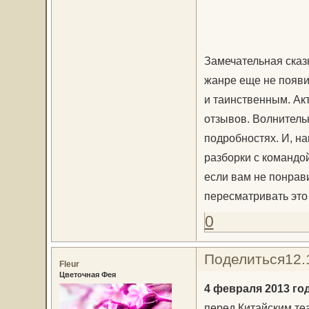
Замечательная сказк
жанре еще не появи
и таинственным. Ак
отзывов. Волнитель
подробностях. И, на
разборки с командой
если вам не понрави
пересматривать это 
0
Поделиться
12.
Fleur
Цветочная Фея
4 февраля 2013 го
перед Китайским теа