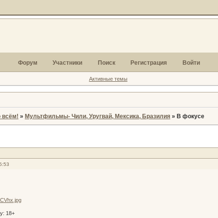
Форум
Участники
Поиск
Регистрация
Войти
Активные темы
 всём!
»
Мультфильмы- Чили, Уругвай, Мексика, Бразилия
»
В фокусе
5:53
у: 18+