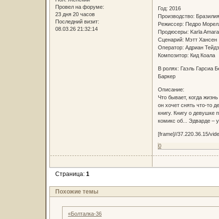
Провел на форуме:
Год: 2016
23 дня 20 часов
Производство: Бразили
Последний визит:
Режиссер: Педро Мор
08.03.26 21:32:14
Продюсеры: Karla Amar
Сценарий: Мэтт Хансе
Оператор: Адриан Тей
Композитор: Кид Коала
В ролях: Гаэль Гарсиа 
Баркер
Описание:
Что бывает, когда жизн
он хочет снять что-то 
книгу. Книгу о девушке
комикс об... Эдварде –
[frame]//37.220.36.15/vi
0
Страница:
1
Похожие темы
«Болталка-36