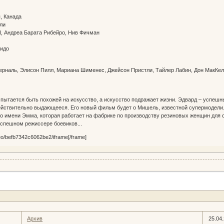
я, Канада
елли
al, Андреа Барата Рибейро, Нив Фичман
н
дзидо
Берналь, Элисон Пилл, Мариана Шименес, Джейсон Пристли, Тайлер Лабин, Дон МакКе
ь пытается быть похожей на искусство, а искусство подражает жизни. Эдвард – успеш
действительно выдающееся. Его новый фильм будет о Мишель, известной супермодели.
 по имени Эмма, которая работает на фабрике по производству резиновых женщин для с
 успешном режиссере боевиков...
deo/befb7342c6062be2/iframe[/frame]
Архив
25.04