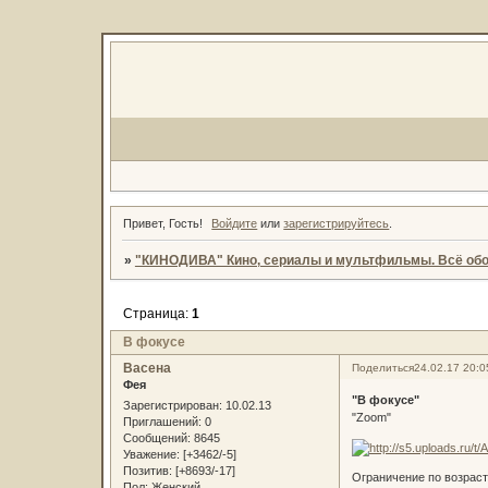
Привет, Гость!
Войдите
или
зарегистрируйтесь
.
»
"КИНОДИВА" Кино, сериалы и мультфильмы. Всё обо
Страница:
1
В фокусе
Васена
Поделиться
24.02.17 20:0
Фея
"В фокусе"
Зарегистрирован
: 10.02.13
"Zoom"
Приглашений:
0
Сообщений:
8645
Уважение:
[+3462/-5]
Позитив:
[+8693/-17]
Ограничение по возраст
Пол:
Женский