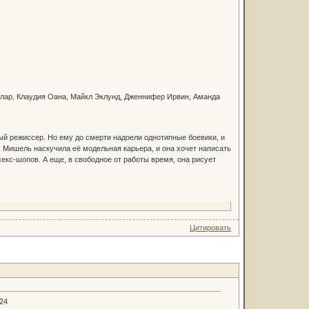
ллар, Клаудия Оана, Майкл Эклунд, Дженнифер Ирвин, Аманда
ный режиссер. Но ему до смерти надоели однотипные боевики, и
 Мишель наскучила её модельная карьера, и она хочет написать
екс-шопов. А еще, в свободное от работы время, она рисует
Цитировать
.24