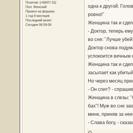
Позитив:
[+5847/-31]
одна к другой. Голо
Пол:
Женский
Провел на форуме:
ровно!"
1 год 9 месяцев
Последний визит:
Женщина так и сдела
Сегодня 06:59:09
- Доктор, теперь ему
во сне: "Лучше убей
Доктор снова подума
успокоится вечным 
Женщина так и сдела
засыпает как убиты
Но через месяц прих
- Он спит? - спраши
Женщина в слезы: "
бах"! Муж во сне за
мине, приняв за нее
- Слава богу, - сказ