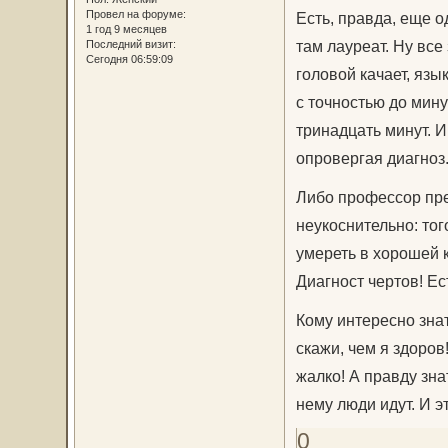
Провел на форуме:
Есть, правда, еще о
1 год 9 месяцев
там лауреат. Ну все
Последний визит:
Сегодня 06:59:09
головой качает, язы
с точностью до мину
тринадцать минут. И
опровергая диагноз
Либо профессор пре
неукоснительно: того
умереть в хорошей к
Диагност чертов! Ес
Кому интересно знат
скажи, чем я здоров!
жалко! А правду зна
нему люди идут. И э
0