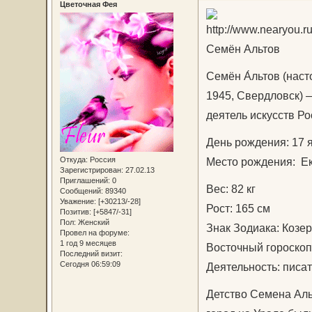
Цветочная Фея
Семён Альтов
Семён А́льтов (нас
1945, Свердловск) 
деятель искусств Р
День рождения: 17 
Место рождения: Ек
Откуда:
Россия
Зарегистрирован
: 27.02.13
Приглашений:
0
Вес: 82 кг
Сообщений:
89340
Уважение:
[+30213/-28]
Рост: 165 см
Позитив:
[+5847/-31]
Пол:
Женский
Знак Зодиака: Козер
Провел на форуме:
1 год 9 месяцев
Восточный гороскоп
Последний визит:
Сегодня 06:59:09
Деятельность: писат
Детство Семена Аль