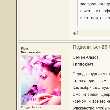
заслуженного де
почетным профе
института, поч
+1
Поделиться
26.
Fleur
Цветочная Фея
Семён Альтов
Гиппократ
Перед хирургическо
стало стерильным.
Как выбривала мужчи
Смочит водой, щедр
кремом. И все это 
Откуда:
Россия
блаженство, чтобы н