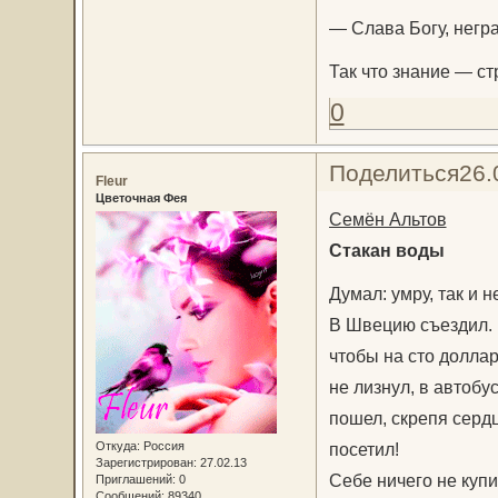
— Слава Богу, негр
Так что знание — с
0
Поделиться
26.
Fleur
Цветочная Фея
Семён Альтов
Стакан воды
Думал: умру, так и н
В Швецию съездил. 
чтобы на сто долла
не лизнул, в автобус
пошел, скрепя сердц
Откуда:
Россия
посетил!
Зарегистрирован
: 27.02.13
Себе ничего не купи
Приглашений:
0
Сообщений:
89340