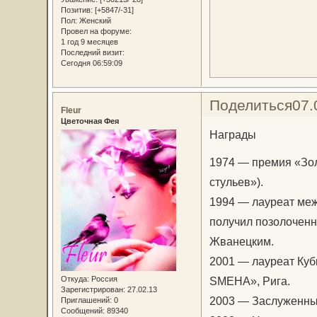
Позитив:
[+5847/-31]
Пол:
Женский
Провел на форуме:
1 год 9 месяцев
Последний визит:
Сегодня 06:59:09
Поделиться
07.
Fleur
Цветочная Фея
Награды
1974 — премия «Зол
стульев»).
1994 — лауреат меж
получил позолоченн
Жванецким.
2001 — лауреат Ку
Откуда:
Россия
SMEHA», Рига.
Зарегистрирован
: 27.02.13
2003 — Заслуженный
Приглашений:
0
Сообщений:
89340