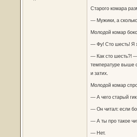
Старого комара раз
— Мужики, а скольк
Молодой комар боком
— Фу! Сто шесть! Я 
— Как сто шесть?! 
температуре выше с
и затих.
Молодой комар спро
— А чего старый ги
— Он читал: если бо
— А ты про такое ч
— Нет.