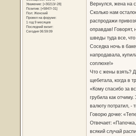
Вернулся, жена на с
Уважение:
[+30213/-28]
Позитив:
[+5847/-31]
Сколько нам остало
Пол:
Женский
Провел на форуме:
распродажи привозя
1 год 9 месяцев
Последний визит:
оправдав! Говорят, 
Сегодня 06:59:09
шведы туда все, что 
Соседка ночь в баке
напродавала, купила
соплюхе!»
Что с жены взять? Д
щебетала, когда в т
«Кому спасибо за вс
грубила как отчиму.
валюту потратил, - 
Говорю дочке: «Тепе
Отвечает: «Папочка,
всякий случай распи