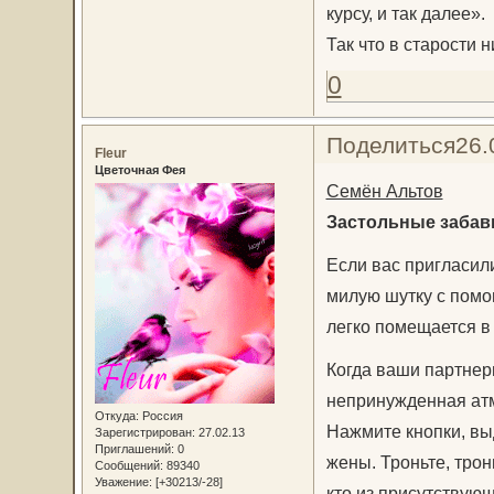
курсу, и так далее».
Так что в старости н
0
Поделиться
26.
Fleur
Цветочная Фея
Семён Альтов
Застольные заба
Если вас пригласил
милую шутку с помо
легко помещается в
Когда ваши партнер
непринужденная атм
Откуда:
Россия
Нажмите кнопки, выд
Зарегистрирован
: 27.02.13
Приглашений:
0
жены. Троньте, трон
Сообщений:
89340
Уважение:
[+30213/-28]
кто из присутствующ