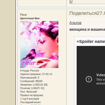
0
Поделиться
27.
Fleur
Цветочная Фея
Альтов
женщина и машин
=Spoiler напи
Откуда:
Россия
Зарегистрирован
: 27.02.13
Приглашений:
0
Сообщений:
89340
Уважение:
[+30213/-28]
Позитив:
[+5847/-31]
Пол:
Женский
Провел на форуме:
1 год 9 месяцев
Последний визит: