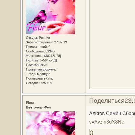
Откуда:
Россия
Зарегистрирован
: 27.02.13
Приглашений:
0
Сообщений:
89340
Уважение:
[+30213/-28]
Позитив:
[+5847/-31]
Пол:
Женский
Провел на форуме:
1 год 9 месяцев
Последний визит:
Сегодня 06:59:09
Поделиться
23.
Fleur
Цветочная Фея
Альтов Семён Сборн
v=AvzIn3uX8Nc
0