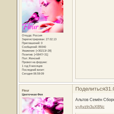
Откуда:
Россия
Зарегистрирован
: 27.02.13
Приглашений:
0
Сообщений:
89340
Уважение:
[+30213/-28]
Позитив:
[+5847/-31]
Пол:
Женский
Провел на форуме:
1 год 9 месяцев
Последний визит:
Сегодня 06:59:09
Поделиться
31.
Fleur
Цветочная Фея
Альтов Семён Сборн
v=AvzIn3uX8Nc