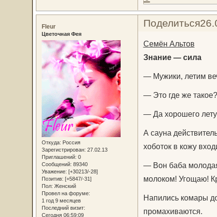
Поделиться
26.
Fleur
Цветочная Фея
Семён Альтов
Знание — сила
— Мужики, летим ве
— Это где же такое
— Да хорошего лету
А сауна действител
Откуда:
Россия
хоботок в кожу входи
Зарегистрирован
: 27.02.13
Приглашений:
0
— Вон баба молодая
Сообщений:
89340
Уважение:
[+30213/-28]
молоком! Угощаю! К
Позитив:
[+5847/-31]
Пол:
Женский
Провел на форуме:
Напились комары до 
1 год 9 месяцев
Последний визит:
промахиваются.
Сегодня 06:59:09