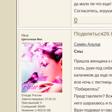
да мало ли что еще!
Согласитесь, игруш
0
Поделиться
26.
Fleur
Цветочная Фея
Семён Альтов
Сны
Пришла женщина к в
спать, руки под себ
калачиком да еще по
всю ночь с лестницы
"Поберегись!"
Откуда:
Россия
Представляете? Всю 
Зарегистрирован
: 27.02.13
него шарахаюсь и па
Приглашений:
0
Сообщений:
89340
Врач подумал и гово
Уважение:
[+30213/-28]