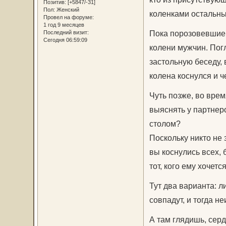
Позитив:
[+5847/-31]
Пол:
Женский
коленками остальны
Провел на форуме:
1 год 9 месяцев
Пока порозовевшие 
Последний визит:
Сегодня 06:59:09
колени мужчин. Пог
застольную беседу, 
колена коснулся и ч
Чуть позже, во врем
выяснять у партнеро
столом?
Поскольку никто не 
вы коснулись всех, 
тот, кого ему хочется
Тут два варианта: л
совпадут, и тогда 
А там глядишь, серд