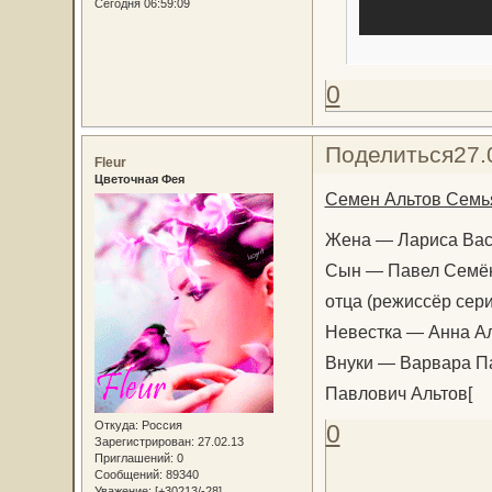
Сегодня 06:59:09
0
Поделиться
27.
Fleur
Цветочная Фея
Семен Альтов Семь
Жена — Лариса Вас
Сын — Павел Семёно
отца (режиссёр сер
Невестка — Анна А
Внуки — Варвара Па
Павлович Альтов[
Откуда:
Россия
0
Зарегистрирован
: 27.02.13
Приглашений:
0
Сообщений:
89340
Уважение:
[+30213/-28]