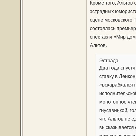
Кроме того, Альтов
эстрадных юмористи
сцене московского 
состоялась премьер
спектакля «Мир дом
Альтов.
Эстрада
Два года спустя
ставку в Ленко
«вскарабкался н
исполнительско
монотонное чтен
гнусавинкой, го
что Альтов не 
высказывается о
мужчин успокаив