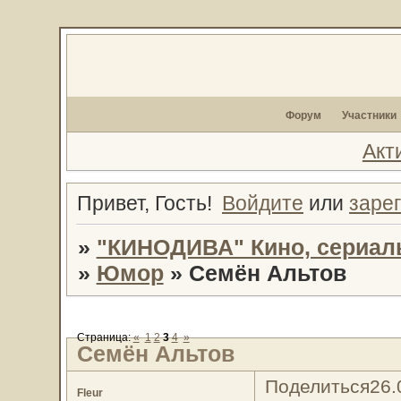
Форум
Участники
Акт
Привет, Гость!
Войдите
или
заре
»
"КИНОДИВА" Кино, сериал
»
Юмор
»
Семён Альтов
Страница:
«
1
2
3
4
»
Семён Альтов
Поделиться
26.
Fleur