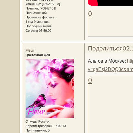
Уважение:
[+30213/-28]
Позитив:
[+5847/-31]
0
Пол:
Женский
Провел на форуме:
1 год 9 месяцев
Последний визит:
Сегодня 06:59:09
Поделиться
02.
Fleur
Цветочная Фея
Альтов в Москве:
ht
v=qaEsj2DQQ3c&am
0
Откуда:
Россия
Зарегистрирован
: 27.02.13
Приглашений:
0