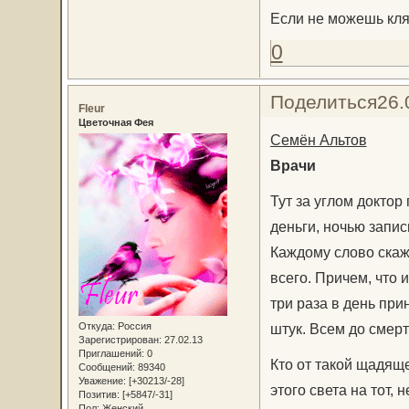
Если не можешь клят
0
Поделиться
26.
Fleur
Цветочная Фея
Семён Альтов
Врачи
Тут за углом доктор
деньги, ночью запис
Каждому слово скаже
всего. Причем, что 
три раза в день при
Откуда:
Россия
штук. Всем до смерт
Зарегистрирован
: 27.02.13
Приглашений:
0
Кто от такой щадящ
Сообщений:
89340
Уважение:
[+30213/-28]
этого света на тот,
Позитив:
[+5847/-31]
Пол:
Женский