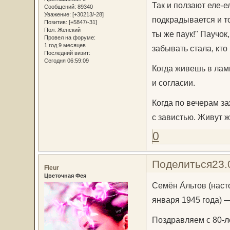
Так и ползают еле-е
Сообщений:
89340
Уважение:
[+30213/-28]
подкрадывается и т
Позитив:
[+5847/-31]
Пол:
Женский
ты же паук!" Паучок,
Провел на форуме:
1 год 9 месяцев
забывать стала, кто
Последний визит:
Сегодня 06:59:09
Когда живешь в ламп
и согласии.
Когда по вечерам за
с завистью. Живут 
0
Поделиться
23.
Fleur
Цветочная Фея
Семён А́льтов (нас
января 1945 года) —
Поздравляем с 80-л