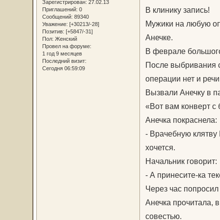
Зарегистрирован
: 27.02.13
В клинику запись!
Приглашений:
0
Сообщений:
89340
Мужики на любую оп
Уважение:
[+30213/-28]
Позитив:
[+5847/-31]
Анечке.
Пол:
Женский
Провел на форуме:
В феврале большого
1 год 9 месяцев
Последний визит:
После выбривания с 
Сегодня 06:59:09
операции нет и речи
Вызвали Анечку в па
«Вот вам конверт с
Анечка покраснела:
- Врачебную клятву 
хочется.
Начальник говорит:
- А принесите-ка те
Через час попросил 
Анечка прочитала, в
совестью.