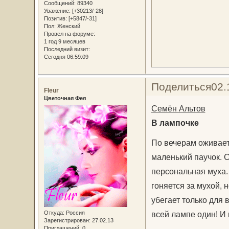
Сообщений:
89340
Уважение:
[+30213/-28]
Позитив:
[+5847/-31]
Пол:
Женский
Провел на форуме:
1 год 9 месяцев
Последний визит:
Сегодня 06:59:09
Поделиться
02.
Fleur
Цветочная Фея
Семён Альтов
В лампочке
По вечерам оживает 
маленький паучок. С
персональная муха. 
гоняется за мухой, н
убегает только для в
Откуда:
Россия
всей лампе один! И 
Зарегистрирован
: 27.02.13
Приглашений:
0