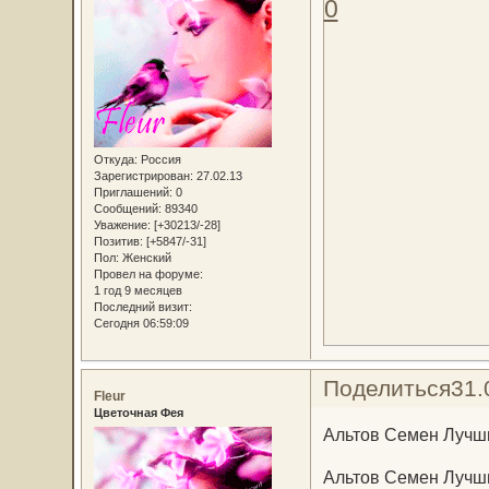
0
Откуда:
Россия
Зарегистрирован
: 27.02.13
Приглашений:
0
Сообщений:
89340
Уважение:
[+30213/-28]
Позитив:
[+5847/-31]
Пол:
Женский
Провел на форуме:
1 год 9 месяцев
Последний визит:
Сегодня 06:59:09
Поделиться
31.
Fleur
Цветочная Фея
Альтов Семен Лучшие
Альтов Семен Лучшие