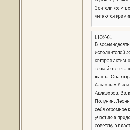
Зрители же утве
читаются крими
ШОУ-01
В восьмидесяты
исполнителей э
которая активн
точкой отсчета 
жанра. Соавтор
Альтовым были 
Арлазоров, Вал
Полунин, Леони
себя огромное 
участию в пред
советскую власт