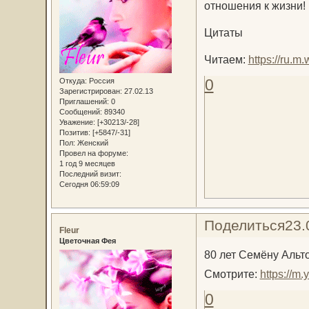
отношения к жизни!
Цитаты
Читаем:
https://ru.
0
Откуда:
Россия
Зарегистрирован
: 27.02.13
Приглашений:
0
Сообщений:
89340
Уважение:
[+30213/-28]
Позитив:
[+5847/-31]
Пол:
Женский
Провел на форуме:
1 год 9 месяцев
Последний визит:
Сегодня 06:59:09
Поделиться
23.
Fleur
Цветочная Фея
80 лет Семёну Альт
Смотрите:
https://
0