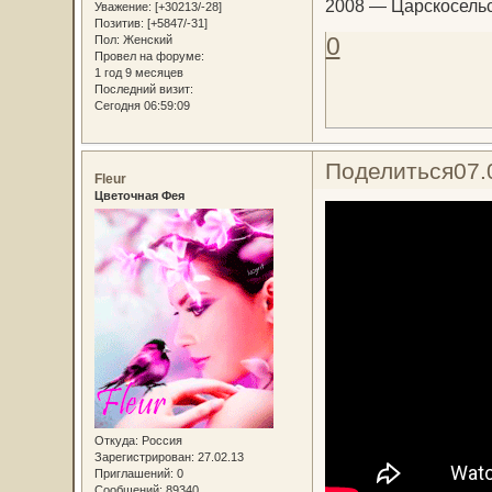
2008 — Царскосельс
Уважение:
[+30213/-28]
Позитив:
[+5847/-31]
0
Пол:
Женский
Провел на форуме:
1 год 9 месяцев
Последний визит:
Сегодня 06:59:09
Поделиться
07.
Fleur
Цветочная Фея
Откуда:
Россия
Зарегистрирован
: 27.02.13
Приглашений:
0
Сообщений:
89340