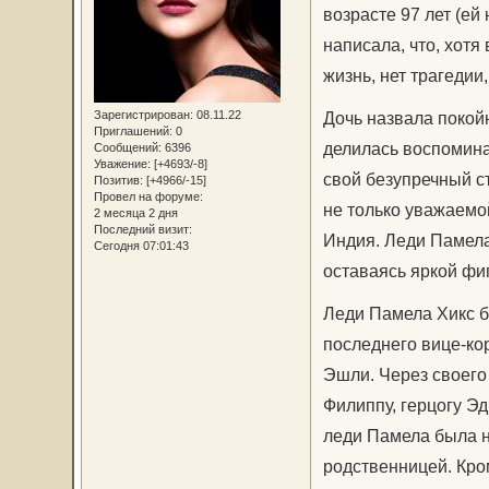
возрасте 97 лет (ей
написала, что, хот
жизнь, нет трагедии
Зарегистрирован
: 08.11.22
Дочь назвала покой
Приглашений:
0
делилась воспомина
Сообщений:
6396
Уважение:
[+4693/-8]
свой безупречный с
Позитив:
[+4966/-15]
Провел на форуме:
не только уважаемо
2 месяца 2 дня
Последний визит:
Индия. Леди Памела
Сегодня 07:01:43
оставаясь яркой фи
Леди Памела Хикс б
последнего вице-ко
Эшли. Через своего
Филиппу, герцогу Эд
леди Памела была не
родственницей. Кро