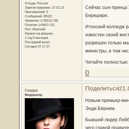
Откуда:
Россия
Сейчас сын принца 
Зарегистрирован
: 27.02.13
Приглашений:
0
Беркшире.
Сообщений:
89322
Уважение:
[+30211/-28]
Позитив:
[+5847/-31]
Итонский колледж р
Пол:
Женский
Провел на форуме:
известен своей жес
1 год 9 месяцев
разрешен только ма
Последний визит:
Сегодня 07:17:27
министры, в том чи
Читайте полностью
0
Поделиться
21.
Сандра
Модератор
Новым премьер-мини
Энди Бёрнем.
Бывший лидер Лейбо
чего главой правит