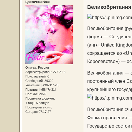
Цветочная Фея
Великобритания 
Великобрита́ния (ру
форма — Соединённо
(англ. United Kingdo
сокращается до «Uni
Королевство») — ос
Откуда:
Россия
Великобритания — о
Зарегистрирован
: 27.02.13
Приглашений:
0
постоянный член Со
Сообщений:
89322
Уважение:
[+30211/-28]
крупнейшего госуда
Позитив:
[+5847/-31]
Пол:
Женский
Провел на форуме:
1 год 9 месяцев
Последний визит:
Великобритания счи
Сегодня 07:17:27
Форма правления —
Государство состои