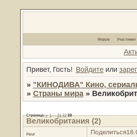
Форум
Участники
Акт
Привет, Гость!
Войдите
или
заре
»
"КИНОДИВА" Кино, сериал
»
Страны мира
»
Великобрит
Страница:
«
1
…
31
32
33
Великобритания (2)
Поделиться
18.
Fleur