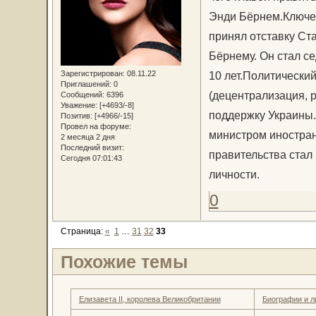
Энди Бёрнем.Ключев
принял отставку Ст
Бёрнему. Он стал с
Зарегистрирован
: 08.11.22
10 лет.Политически
Приглашений:
0
(децентрализация, 
Сообщений:
6396
Уважение:
[+4693/-8]
поддержку Украины.
Позитив:
[+4966/-15]
Провел на форуме:
министром иностра
2 месяца 2 дня
Последний визит:
правительства стал
Сегодня 07:01:43
личности.
0
Страница:
«
1
…
31
32
33
Похожие темы
Елизавета II, королева Великобритании
Биографии и л