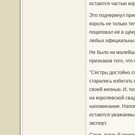
остаются частью кор
Это подчеркнул прин
король не только те
поцеловал её в щёк
любых официальных
Не было ни малейше
признаков того, что
"Сёстры достойно с
старались избегать
своей жизнью. И, по
на королевской свад
напоминание. Напом
остаются уважаемым
эксперт.
Столь теплый прием