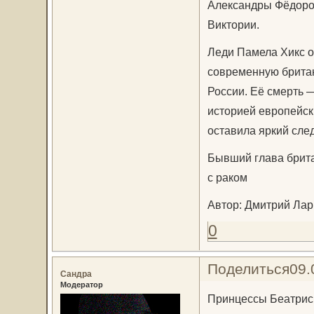
Александры Фёдоров
Виктории.
Леди Памела Хикс о
современную британ
России. Её смерть —
историей европейск
оставила яркий след
Бывший глава брит
с раком
Автор: Дмитрий Лар
0
Поделиться
09.
Сандра
Модератор
Принцессы Беатрис 