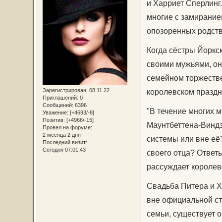
и Харриет Сперлинг
многие с замирание
опозоренных родств
Когда сёстры Йоркс
своими мужьями, он
семейном торжестве
Зарегистрирован
: 08.11.22
королевском праздни
Приглашений:
0
Сообщений:
6396
"В течение многих 
Уважение:
[+4693/-8]
Позитив:
[+4966/-15]
Маунтбеттена-Виндз
Провел на форуме:
2 месяца 2 дня
системы или вне её
Последний визит:
Сегодня 07:01:43
своего отца? Ответ
рассуждает королевс
Свадьба Питера и Ха
вне официальной ст
семьи, существует 