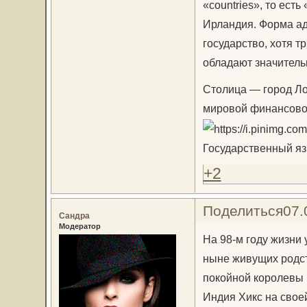
«countries», то ест
Ирландия. Форма ад
государство, хотя т
обладают значитель
Столица — город Ло
мировой финансово-
Государственный яз
+2
Поделиться
07.
Сандра
Модератор
На 98-м году жизни
ныне живущих родст
покойной королевы 
Индия Хикс на свое