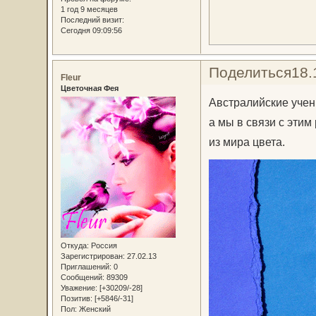
1 год 9 месяцев
Последний визит:
Сегодня 09:09:56
Поделиться
18.
Fleur
Цветочная Фея
Австралийские учен
а мы в связи с эти
из мира цвета.
Откуда:
Россия
Зарегистрирован
: 27.02.13
Приглашений:
0
Сообщений:
89309
Уважение:
[+30209/-28]
Позитив:
[+5846/-31]
Пол:
Женский