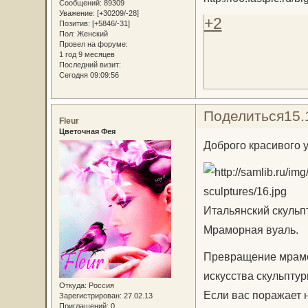
Сообщений:
89309
Уважение:
[+30209/-28]
+2
Позитив:
[+5846/-31]
Пол:
Женский
Провел на форуме:
1 год 9 месяцев
Последний визит:
Сегодня 09:09:56
Поделиться
15.
Fleur
Цветочная Фея
Доброго красивого у
Итальянский скульпт
Мраморная вуаль.
Превращение мрамо
искусства скульптур
Откуда:
Россия
Если вас поражает 
Зарегистрирован
: 27.02.13
Приглашений:
0