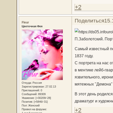
+2
Поделиться
15.
Fleur
Цветочная Фея
П.Заболотский. По
Самый известный п
1837 году.
С портрета на нас 
в ментике лейб-гвар
язвительного, ирони
Откуда:
Россия
мятежных "Демона" 
Зарегистрирован
: 27.02.13
Приглашений:
0
В этот день родился
Сообщений:
89309
Уважение:
[+30209/-28]
драматург и художни
Позитив:
[+5846/-31]
Пол:
Женский
+2
Провел на форуме:
1 год 9 месяцев