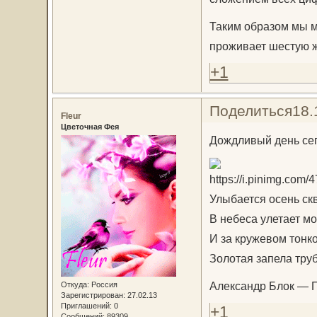
Таким образом мы м
проживает шестую ж
+1
Поделиться
18.
Fleur
Цветочная Фея
Дождливый день сег
Улыбается осень скв
В небеса улетает мо
И за кружевом тонк
Золотая запела труба
Александр Блок — 
Откуда:
Россия
Зарегистрирован
: 27.02.13
Приглашений:
0
+1
Сообщений:
89309