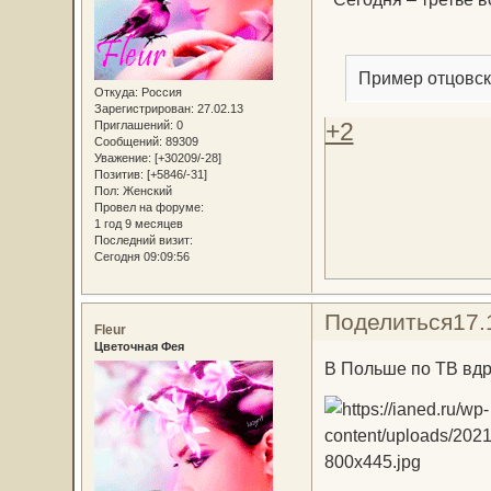
Пример отцовск
Откуда:
Россия
Зарегистрирован
: 27.02.13
+2
Приглашений:
0
Сообщений:
89309
Уважение:
[+30209/-28]
Позитив:
[+5846/-31]
Пол:
Женский
Провел на форуме:
1 год 9 месяцев
Последний визит:
Сегодня 09:09:56
Поделиться
17.
Fleur
Цветочная Фея
В Польше по ТВ вдр