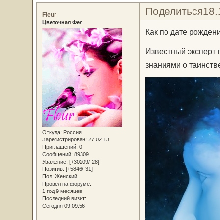
Поделиться
18.
Fleur
Цветочная Фея
Как по дате рождени
Известный эксперт 
знаниями о таинств
Откуда:
Россия
Зарегистрирован
: 27.02.13
Приглашений:
0
Сообщений:
89309
Уважение:
[+30209/-28]
Позитив:
[+5846/-31]
Пол:
Женский
Провел на форуме:
1 год 9 месяцев
Последний визит:
Сегодня 09:09:56