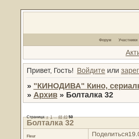
Форум
Участники
Акт
Привет, Гость!
Войдите
или
заре
»
"КИНОДИВА" Кино, сериал
»
Архив
»
Болталка 32
Страница:
«
1
…
48
49
50
Болталка 32
Поделиться
19.
Fleur