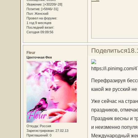
Уважение:
[+30209/-28]
Позитив:
[+5846/-31]
Пол:
Женский
Провел на форуме:
1 год 9 месяцев
Последний визит:
Сегодня 09:09:56
Поделиться
18.
Fleur
Цветочная Фея
Перефразируя бессм
какой же русский н
Уже сейчас на стра
праздников, отмеча
Праздник весны и т
и неизменно популя
Откуда:
Россия
Зарегистрирован
: 27.02.13
Международный жен
Приглашений:
0