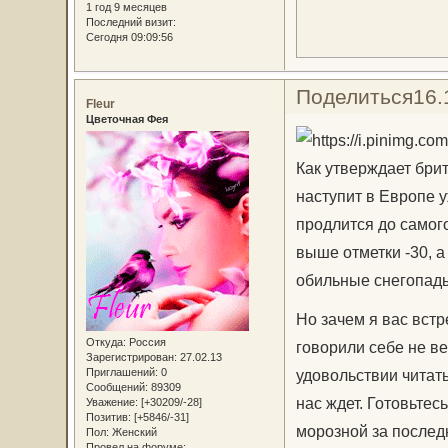
1 год 9 месяцев
Последний визит:
Сегодня 09:09:56
Поделиться
16.
Fleur
Цветочная Фея
Как утверждает бри
наступит в Европе у
продлится до самог
выше отметки -30, а
обильные снегопад
Но зачем я вас вст
Откуда:
Россия
говорили себе не ве
Зарегистрирован
: 27.02.13
удовольствии читать
Приглашений:
0
Сообщений:
89309
нас ждет. Готовьтес
Уважение:
[+30209/-28]
Позитив:
[+5846/-31]
морозной за последн
Пол:
Женский
Провел на форуме: