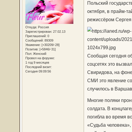
Польский государст
октября, в прайм-т
режиссёром Сергея 
Откуда:
Россия
Зарегистрирован
: 27.02.13
Приглашений:
0
Сообщений:
89309
Уважение:
[+30209/-28]
Позитив:
[+5846/-31]
Пол:
Женский
Сообщая сегодня об 
Провел на форуме:
1 год 9 месяцев
соцсетях это вызва
Последний визит:
Сегодня 09:09:56
Свиридова, на фоне
СМИ это явление со
случилось в Варшав
Многие поляки прон
солдата. В концлаге
погибла во время в
«Судьба человека»,