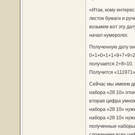
«Итак, кому интере
листок бумаги и руч
возьмем вот эту дат
начал нумеролог.
Полученную дату он
0+1+0+1+1+9+7+9=2
получается 2+8=10. 
Получится «111971»
Сейчас мы имеем дв
набора «28 10» отн
вторая цифра умнож
набора «28 10» нужн
набора «28 10» нуж
полученные наборы 
сложением всех циф