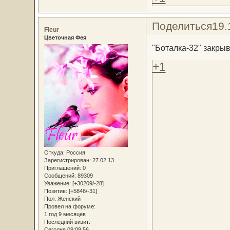
Поделиться
19.
Fleur
Цветочная Фея
"Боталка-32" закр
+1
Откуда:
Россия
Зарегистрирован
: 27.02.13
Приглашений:
0
Сообщений:
89309
Уважение:
[+30209/-28]
Позитив:
[+5846/-31]
Пол:
Женский
Провел на форуме:
1 год 9 месяцев
Последний визит:
Сегодня 09:09:56