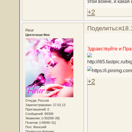
этой войне, и какая
+2
Поделиться
18.
Fleur
Цветочная Фея
Здравствуйте и Пра
+2
Откуда:
Россия
Зарегистрирован
: 27.02.13
Приглашений:
0
Сообщений:
89309
Уважение:
[+30209/-28]
Позитив:
[+5846/-31]
Пол:
Женский
Провел на форуме: