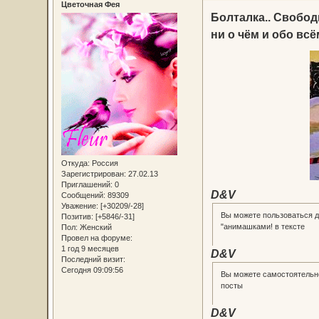
Цветочная Фея
Болталка.. Свобо
ни о чём и обо всё
Откуда:
Россия
Зарегистрирован
: 27.02.13
Приглашений:
0
D&V
Сообщений:
89309
Уважение:
[+30209/-28]
Вы можете пользоваться 
Позитив:
[+5846/-31]
"анимашками! в тексте
Пол:
Женский
Провел на форуме:
1 год 9 месяцев
D&V
Последний визит:
Сегодня 09:09:56
Вы можете самостоятельно
посты
D&V